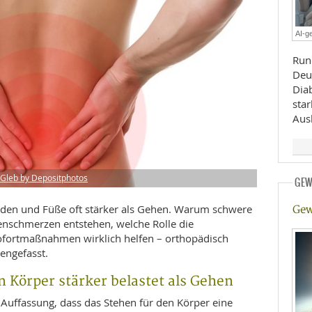
E
RHEILKUNDE
AI-ge
Run
Deu
Diab
sta
Ausl
FFE
Gleb by Depositphotos
GEW
CHUNG
aden und Füße oft stärker als Gehen. Warum schwere
Gew
nschmerzen entstehen, welche Rolle die
fortmaßnahmen wirklich helfen – orthopädisch
engefasst.
 Körper stärker belastet als Gehen
 Auffassung, dass das Stehen für den Körper eine