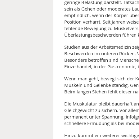
geringe Belastung darstellt. Tatsäc
sein als Gehen oder moderates La
empfindlich, wenn der Körper übe
Position verharrt. Seit Jahren wei
fehlende Bewegung zu Muskelver
Überlastungsbeschwerden führen 
Studien aus der Arbeitsmedizin zei
Beschwerden im unteren Rücken, 
Besonders betroffen sind Menschen
Einzelhandel, in der Gastronomie, i
Wenn man geht, bewegt sich der K
Muskeln und Gelenke ständig. Gen
Beim langen Stehen fehlt dieser n
Die Muskulatur bleibt dauerhaft a
Gleichgewicht zu sichern. Vor all
permanent unter Spannung. Infolged
schnellere Ermüdung als bei mode
Hinzu kommt ein weiterer wichtig