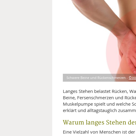
MEDIZINISCHE FACHBEGRIFF
NATU
MUND UND ZÄHNE
PRÄVENTION UND ALTER
SYMPTOME UND DIAGNOSE
VITAMINE UND MINERALSTO
Schwere Beine und Rückenschmerzen -
©oo
WISSENSCHAFT UND FORS
Langes Stehen belastet Rücken, W
Beine, Fersenschmerzen und Rücke
Muskelpumpe spielt und welche So
erklärt und alltagstauglich zusamm
Warum langes Stehen den
Eine Vielzahl von Menschen ist der