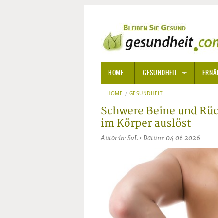
HOME
GESUNDHEIT
ERNÄ
HOME
GESUNDHEIT
ALLGEMEINE INFORMATIONE
Schwere Beine und Rü
ALTERNATIVE HEILWEISEN
AROM
im Körper auslöst
Autor:in: SvL • Datum: 04.06.2026
ALTERNATIVE MEDIZIN
BACH
ARZNEI- UND HEILMITTEL
EDELS
GIFTSTOFFE
HOMÖ
KRANKHEITEN VON A-Z
KALIF
ANGS