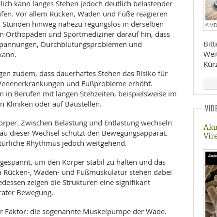
hlich kann langes Stehen jedoch deutlich belastender
ufen. Vor allem Rücken, Waden und Füße reagieren
r Stunden hinweg nahezu regungslos in derselben
©M
sen Orthopäden und Sportmediziner darauf hin, dass
Bit
spannungen, Durchblutungsproblemen und
Wei
kann.
Kür
gen zudem, dass dauerhaftes Stehen das Risiko für
Venenerkrankungen und Fußprobleme erhöht.
 in Berufen mit langen Stehzeiten, beispielsweise im
n Kliniken oder auf Baustellen.
VID
örper. Zwischen Belastung und Entlastung wechseln
Aku
au dieser Wechsel schützt den Bewegungsapparat.
Vir
atürliche Rhythmus jedoch weitgehend.
ngespannt, um den Körper stabil zu halten und das
em Rücken-, Waden- und Fußmuskulatur stehen dabei
essen zeigen die Strukturen eine signifikant
rater Bewegung.
er Faktor: die sogenannte Muskelpumpe der Wade.