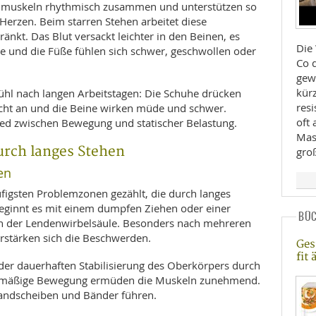
nmuskeln rhythmisch zusammen und unterstützen so
Herzen. Beim starren Stehen arbeitet diese
kt. Das Blut versackt leichter in den Beinen, es
Die 
e und die Füße fühlen sich schwer, geschwollen oder
Co d
gew
kürz
hl nach langen Arbeitstagen: Die Schuhe drücken
res
eicht an und die Beine wirken müde und schwer.
oft 
hied zwischen Bewegung und statischer Belastung.
Mas
rch langes Stehen
gro
en
figsten Problemzonen gezählt, die durch langes
eginnt es mit einem dumpfen Ziehen oder einer
BÜ
h der Lendenwirbelsäule. Besonders nach mehreren
rstärken sich die Beschwerden.
Ges
fit
 der dauerhaften Stabilisierung des Oberkörpers durch
elmäßige Bewegung ermüden die Muskeln zunehmend.
Bandscheiben und Bänder führen.