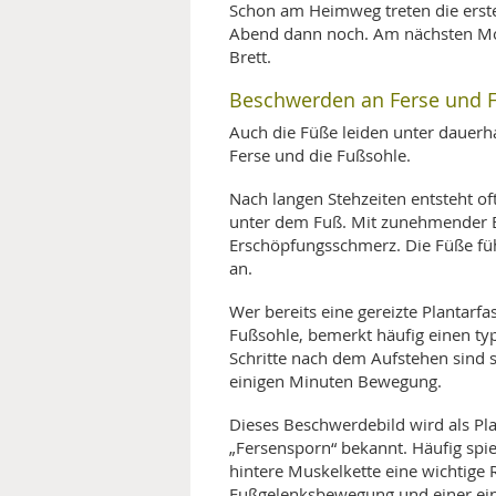
Schon am Heimweg treten die erste
Abend dann noch. Am nächsten Morg
Brett.
Beschwerden an Ferse und 
Auch die Füße leiden unter dauerh
Ferse und die Fußsohle.
Nach langen Stehzeiten entsteht o
unter dem Fuß. Mit zunehmender Be
Erschöpfungsschmerz. Die Füße füh
an.
Wer bereits eine gereizte Plantarfas
Fußsohle, bemerkt häufig einen t
Schritte nach dem Aufstehen sind
einigen Minuten Bewegung.
Dieses Beschwerdebild wird als Pla
„Fersensporn“ bekannt. Häufig sp
hintere Muskelkette eine wichtige R
Fußgelenksbewegung und einer ein