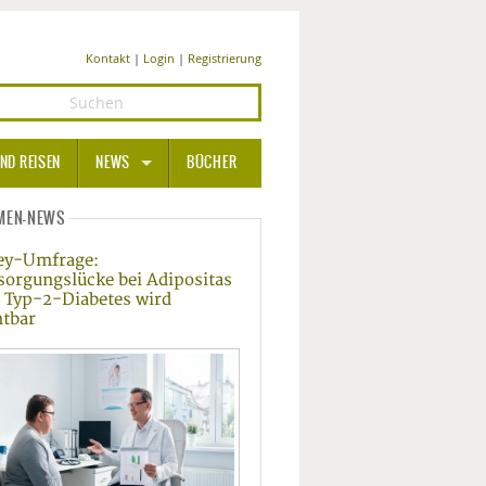
Kontakt
|
Login
|
Registrierung
ND REISEN
NEWS
BÜCHER
GESUNDHEIT
MEN-NEWS
ey-Umfrage:
MEDIZIN UND PHARMA
sorgungslücke bei Adipositas
 Typ-2-Diabetes wird
ERNÄHRUNG
htbar
BEAUTY UND PFLEGE
SPORT UND FITNESS
WELLNESS UND REISEN