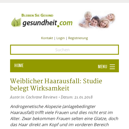
Kontakt
|
Login
|
Registrierung
HOME
MENU
Ba
GESUNDHEIT
Weiblicher Haarausfall: Studie
belegt Wirksamkeit
GE
ERNÄHRUNG
Autor:in: Cochrane Reviews • Datum: 21.01.2018
ALL
IN
Ba
BEAUTY UND PFLEGE
Androgenetische Alopezie (anlagebedingter
Haarausfall) trifft viele Frauen und dies nicht erst im
Ba
ALT
BE
SPORT UND FITNESS
HEI
UN
Alter. Zwar bekommen Frauen selten eine Glatze, doch
AL
PFL
das Haar direkt am Kopf und im vorderen Bereich
HE
ALT