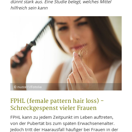
WELLNESS UND REISEN
dünnt stark aus. Eine Studie belegt, welches Mittel
SO
MED
hilfreich sein kann
AR
Ba
NEWS
TH
ARZ
UN
NE
BA
HEI
BÜCHER
GE
EDE
GIF
-
MED
HEI
Ba
KR
UN
VO
PH
HO
KR
A-
VO
Z
ER
KA
A-
BL
Z
MED
BE
FAC
UN
NA
AN
PFL
© nuzza11/Fotolia
MU
UN
SP
FPHL (female pattern hair loss) -
ZÄ
UN
FIT
Schreckgespenst vieler Frauen
PR
UN
FPHL kann zu jedem Zeitpunkt im Leben auftreten,
WE
ALT
UN
von der Pubertät bis zum späten Erwachsenenalter.
REI
Jedoch tritt der Haarausfall häufiger bei Frauen in der