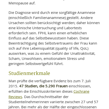
SY
Menopause auf.
UN
LIF
DI
Die Diagnose wird durch eine sorgfältige Anamnese
MOB
(einschließlich Familienanamnese) gestellt. Andere
VIT
UN
Ursachen sollten berücksichtigt werden; daher können
MI
eine klinische Untersuchung und Labortests
erforderlich sein. FPHL kann einen erheblichen
WI
Einfluss auf das Selbstbewusstsein haben. Diese
UN
Beeinträchtigung des Selbstvertrauens der Frau kann
FO
sich auf ihre Lebensqualität (quality of life, QoL)
auswirken, was zu einem Gefühl der Unattraktivität,
Scham, Unwohlsein, emotionalem Stress und
geringem Selbstwertgefühl führt.
Studienmerkmale
Man prüfte die verfügbare Evidenz bis zum 7. Juli
47 Studien, die 5.290 Frauen
2015.
einschlossen,
Cochrane
erfüllten die Einschlusskriterien dieses
Reviews
. Das Durchschnittsalter der
Studienteilnehmerinnen variierte zwischen 27 und 57
Jahren. Bei mehr als der Hälfte der eingeschlossenen