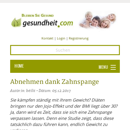
Kontakt
|
Login
|
Registrierung
HOME
MENU
Ba
GESUNDHEIT
Abnehmen dank Zahnspange
GE
Autor:in: beilit • Datum: 05.12.2017
ERNÄHRUNG
ALL
Sie kämpfen ständig mit ihrem Gewicht? Diäten
IN
Ba
BEAUTY UND PFLEGE
bringen nur den Jojo-Effekt und der BMI liegt über 30?
Ja, dann wird es Zeit, dass sie sich eine Zahnspange
Ba
ALT
BE
SPORT UND FITNESS
verpassen lassen. Denn eine Studie zeigt, dass diese
HEI
UN
AL
tatsächlich dazu führen kann, endlich Gewicht zu
PFL
HE
ALT