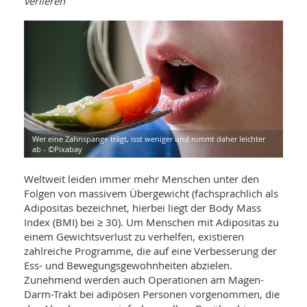
verlieren
WELLNESS UND REISEN
SO
MED
AR
Ba
NEWS
TH
ARZ
UN
NE
BA
HEI
BÜCHER
GE
EDE
GIF
-
MED
HEI
Ba
KR
UN
VO
PH
HO
KR
A-
Wer eine Zahnspange trägt, isst weniger und nimmt daher leichter
VO
Z
ab - ©Pixabay
ER
KA
A-
BL
Z
MED
BE
Weltweit leiden immer mehr Menschen unter den
FAC
UN
Folgen von massivem Übergewicht (fachsprachlich als
NA
AN
PFL
Adipositas bezeichnet, hierbei liegt der Body Mass
MU
UN
Index (BMI) bei ≥ 30). Um Menschen mit Adipositas zu
SP
ZÄ
einem Gewichtsverlust zu verhelfen, existieren
UN
FIT
zahlreiche Programme, die auf eine Verbesserung der
PR
Ess- und Bewegungsgewohnheiten abzielen.
UN
WE
Zunehmend werden auch Operationen am Magen-
ALT
UN
Darm-Trakt bei adipösen Personen vorgenommen, die
REI