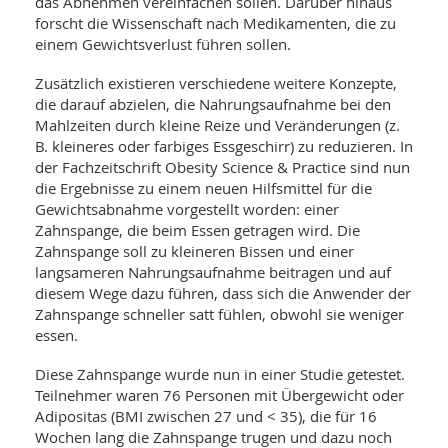
SY
das Abnehmen vereinfachen sollen. Darüber hinaus
UN
forscht die Wissenschaft nach Medikamenten, die zu
LIF
DI
einem Gewichtsverlust führen sollen.
MOB
VIT
Zusätzlich existieren verschiedene weitere Konzepte,
UN
die darauf abzielen, die Nahrungsaufnahme bei den
MI
Mahlzeiten durch kleine Reize und Veränderungen (z.
WI
B. kleineres oder farbiges Essgeschirr) zu reduzieren. In
UN
der Fachzeitschrift Obesity Science & Practice sind nun
FO
die Ergebnisse zu einem neuen Hilfsmittel für die
Gewichtsabnahme vorgestellt worden: einer
Zahnspange, die beim Essen getragen wird. Die
Zahnspange soll zu kleineren Bissen und einer
langsameren Nahrungsaufnahme beitragen und auf
diesem Wege dazu führen, dass sich die Anwender der
Zahnspange schneller satt fühlen, obwohl sie weniger
essen.
Diese Zahnspange wurde nun in einer Studie getestet.
Teilnehmer waren 76 Personen mit Übergewicht oder
Adipositas (BMI zwischen 27 und < 35), die für 16
Wochen lang die Zahnspange trugen und dazu noch