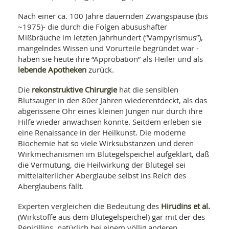
Nach einer ca. 100 Jahre dauernden Zwangspause (bis
~1975)- die durch die Folgen abusushafter
Mißbräuche im letzten Jahrhundert (“Vampyrismus”),
mangelndes Wissen und Vorurteile begründet war -
haben sie heute ihre “Approbation” als Heiler und als
lebende Apotheken
zurück.
rekonstruktive Chirurgie
Die
hat die sensiblen
Blutsauger in den 80er Jahren wiederentdeckt, als das
abgerissene Ohr eines kleinen Jungen nur durch ihre
Hilfe wieder anwachsen konnte. Seitdem erleben sie
eine Renaissance in der Heilkunst. Die moderne
Biochemie hat so viele Wirksubstanzen und deren
Wirkmechanismen im Blutegelspeichel aufgeklärt, daß
die Vermutung, die Heilwirkung der Blutegel sei
mittelalterlicher Aberglaube selbst ins Reich des
Aberglaubens fällt.
Hirudins et al.
Experten vergleichen die Bedeutung des
(Wirkstoffe aus dem Blutegelspeichel) gar mit der des
Penicillins, natürlich bei einem völlig anderen