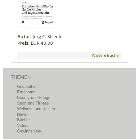
Autor:
Jürg C. Streuli
Preis:
EUR 40.00
Weitere Bücher
THEMEN
Gesundheit
Ernährung
Beauty und Pflege
Sport und Fitness
Wellness und Reisen
News
Bücher
Videos
Gewinnspiele