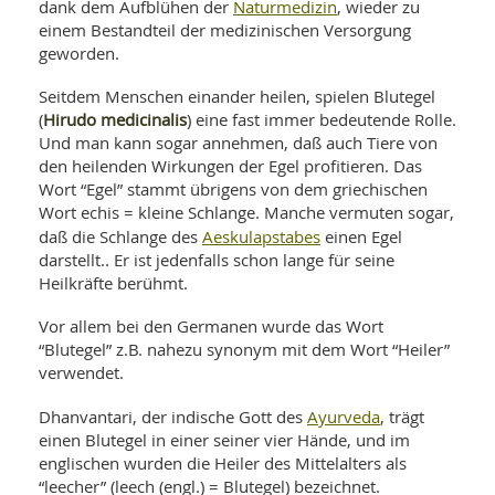
SY
Naturmedizin
dank dem Aufblühen der
, wieder zu
UN
LIF
einem Bestandteil der medizinischen Versorgung
DI
geworden.
MOB
VIT
Seitdem Menschen einander heilen, spielen Blutegel
UN
Hirudo medicinalis
(
) eine fast immer bedeutende Rolle.
MI
Und man kann sogar annehmen, daß auch Tiere von
WI
den heilenden Wirkungen der Egel profitieren. Das
UN
Wort “Egel” stammt übrigens von dem griechischen
FO
Wort echis = kleine Schlange. Manche vermuten sogar,
Aeskulapstabes
daß die Schlange des
einen Egel
darstellt.. Er ist jedenfalls schon lange für seine
Heilkräfte berühmt.
Vor allem bei den Germanen wurde das Wort
“Blutegel” z.B. nahezu synonym mit dem Wort “Heiler”
verwendet.
Ayurveda
Dhanvantari, der indische Gott des
, trägt
einen Blutegel in einer seiner vier Hände, und im
englischen wurden die Heiler des Mittelalters als
“leecher” (leech (engl.) = Blutegel) bezeichnet.