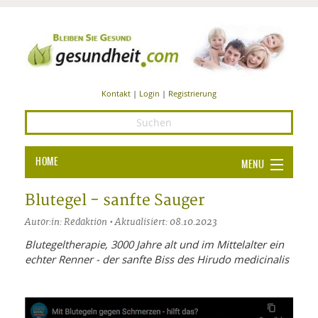
Kontakt
|
Login
|
Registrierung
HOME
MENU
Ba
GESUNDHEIT
Blutegel - sanfte Sauger
GE
Autor:in: Redaktion • Aktualisiert: 08.10.2023
ERNÄHRUNG
ALL
Blutegeltherapie, 3000 Jahre alt und im Mittelalter ein
IN
Ba
BEAUTY UND PFLEGE
echter Renner - der sanfte Biss des Hirudo medicinalis
Ba
ALT
BE
SPORT UND FITNESS
HEI
UN
AL
PFL
HE
ALT