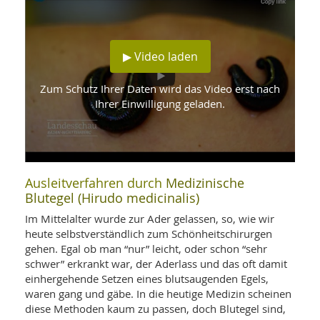
WELLNESS UND REISEN
SO
MED
AR
Ba
NEWS
TH
ARZ
UN
NE
▶ Video laden
BA
HEI
BÜCHER
GE
EDE
Zum Schutz Ihrer Daten wird das Video erst nach
GIF
-
Ihrer Einwilligung geladen.
MED
HEI
Ba
KR
UN
VO
PH
HO
KR
A-
VO
Z
ER
KA
A-
BL
Z
MED
Ausleitverfahren durch
Medizinische
BE
FAC
UN
Blutegel (Hirudo medicinalis)
NA
AN
PFL
MU
Im Mittelalter wurde zur Ader gelassen, so, wie wir
UN
heute selbstverständlich zum Schönheitschirurgen
SP
ZÄ
UN
gehen. Egal ob man “nur” leicht, oder schon “sehr
FIT
schwer” erkrankt war, der Aderlass und das oft damit
PR
einhergehende Setzen eines blutsaugenden Egels,
UN
WE
waren gang und gäbe. In die heutige Medizin scheinen
ALT
UN
diese Methoden kaum zu passen, doch Blutegel sind,
REI