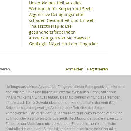
Unser kleines Heilparadies
Weihrauch für Körper und Seele
Aggressive Reinigungsmittel
schaden Gesundheit und Umwelt
Thalassotherapie: Die
gesundheitsfördernden
Auswirkungen von Meerwasser
Gepflegte Nägel sind ein Hingucker
ieren.
Anmelden
|
Registrieren
Haftungsausschluss Advertorial: Einige auf dieser Seite gesetzte Links sind
sog. Affiliate-Links und führen auf externe Webseiten Dritter, auf deren
Inhalte wir keinen Einfluss haben. Deshalb können wir für diese fremden
Inhalte auch keine Gewähr übernehmen. Für die Inhalte der verlinkten
Seiten ist stets der jeweilige Anbieter oder Betreiber der Seiten
verantwortlich. Die verlinkten Seiten wurden zum Zeitpunkt der Verlinkung
auf mögliche Rechtsverstöße überprüft. Rechtswidrige Inhalte waren zum
Zeitpunkt der Verlinkung nicht erkennbar. Eine permanente inhaltliche
Kontrolle der verlinkten Seiten ist jedoch ohne konkrete Anhaltspunkte