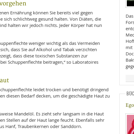
 vorgehen
nen Ernährung können Sie bereits viel gegen
Das
ie sich schlichtweg gesund halten. Von Diäten, die
For
sind halten wir jedoch nichts. Jeder Körper hat nun
ent
Med
Hof
chuppenflechte weniger wichtig als das Vermeiden
mit 
 sich, dass Sie auf Alkohol und Tabak verzichten
Doch
ezeigt, dass diese toxischen Substanzen zur
Bak
bei Schuppenflechte beitragen,“ so Laboratoires
geg
aut
 Schuppenflechte leidet trocken und benötigt dringend
BÜ
en diesen Bedarf decken, um die geschädigte Haut zu
Ego 
lsweise Mandelöl. Es zieht sehr langsam in die Haut
n Stellen auf der Haut lange feucht. Ebenfalls sehr
us Hanf, Traubenkernen oder Sanddorn.