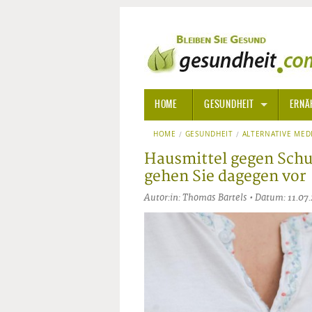
HOME
GESUNDHEIT
ERNÄ
HOME
GESUNDHEIT
ALLGEMEINE INFORMATIONE
ALTERNATIVE MED
Hausmittel gegen Schu
ALTERNATIVE HEILWEISEN
AROM
gehen Sie dagegen vor
Autor:in: Thomas Bartels • Datum: 11.07
ALTERNATIVE MEDIZIN
BACH
ARZNEI- UND HEILMITTEL
EDELS
GIFTSTOFFE
HOMÖ
KRANKHEITEN VON A-Z
KALIF
ANGS