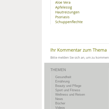
Aloe Vera
Apfelessig
Hautreizungen
Psoriasis
Schuppenflechte
Ihr Kommentar zum Thema
Bitte melden Sie sich an, um zu komment
THEMEN
Gesundheit
Ernährung
Beauty und Pflege
Sport und Fitness
Wellness und Reisen
News
Bücher
Videos