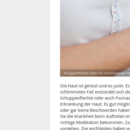
MEDIZINISCHE FACHBEGRIFF
NATU
MUND UND ZÄHNE
PRÄVENTION UND ALTER
SYMPTOME UND DIAGNOSE
VITAMINE UND MINERALSTO
Schuppenflechte kann mit verschiedenen Hau
WISSENSCHAFT UND FORS
Die Haut ist gereizt und es juckt. 
schlimmsten Fall entzündet sich die
Schuppenflechte oder auch Psoriasi
Erkrankung der Haut. Es gut mögli
oder gar keine Beschwerden haben, 
Sie die Krankheit beim Auftreten 
richtige Medikation bekommen. Zus
vorgehen. Die wichtigsten haben wi