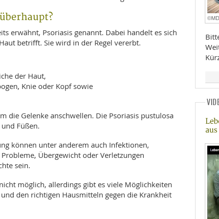
 überhaupt?
©M
its erwähnt, Psoriasis genannt. Dabei handelt es sich
Bit
aut betrifft. Sie wird in der Regel vererbt.
Wei
Kür
iche der Haut,
ogen, Knie oder Kopf sowie
VID
em die Gelenke anschwellen. Die Psoriasis pustulosa
Leb
n und Füßen.
aus
ung können unter anderem auch Infektionen,
e Probleme, Übergewicht oder Verletzungen
chte sein.
nicht möglich, allerdings gibt es viele Möglichkeiten
nd den richtigen Hausmitteln gegen die Krankheit