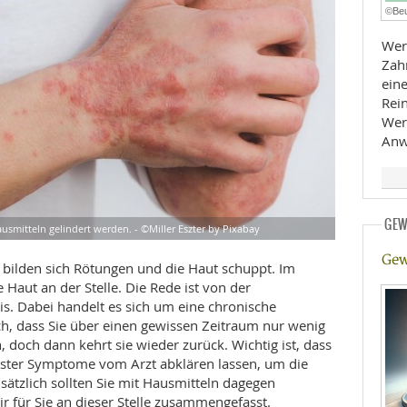
©Beu
E
RHEILKUNDE
Wer 
Zah
eine
Rei
Wer
Anw
FFE
GEW
smitteln gelindert werden. - ©Miller Eszter by Pixabay
CHUNG
Gew
Es bilden sich Rötungen und die Haut schuppt. Im
 Haut an der Stelle. Die Rede ist von der
s. Dabei handelt es sich um eine chronische
ch, dass Sie über einen gewissen Zeitraum nur wenig
doch dann kehrt sie wieder zurück. Wichtig ist, dass
erster Symptome vom Arzt abklären lassen, um die
ätzlich sollten Sie mit Hausmitteln dagegen
r für Sie an dieser Stelle zusammengefasst.