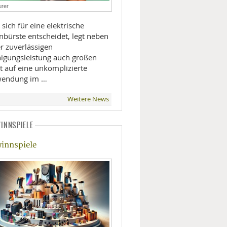
rer
LIFESTYLE
sich für eine elektrische
nbürste entscheidet, legt neben
MOBILITÄT
r zuverlässigen
nigungsleistung auch großen
t auf eine unkomplizierte
endung im …
Weitere News
INNSPIELE
innspiele