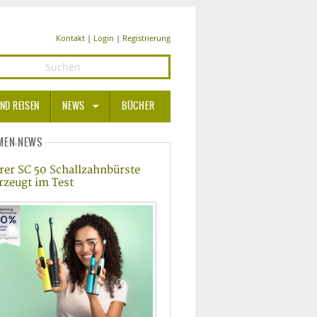
Kontakt
|
Login
|
Registrierung
ND REISEN
NEWS
BÜCHER
GESUNDHEIT
MEN-NEWS
rer SC 50 Schallzahnbürste
MEDIZIN UND PHARMA
rzeugt im Test
ERNÄHRUNG
BEAUTY UND PFLEGE
SPORT UND FITNESS
WELLNESS UND REISEN