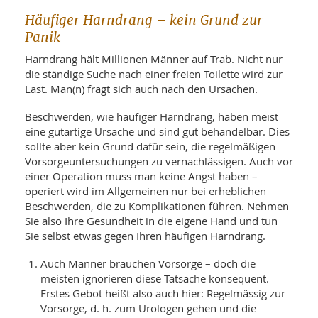
WELLNESS UND REISEN
SO
MED
Häufiger Harndrang – kein Grund zur
AR
Ba
NEWS
Panik
TH
ARZ
UN
NE
Harndrang hält Millionen Männer auf Trab. Nicht nur
BA
HEI
BÜCHER
die ständige Suche nach einer freien Toilette wird zur
GE
EDE
Last. Man(n) fragt sich auch nach den Ursachen.
GIF
-
MED
HEI
Ba
KR
Beschwerden, wie häufiger Harndrang, haben meist
UN
VO
PH
eine gutartige Ursache und sind gut behandelbar. Dies
HO
KR
A-
sollte aber kein Grund dafür sein, die regelmäßigen
VO
Z
ER
Vorsorgeuntersuchungen zu vernachlässigen. Auch vor
KA
A-
einer Operation muss man keine Angst haben –
BL
Z
MED
BE
operiert wird im Allgemeinen nur bei erheblichen
FAC
UN
NA
AN
Beschwerden, die zu Komplikationen führen. Nehmen
PFL
MU
Sie also Ihre Gesundheit in die eigene Hand und tun
UN
SP
Sie selbst etwas gegen Ihren häufigen Harndrang.
ZÄ
UN
FIT
Auch Männer brauchen Vorsorge – doch die
PR
meisten ignorieren diese Tatsache konsequent.
UN
WE
Erstes Gebot heißt also auch hier: Regelmässig zur
ALT
UN
Vorsorge, d. h. zum Urologen gehen und die
REI