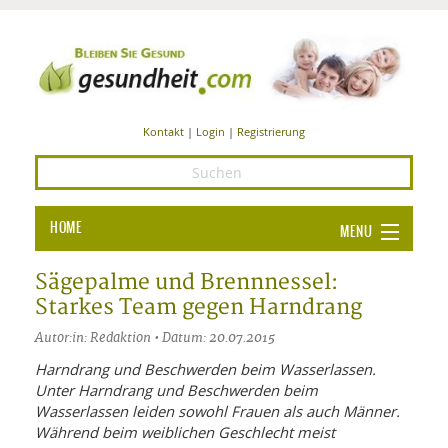
Kontakt
|
Login
|
Registrierung
HOME
MENU
Ba
GESUNDHEIT
Sägepalme und Brennnessel:
Starkes Team gegen Harndrang
GE
ERNÄHRUNG
Autor:in: Redaktion • Datum: 20.07.2015
ALL
IN
Ba
BEAUTY UND PFLEGE
Harndrang und Beschwerden beim Wasserlassen.
Unter Harndrang und Beschwerden beim
Ba
ALT
BE
SPORT UND FITNESS
HEI
UN
Wasserlassen leiden sowohl Frauen als auch Männer.
AL
PFL
Während beim weiblichen Geschlecht meist
HE
ALT