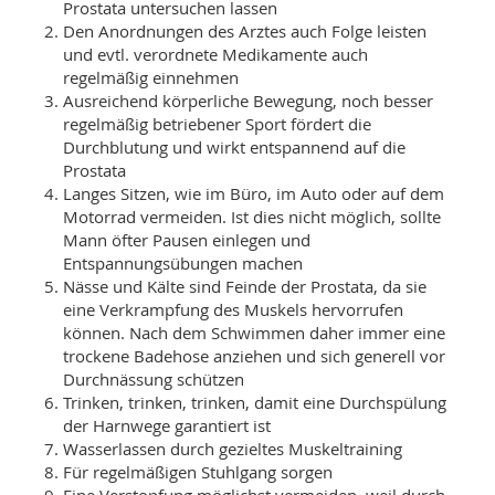
SY
Prostata untersuchen lassen
UN
LIF
Den Anordnungen des Arztes auch Folge leisten
DI
und evtl. verordnete Medikamente auch
MOB
regelmäßig einnehmen
VIT
Ausreichend körperliche Bewegung, noch besser
UN
MI
regelmäßig betriebener Sport fördert die
Durchblutung und wirkt entspannend auf die
WI
Prostata
UN
Langes Sitzen, wie im Büro, im Auto oder auf dem
FO
Motorrad vermeiden. Ist dies nicht möglich, sollte
Mann öfter Pausen einlegen und
Entspannungsübungen machen
Nässe und Kälte sind Feinde der Prostata, da sie
eine Verkrampfung des Muskels hervorrufen
können. Nach dem Schwimmen daher immer eine
trockene Badehose anziehen und sich generell vor
Durchnässung schützen
Trinken, trinken, trinken, damit eine Durchspülung
der Harnwege garantiert ist
Wasserlassen durch gezieltes Muskeltraining
Für regelmäßigen Stuhlgang sorgen