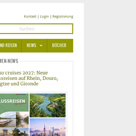
Kontakt
|
Login
|
Registrierung
ND REISEN
NEWS
BÜCHER
GESUNDHEIT
MEN-NEWS
ko cruises 2027: Neue
MEDIZIN UND PHARMA
ssreisen auf Rhein, Douro,
gtze und Gironde
ERNÄHRUNG
BEAUTY UND PFLEGE
SPORT UND FITNESS
WELLNESS UND REISEN