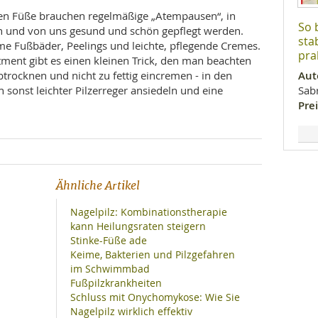
en Füße brauchen regelmäßige „Atempausen“, in
So 
n und von uns gesund und schön gepflegt werden.
sta
e Fußbäder, Peelings und leichte, pflegende Cremes.
pra
ment gibt es einen kleinen Trick, den man beachten
btrocknen und nicht zu fettig eincremen - in den
Aut
onst leichter Pilzerreger ansiedeln und eine
Sab
Prei
Ähnliche Artikel
Nagelpilz: Kombinationstherapie
kann Heilungsraten steigern
Stinke-Füße ade
Keime, Bakterien und Pilzgefahren
im Schwimmbad
Fußpilzkrankheiten
Schluss mit Onychomykose: Wie Sie
Nagelpilz wirklich effektiv