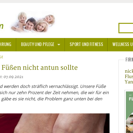
HRUNG
BEAUTY UND PFLEGE
SPORT UND FITNESS
WELLNESS U
N
GE
SONNENSCHUTZ
FIR
Füßen nicht antun sollte
nic
A THERAPIE
Flu
rt: 07.09.2021
Yan
BLÜTEN
nd werden doch sträflich vernachlässigt. Unsere Füße
ich nur zehn Prozent der Zeit nehmen, die wir für ein
gäbe es sie nicht, die Problem ganz unten bei den
TEINE - HEILSTEINE
OPATHIE
ORNISCHE BLÜTEN
T