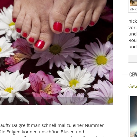
E
RHEILKUNDE
©Nic
nick
vor
und K
Rout
und
FFE
GEW
CHUNG
Gew
kauft? Da greift man schnell mal zu einer Nummer
. Die Folgen können unschöne Blasen und