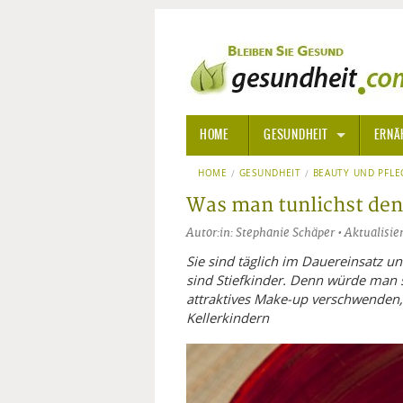
HOME
GESUNDHEIT
ERNÄ
HOME
GESUNDHEIT
ALLGEMEINE INFORMATIONE
BEAUTY UND PFLE
Was man tunlichst den 
ALTERNATIVE HEILWEISEN
AROM
Autor:in: Stephanie Schäper • Aktualisie
ALTERNATIVE MEDIZIN
BACH
Sie sind täglich im Dauereinsatz u
sind Stiefkinder. Denn würde man s
attraktives Make-up verschwenden, 
ARZNEI- UND HEILMITTEL
EDELS
Kellerkindern
GIFTSTOFFE
HOMÖ
KRANKHEITEN VON A-Z
KALIF
ANGS