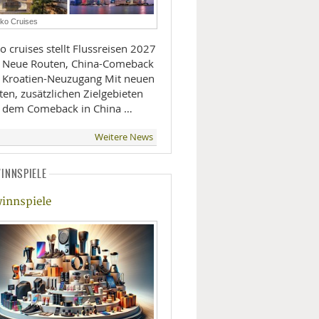
LIFESTYLE
ko Cruises
o cruises stellt Flussreisen 2027
MOBILITÄT
: Neue Routen, China-Comeback
roatien-Neuzugang Mit neuen
en, zusätzlichen Zielgebieten
 dem Comeback in China …
Weitere News
INNSPIELE
innspiele