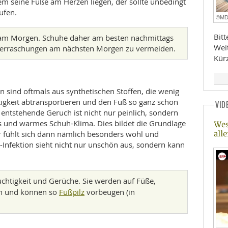
m seine Füße am Herzen liegen, der sollte unbedingt
ufen.
©M
Bit
 am Morgen. Schuhe daher am besten nachmittags
Wei
erraschungen am nächsten Morgen zu vermeiden.
Kür
 sind oftmals aus synthetischen Stoffen, die wenig
igkeit abtransportieren und den Fuß so ganz schön
VID
entstehende Geruch ist nicht nur peinlich, sondern
es und warmes Schuh-Klima. Dies bildet die Grundlage
Wes
Der fühlt sich dann nämlich besonders wohl und
all
lz-Infektion sieht nicht nur unschön aus, sondern kann
chtigkeit und Gerüche. Sie werden auf Füße,
Fußpilz
en und können so
vorbeugen (in