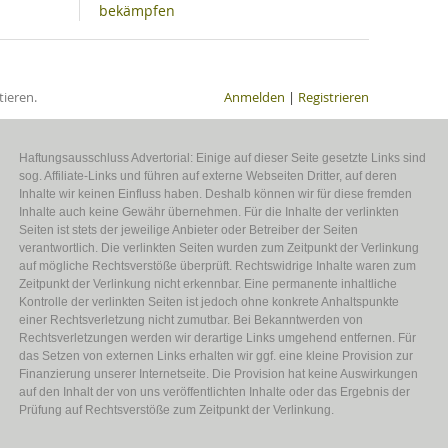
bekämpfen
ieren.
Anmelden
|
Registrieren
Haftungsausschluss Advertorial: Einige auf dieser Seite gesetzte Links sind
sog. Affiliate-Links und führen auf externe Webseiten Dritter, auf deren
Inhalte wir keinen Einfluss haben. Deshalb können wir für diese fremden
Inhalte auch keine Gewähr übernehmen. Für die Inhalte der verlinkten
Seiten ist stets der jeweilige Anbieter oder Betreiber der Seiten
verantwortlich. Die verlinkten Seiten wurden zum Zeitpunkt der Verlinkung
auf mögliche Rechtsverstöße überprüft. Rechtswidrige Inhalte waren zum
Zeitpunkt der Verlinkung nicht erkennbar. Eine permanente inhaltliche
Kontrolle der verlinkten Seiten ist jedoch ohne konkrete Anhaltspunkte
einer Rechtsverletzung nicht zumutbar. Bei Bekanntwerden von
Rechtsverletzungen werden wir derartige Links umgehend entfernen. Für
das Setzen von externen Links erhalten wir ggf. eine kleine Provision zur
Finanzierung unserer Internetseite. Die Provision hat keine Auswirkungen
auf den Inhalt der von uns veröffentlichten Inhalte oder das Ergebnis der
Prüfung auf Rechtsverstöße zum Zeitpunkt der Verlinkung.