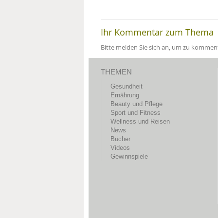
Ihr Kommentar zum Thema
Bitte melden Sie sich an, um zu komment
THEMEN
Gesundheit
Ernährung
Beauty und Pflege
Sport und Fitness
Wellness und Reisen
News
Bücher
Videos
Gewinnspiele