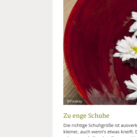
MEDIZINISCHE FACHBEGRIFF
NATU
MUND UND ZÄHNE
PRÄVENTION UND ALTER
SYMPTOME UND DIAGNOSE
VITAMINE UND MINERALSTO
WISSENSCHAFT UND FORS
©Pixabay
Zu enge Schuhe
Die richtige Schuhgröße ist ausver
kleiner, auch wenn’s etwas kneift