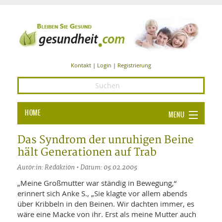
Kontakt
|
Login
|
Registrierung
HOME
MENU
Ba
GESUNDHEIT
Das Syndrom der unruhigen Beine
hält Generationen auf Trab
GE
ERNÄHRUNG
Autor:in: Redaktion • Datum: 05.02.2005
ALL
IN
Ba
BEAUTY UND PFLEGE
„Meine Großmutter war ständig in Bewegung,“
erinnert sich Anke S., „Sie klagte vor allem abends
Ba
ALT
BE
SPORT UND FITNESS
HEI
UN
über Kribbeln in den Beinen. Wir dachten immer, es
AL
PFL
wäre eine Macke von ihr. Erst als meine Mutter auch
HE
ALT