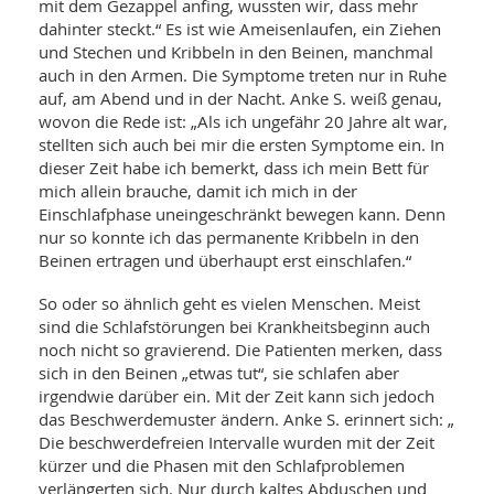
WELLNESS UND REISEN
mit dem Gezappel anfing, wussten wir, dass mehr
SO
MED
dahinter steckt.“ Es ist wie Ameisenlaufen, ein Ziehen
AR
Ba
NEWS
und Stechen und Kribbeln in den Beinen, manchmal
TH
ARZ
auch in den Armen. Die Symptome treten nur in Ruhe
UN
NE
BA
HEI
auf, am Abend und in der Nacht. Anke S. weiß genau,
BÜCHER
wovon die Rede ist: „Als ich ungefähr 20 Jahre alt war,
GE
EDE
GIF
stellten sich auch bei mir die ersten Symptome ein. In
-
MED
dieser Zeit habe ich bemerkt, dass ich mein Bett für
HEI
Ba
KR
UN
mich allein brauche, damit ich mich in der
VO
PH
HO
Einschlafphase uneingeschränkt bewegen kann. Denn
KR
A-
VO
Z
nur so konnte ich das permanente Kribbeln in den
ER
KA
A-
Beinen ertragen und überhaupt erst einschlafen.“
BL
Z
MED
BE
FAC
UN
So oder so ähnlich geht es vielen Menschen. Meist
NA
AN
PFL
sind die Schlafstörungen bei Krankheitsbeginn auch
MU
noch nicht so gravierend. Die Patienten merken, dass
UN
SP
sich in den Beinen „etwas tut“, sie schlafen aber
ZÄ
UN
irgendwie darüber ein. Mit der Zeit kann sich jedoch
FIT
PR
das Beschwerdemuster ändern. Anke S. erinnert sich: „
UN
WE
Die beschwerdefreien Intervalle wurden mit der Zeit
ALT
UN
kürzer und die Phasen mit den Schlafproblemen
REI
verlängerten sich. Nur durch kaltes Abduschen und