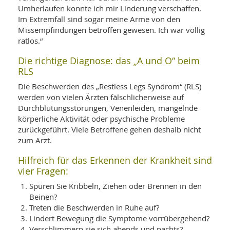
SY
Umherlaufen konnte ich mir Linderung verschaffen.
UN
LIF
DI
Im Extremfall sind sogar meine Arme von den
Missempfindungen betroffen gewesen. Ich war völlig
MOB
VIT
ratlos.“
UN
MI
Die richtige Diagnose: das „A und O“ beim
RLS
WI
UN
Die Beschwerden des „Restless Legs Syndrom“ (RLS)
FO
werden von vielen Ärzten fälschlicherweise auf
Durchblutungsstörungen, Venenleiden, mangelnde
körperliche Aktivität oder psychische Probleme
zurückgeführt. Viele Betroffene gehen deshalb nicht
zum Arzt.
Hilfreich für das Erkennen der Krankheit sind
vier Fragen:
Spüren Sie Kribbeln, Ziehen oder Brennen in den
Beinen?
Treten die Beschwerden in Ruhe auf?
Lindert Bewegung die Symptome vorrübergehend?
Verschlimmern sie sich abends und nachts?