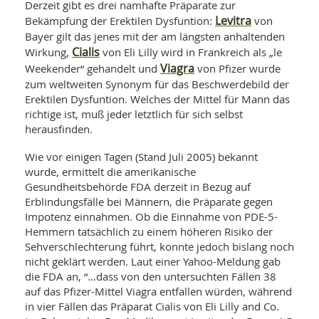
Derzeit gibt es drei namhafte Präparate zur
Levitra
Bekämpfung der Erektilen Dysfuntion:
von
Bayer gilt das jenes mit der am längsten anhaltenden
Cialis
Wirkung,
von Eli Lilly wird in Frankreich als „le
Viagra
Weekender“ gehandelt und
von Pfizer wurde
zum weltweiten Synonym für das Beschwerdebild der
Erektilen Dysfuntion. Welches der Mittel für Mann das
richtige ist, muß jeder letztlich für sich selbst
herausfinden.
Wie vor einigen Tagen (Stand Juli 2005) bekannt
wurde, ermittelt die amerikanische
Gesundheitsbehörde FDA derzeit in Bezug auf
Erblindungsfälle bei Männern, die Präparate gegen
Impotenz einnahmen. Ob die Einnahme von PDE-5-
Hemmern tatsächlich zu einem höheren Risiko der
Sehverschlechterung führt, konnte jedoch bislang noch
nicht geklärt werden. Laut einer Yahoo-Meldung gab
die FDA an, “…dass von den untersuchten Fällen 38
auf das Pfizer-Mittel Viagra entfallen würden, während
in vier Fällen das Präparat Cialis von Eli Lilly and Co.