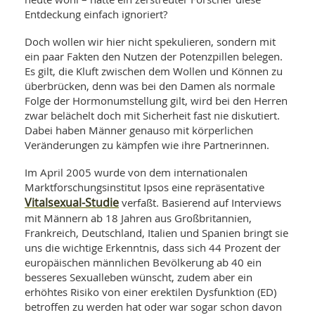
SY
UN
Entdeckung einfach ignoriert?
LIF
DI
MOB
Doch wollen wir hier nicht spekulieren, sondern mit
VIT
ein paar Fakten den Nutzen der Potenzpillen belegen.
UN
Es gilt, die Kluft zwischen dem Wollen und Können zu
MI
überbrücken, denn was bei den Damen als normale
Folge der Hormonumstellung gilt, wird bei den Herren
WI
UN
zwar belächelt doch mit Sicherheit fast nie diskutiert.
FO
Dabei haben Männer genauso mit körperlichen
Veränderungen zu kämpfen wie ihre Partnerinnen.
Im April 2005 wurde von dem internationalen
Marktforschungsinstitut Ipsos eine repräsentative
Vitalsexual-Studie
verfaßt. Basierend auf Interviews
mit Männern ab 18 Jahren aus Großbritannien,
Frankreich, Deutschland, Italien und Spanien bringt sie
uns die wichtige Erkenntnis, dass sich 44 Prozent der
europäischen männlichen Bevölkerung ab 40 ein
besseres Sexualleben wünscht, zudem aber ein
erhöhtes Risiko von einer erektilen Dysfunktion (ED)
betroffen zu werden hat oder war sogar schon davon