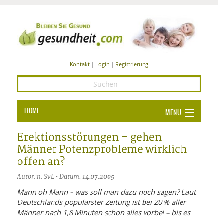
Kontakt
|
Login
|
Registrierung
HOME
MENU
Ba
GESUNDHEIT
Erektionsstörungen – gehen
Männer Potenzprobleme wirklich
GE
ERNÄHRUNG
offen an?
ALL
IN
Ba
BEAUTY UND PFLEGE
Autor:in: SvL • Datum: 14.07.2005
Ba
ALT
BE
Mann oh Mann – was soll man dazu noch sagen? Laut
SPORT UND FITNESS
HEI
UN
Deutschlands populärster Zeitung ist bei 20 % aller
AL
PFL
Männer nach 1,8 Minuten schon alles vorbei – bis es
HE
ALT