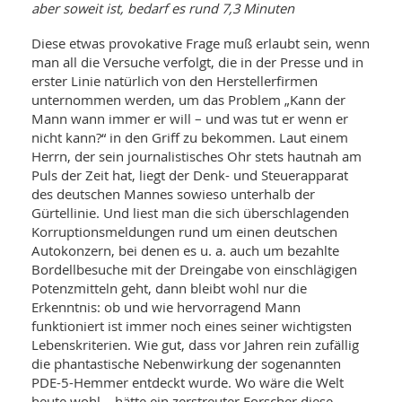
WELLNESS UND REISEN
aber soweit ist, bedarf es rund 7,3 Minuten
SO
MED
AR
Ba
NEWS
Diese etwas provokative Frage muß erlaubt sein, wenn
TH
ARZ
man all die Versuche verfolgt, die in der Presse und in
UN
NE
BA
HEI
BÜCHER
erster Linie natürlich von den Herstellerfirmen
GE
unternommen werden, um das Problem „Kann der
EDE
GIF
Mann wann immer er will – und was tut er wenn er
-
MED
nicht kann?“ in den Griff zu bekommen. Laut einem
HEI
Ba
KR
UN
Herrn, der sein journalistisches Ohr stets hautnah am
VO
PH
HO
Puls der Zeit hat, liegt der Denk- und Steuerapparat
KR
A-
VO
Z
des deutschen Mannes sowieso unterhalb der
ER
KA
A-
Gürtellinie. Und liest man die sich überschlagenden
BL
Z
MED
BE
Korruptionsmeldungen rund um einen deutschen
FAC
UN
Autokonzern, bei denen es u. a. auch um bezahlte
NA
AN
PFL
Bordellbesuche mit der Dreingabe von einschlägigen
MU
Potenzmitteln geht, dann bleibt wohl nur die
UN
SP
ZÄ
Erkenntnis: ob und wie hervorragend Mann
UN
FIT
funktioniert ist immer noch eines seiner wichtigsten
PR
Lebenskriterien. Wie gut, dass vor Jahren rein zufällig
UN
WE
die phantastische Nebenwirkung der sogenannten
ALT
UN
PDE-5-Hemmer entdeckt wurde. Wo wäre die Welt
REI
heute wohl – hätte ein zerstreuter Forscher diese