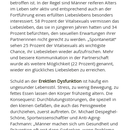
betroffen ist. In der Regel sind Männer reiferen Alters
im Leben sehr aktiv und entsprechend auch an der
Fortführung eines erfüllten Liebeslebens besonders
interessiert. 58 Prozent der Vitalsexuals vermissen das
Liebesleben, das sie in jüngeren Jahren hatten und 34
Prozent befürchten, den sexuellen Erwartungen ihrer
Partnerinnen nicht gerecht zu werden. „Spontaneität“
sehen 25 Prozent der Vitalsexuals als wichtigste
Chance, ihr Liebesleben wieder aufzufrischen. Mehr
und bessere Kommunikation in der Partnerschaft
wurde als weitere Möglichkeit (22 Prozent) genannt,
wieder ein glückliches Liebesleben zu erreichen.
Erektilen Dysfunktion
Schuld an der
ist häufig ein
ungesunder Lebensstil. Stress, zu wenig Bewegung, zu
fettes Essen lassen den Körper frühzeitig altern. Die
Konsequenz: Durchblutungsstörungen, die speziell in
den kleinen Gefäßen, die auch das Penisgewebe
durchziehen, zuerst auftreten. Dr. Michael Despeghel-
Schöne, Sportwissenschaftler und Anti-Aging-
Fachmann: „Männer machen sich um Gesundheit und
Prävention oft erst dann Gedanken, wenn Probleme