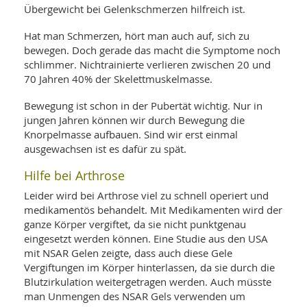
SY
Übergewicht bei Gelenkschmerzen hilfreich ist.
UN
LIF
DI
Hat man Schmerzen, hört man auch auf, sich zu
MOB
VIT
bewegen. Doch gerade das macht die Symptome noch
UN
schlimmer. Nichtrainierte verlieren zwischen 20 und
MI
70 Jahren 40% der Skelettmuskelmasse.
WI
Bewegung ist schon in der Pubertät wichtig. Nur in
UN
jungen Jahren können wir durch Bewegung die
FO
Knorpelmasse aufbauen. Sind wir erst einmal
ausgewachsen ist es dafür zu spät.
Hilfe bei Arthrose
Leider wird bei Arthrose viel zu schnell operiert und
medikamentös behandelt. Mit Medikamenten wird der
ganze Körper vergiftet, da sie nicht punktgenau
eingesetzt werden können. Eine Studie aus den USA
mit NSAR Gelen zeigte, dass auch diese Gele
Vergiftungen im Körper hinterlassen, da sie durch die
Blutzirkulation weitergetragen werden. Auch müsste
man Unmengen des NSAR Gels verwenden um