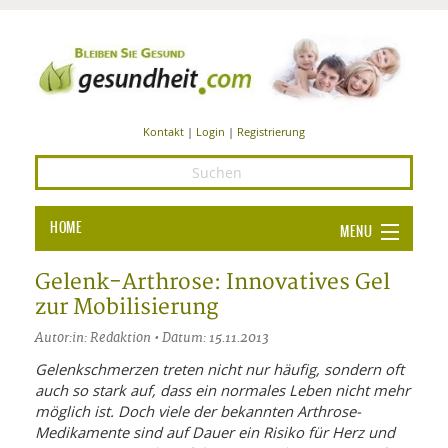
Kontakt
|
Login
|
Registrierung
HOME
MENU
Ba
GESUNDHEIT
Gelenk-Arthrose: Innovatives Gel
zur Mobilisierung
GE
ERNÄHRUNG
Autor:in: Redaktion • Datum: 15.11.2013
ALL
IN
Ba
BEAUTY UND PFLEGE
Gelenkschmerzen treten nicht nur häufig, sondern oft
auch so stark auf, dass ein normales Leben nicht mehr
Ba
ALT
BE
SPORT UND FITNESS
HEI
UN
möglich ist. Doch viele der bekannten Arthrose-
AL
PFL
Medikamente sind auf Dauer ein Risiko für Herz und
HE
ALT