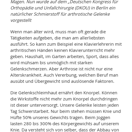
WELLNESS UND REISEN
Magen. Nun wurde auf dem „Deutschen Kongress für
SO
MED
Orthopädie und Unfallchirurgie (DKOU) in Berlin ein
AR
Ba
NEWS
natürlicher Schmierstoff für arthrotische Gelenke
TH
ARZ
vorgestellt
UN
NE
BA
HEI
BÜCHER
Wenn man älter wird, muss man oft gerade die
GE
EDE
GIF
Tätigkeiten aufgeben, die man am allerliebsten
-
MED
ausführt. So kann zum Beispiel eine Klavierlehrerin mit
HEI
Ba
KR
UN
arthritischen Händen keinen Klavierunterricht mehr
VO
PH
geben. Haushalt, im Garten arbeiten, Sport, dass alles
HO
KR
A-
wird mühsam bis unmöglich mit starken
VO
Z
ER
KA
A-
Gelenkschmerzen. Aber Arthrose ist nicht nur eine
BL
Z
MED
Alterskrankheit. Auch Vererbung, welchen Beruf man
BE
FAC
UN
ausübt und Übergewicht sind auslösende Faktoren.
NA
AN
PFL
MU
Die Gelenkschleimhaut ernährt den Knorpel. Können
UN
SP
die Wirkstoffe nicht mehr zum Knorpel durchdringen
ZÄ
UN
ist dieser unterversorgt. Unsere Gelenke leisten jeden
FIT
PR
Tag Schwerstarbeit. Nur beim stehen müssen Knie und
UN
Hüfte 50% unseres Gewichts tragen. Beim Joggen
WE
ALT
UN
lasten 280 bis 300% des Körpergewichts auf unserem
REI
Knie. Da versteht sich von selber, dass der Abbau von