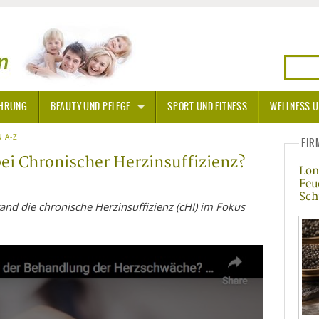
HRUNG
BEAUTY UND PFLEGE
SPORT UND FITNESS
WELLNESS U
N
 A-Z
SONNENSCHUTZ
FIR
ei Chronischer Herzinsuffizienz?
Lon
A THERAPIE
Feu
Sch
BLÜTEN
and die chronische Herzinsuffizienz (cHI) im Fokus
TEINE - HEILSTEINE
OPATHIE
ORNISCHE BLÜTEN
T