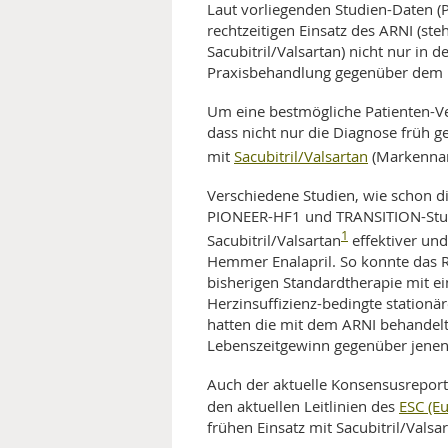
Laut vorliegenden Studien-Daten
rechtzeitigen Einsatz des ARNI (ste
Sacubitril/Valsartan) nicht nur in 
Praxisbehandlung gegenüber dem E
Um eine bestmögliche Patienten-Ver
dass nicht nur die Diagnose früh g
Sacubitril/Valsartan
mit
(Markenna
Verschiedene Studien, wie schon d
PIONEER-HF1 und TRANSITION-Studi
1
Sacubitril/Valsartan
effektiver und
Hemmer Enalapril. So konnte das R
bisherigen Standardtherapie mit e
Herzinsuffizienz-bedingte station
hatten die mit dem ARNI behandelte
Lebenszeitgewinn gegenüber jene
Auch der aktuelle Konsensusreport d
ESC (Eu
den aktuellen Leitlinien des
frühen Einsatz mit Sacubitril/Valsa