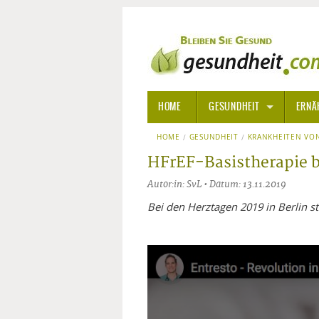
HOME
GESUNDHEIT
ERNÄ
HOME
GESUNDHEIT
ALLGEMEINE INFORMATIONE
KRANKHEITEN VON
HFrEF-Basistherapie b
ALTERNATIVE HEILWEISEN
AROM
Autor:in: SvL • Datum: 13.11.2019
ALTERNATIVE MEDIZIN
BACH
Bei den Herztagen 2019 in Berlin st
ARZNEI- UND HEILMITTEL
EDELS
GIFTSTOFFE
HOMÖ
KRANKHEITEN VON A-Z
KALIF
ANGS