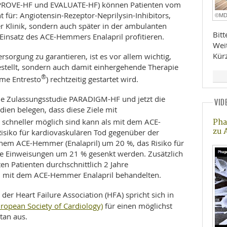
 (PROVE-HF und EVALUATE-HF) können Patienten vom
ht für: Angiotensin-Rezeptor-Neprilysin-Inhibitors,
©M
der Klinik, sondern auch später in der ambulanten
Bit
insatz des ACE-Hemmers Enalapril profitieren.
Wei
Kür
sorgung zu garantieren, ist es vor allem wichtig,
estellt, sondern auch damit einhergehende Therapie
®
me Entresto
) rechtzeitig gestartet wird.
ie Zulassungsstudie PARADIGM-HF und jetzt die
VID
en belegen, dass diese Ziele mit
 schneller möglich sind kann als mit dem ACE-
Pha
zu 
isiko für kardiovaskulären Tod gegenüber der
inem ACE-Hemmer (Enalapril) um 20 %, das Risiko für
äre Einweisungen um 21 % gesenkt werden. Zusätzlich
n Patienten durchschnittlich 2 Jahre
n mit dem ACE-Hemmer Enalapril behandelten.
er Heart Failure Association (HFA) spricht sich in
ropean Society of Cardiology)
für einen möglichst
rtan aus.