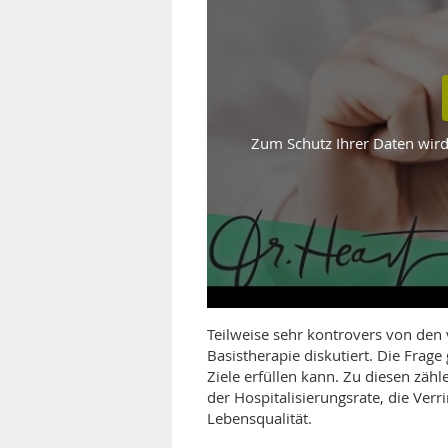
MEDIZINISCHE FACHBEGRIFF
NATU
MUND UND ZÄHNE
PRÄVENTION UND ALTER
Zum Schutz Ihrer Daten wird 
SYMPTOME UND DIAGNOSE
VITAMINE UND MINERALSTO
WISSENSCHAFT UND FORS
Teilweise sehr kontrovers von den
Basistherapie diskutiert. Die Frage
Ziele erfüllen kann. Zu diesen zä
der Hospitalisierungsrate, die Ver
Lebensqualität.