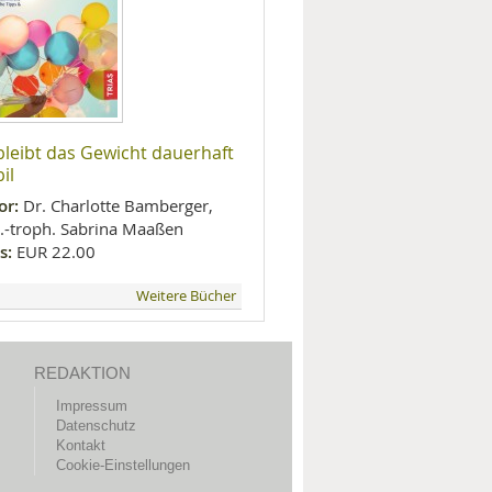
bleibt das Gewicht dauerhaft
il
or:
Dr. Charlotte Bamberger,
l.-troph. Sabrina Maaßen
s:
EUR 22.00
Weitere Bücher
REDAKTION
Impressum
Datenschutz
Kontakt
Cookie-Einstellungen