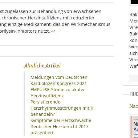
) ist zugelassen zur Behandlung von erwachsenen
Bak
chronischer Herzinsuffizienz mit reduzierter
Men
bislang einzige Medikament, das den Wirkmechanismus
Vire
↩
rilysin-Inhibitors nutzt.
Bak
kön
wer
sich
Vir
Ähnliche Artikel
Waf
Meldungen vom Deutschen
Kardiologen Kongress 2021
EMPULSE-Studie zu akuter
BÜ
Herzinsuffizienz
Persistierende
Nac
Herzrhythmusstörungen mit KI
behandeln?
Symptome bei Herzschwäche
Deutscher Herzbericht 2017
präsentiert