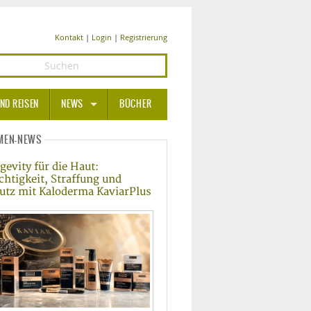
Kontakt
|
Login
|
Registrierung
ND REISEN
NEWS
BÜCHER
GESUNDHEIT
MEN-NEWS
gevity für die Haut:
MEDIZIN UND PHARMA
chtigkeit, Straffung und
utz mit Kaloderma KaviarPlus
ERNÄHRUNG
BEAUTY UND PFLEGE
SPORT UND FITNESS
WELLNESS UND REISEN