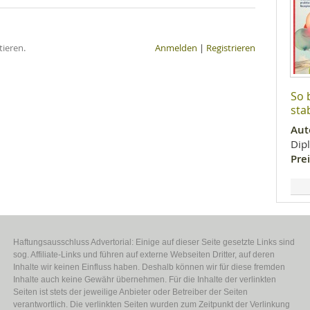
ieren.
Anmelden
|
Registrieren
So 
stab
Aut
Dip
Prei
Haftungsausschluss Advertorial: Einige auf dieser Seite gesetzte Links sind
sog. Affiliate-Links und führen auf externe Webseiten Dritter, auf deren
Inhalte wir keinen Einfluss haben. Deshalb können wir für diese fremden
Inhalte auch keine Gewähr übernehmen. Für die Inhalte der verlinkten
Seiten ist stets der jeweilige Anbieter oder Betreiber der Seiten
verantwortlich. Die verlinkten Seiten wurden zum Zeitpunkt der Verlinkung