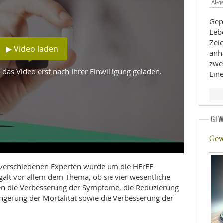
AI-ge
E
RHEILKUNDE
Gep
Lebe
Zeic
▶ Video laden
anh
zwe
das Video erst nach Ihrer Einwilligung geladen.
Eine
FFE
GEW
CHUNG
Gew
 verschiedenen Experten wurde um die HFrEF-
 galt vor allem dem Thema, ob sie vier wesentliche
hlen die Verbesserung der Symptome, die Reduzierung
ringerung der Mortalität sowie die Verbesserung der