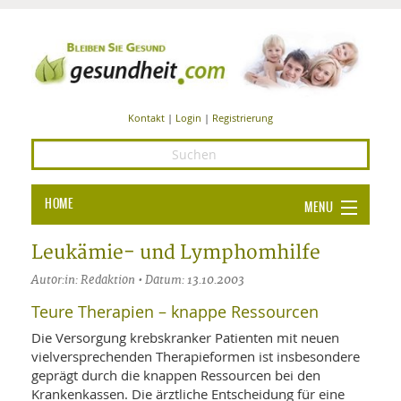
Kontakt
|
Login
|
Registrierung
HOME
MENU
Ba
GESUNDHEIT
Leukämie- und Lymphomhilfe
GE
Autor:in: Redaktion • Datum: 13.10.2003
ERNÄHRUNG
ALL
Teure Therapien – knappe Ressourcen
IN
Ba
BEAUTY UND PFLEGE
Die Versorgung krebskranker Patienten mit neuen
Ba
ALT
BE
vielversprechenden Therapieformen ist insbesondere
SPORT UND FITNESS
HEI
UN
geprägt durch die knappen Ressourcen bei den
AL
PFL
Krankenkassen. Die ärztliche Entscheidung für eine
HE
ALT