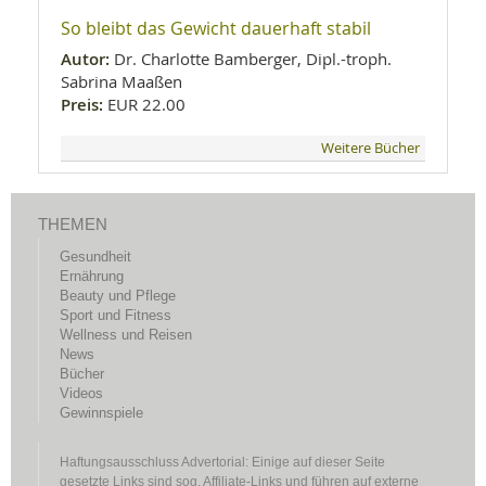
So bleibt das Gewicht dauerhaft stabil
Autor:
Dr. Charlotte Bamberger, Dipl.-troph.
Sabrina Maaßen
Preis:
EUR 22.00
Weitere Bücher
THEMEN
Gesundheit
Ernährung
Beauty und Pflege
Sport und Fitness
Wellness und Reisen
News
Bücher
Videos
Gewinnspiele
Haftungsausschluss Advertorial: Einige auf dieser Seite
gesetzte Links sind sog. Affiliate-Links und führen auf externe