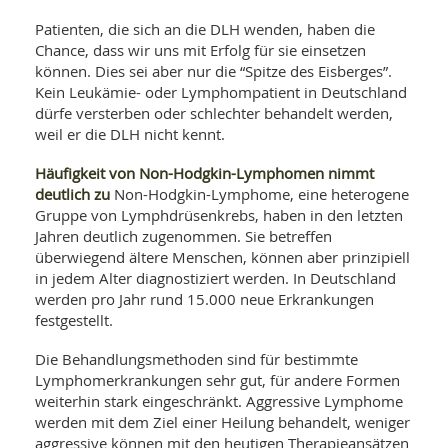
SY
UN
LIF
Patienten, die sich an die DLH wenden, haben die
DI
Chance, dass wir uns mit Erfolg für sie einsetzen
MOB
können. Dies sei aber nur die “Spitze des Eisberges”.
VIT
UN
Kein Leukämie- oder Lymphompatient in Deutschland
MI
dürfe versterben oder schlechter behandelt werden,
weil er die DLH nicht kennt.
WI
UN
Häufigkeit von Non-Hodgkin-Lymphomen nimmt
FO
deutlich zu
Non-Hodgkin-Lymphome, eine heterogene
Gruppe von Lymphdrüsenkrebs, haben in den letzten
Jahren deutlich zugenommen. Sie betreffen
überwiegend ältere Menschen, können aber prinzipiell
in jedem Alter diagnostiziert werden. In Deutschland
werden pro Jahr rund 15.000 neue Erkrankungen
festgestellt.
Die Behandlungsmethoden sind für bestimmte
Lymphomerkrankungen sehr gut, für andere Formen
weiterhin stark eingeschränkt. Aggressive Lymphome
werden mit dem Ziel einer Heilung behandelt, weniger
aggressive können mit den heutigen Therapieansätzen