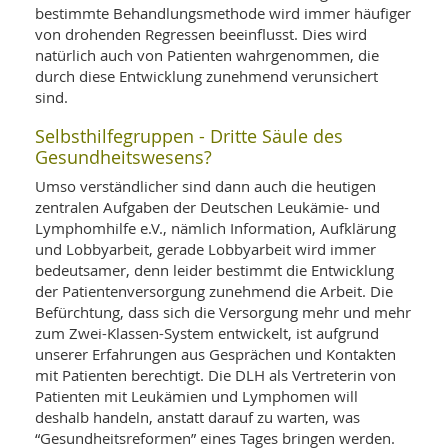
WELLNESS UND REISEN
bestimmte Behandlungsmethode wird immer häufiger
SO
MED
AR
von drohenden Regressen beeinflusst. Dies wird
Ba
NEWS
TH
ARZ
natürlich auch von Patienten wahrgenommen, die
UN
durch diese Entwicklung zunehmend verunsichert
NE
BA
HEI
BÜCHER
sind.
GE
EDE
GIF
Selbsthilfegruppen - Dritte Säule des
-
MED
Gesundheitswesens?
HEI
Ba
KR
UN
VO
PH
Umso verständlicher sind dann auch die heutigen
HO
KR
A-
zentralen Aufgaben der Deutschen Leukämie- und
VO
Z
ER
Lymphomhilfe e.V., nämlich Information, Aufklärung
KA
A-
BL
und Lobbyarbeit, gerade Lobbyarbeit wird immer
Z
MED
BE
FAC
bedeutsamer, denn leider bestimmt die Entwicklung
UN
NA
AN
der Patientenversorgung zunehmend die Arbeit. Die
PFL
MU
Befürchtung, dass sich die Versorgung mehr und mehr
UN
SP
zum Zwei-Klassen-System entwickelt, ist aufgrund
ZÄ
UN
unserer Erfahrungen aus Gesprächen und Kontakten
FIT
mit Patienten berechtigt. Die DLH als Vertreterin von
PR
UN
Patienten mit Leukämien und Lymphomen will
WE
ALT
deshalb handeln, anstatt darauf zu warten, was
UN
REI
“Gesundheitsreformen” eines Tages bringen werden.