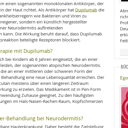
 um einen sogenannten monoklonalen Antikörper, der
Dupilumab
in der Haut richtet. Als Antikörper hat
die
Abn
nkheitserregern wie Bakterien und Viren zu
rich
reigener, sondern ein künstlich hergestellter
Pro
einer Neurodermitis auftretenden
Deu
 kann. Die Wirkung beruht darauf, dass Dupilumab
erkl
reaktion beteiligte Rezeptoren blockiert.
Fett
erapie mit Dupilumab?
ich bei Kindern ab 6 Jahren eingesetzt, die an einer
leiden, der sogenannten atopischen Neurodermitis.
BÜ
die an einer mittleren oder schweren Form der
e Behandlung eine neue Lebensqualität erreichen. Der
Ego 
bcutan meistens über einen längeren Zeitraum
rkung zu erzielen. Das Medikament ist in Pen-Form
 Anwendung Zuhause geeignet. Zu den häufigsten
ungen im Hals-Nasen-Rachen-Raum, Kopfschmerzen
rper-Behandlung bei Neurodermitis?
ilbare Hauterkrankung. Daher besteht die Zielstellung