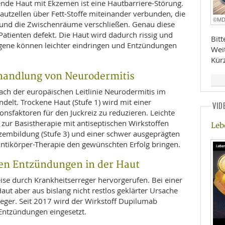
ende Haut mit Ekzemen ist eine Hautbarriere-Störung.
utzellen über Fett-Stoffe miteinander verbunden, die
©M
n und die Zwischenräume verschließen. Genau diese
Patienten defekt. Die Haut wird dadurch rissig und
Bit
ergene können leichter eindringen und Entzündungen
Wei
Kür
ehandlung von Neurodermitis
ch der europäischen Leitlinie Neurodermitis im
elt. Trockene Haut (Stufe 1) wird mit einer
VID
onsfaktoren für den Juckreiz zu reduzieren. Leichte
 zur Basistherapie mit antiseptischen Wirkstoffen
Leb
zembildung (Stufe 3) und einer schwer ausgeprägten
Antikörper-Therapie den gewünschten Erfolg bringen.
gen Entzündungen in der Haut
e durch Krankheitserreger hervorgerufen. Bei einer
aut aber aus bislang nicht restlos geklärter Ursache
eger. Seit 2017 wird der Wirkstoff Dupilumab
 Entzündungen eingesetzt.