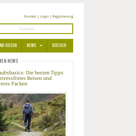
Kontakt
|
Login
|
Registrierung
ND REISEN
NEWS
BÜCHER
GESUNDHEIT
MEN-NEWS
aubsbasics: Die besten Tipps
MEDIZIN UND PHARMA
 stressfreies Reisen und
veres Packen
ERNÄHRUNG
BEAUTY UND PFLEGE
SPORT UND FITNESS
WELLNESS UND REISEN