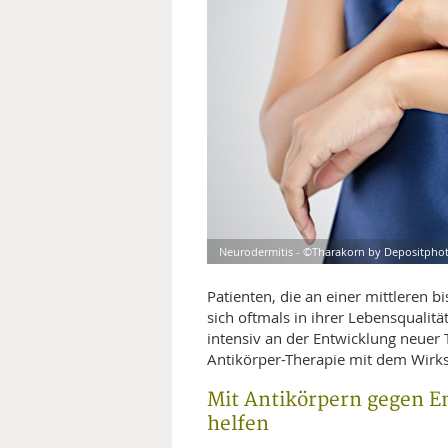
MEDIZINISCHE FACHBEGRIFF
NATU
MUND UND ZÄHNE
PRÄVENTION UND ALTER
SYMPTOME UND DIAGNOSE
VITAMINE UND MINERALSTO
Neurodermitis - ©Tharakorn by Depositpho
WISSENSCHAFT UND FORS
Patienten, die an einer mittleren 
sich oftmals in ihrer Lebensqualitä
intensiv an der Entwicklung neuer 
Antikörper-Therapie mit dem Wirk
Mit Antikörpern gegen E
helfen