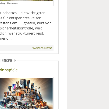
xabay_Hermann
LIFESTYLE
ubsbasics – die wichtigsten
ps für entspanntes Reisen
MOBILITÄT
testens am Flughafen, kurz vor
Sicherheitskontrolle, wird
lich, wer strukturiert reist.
rend …
Weitere News
INNSPIELE
innspiele