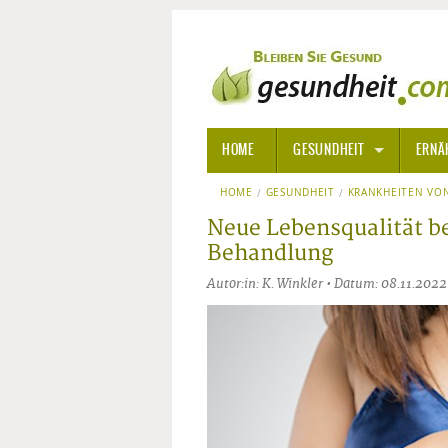
HOME
GESUNDHEIT
ERNÄ
HOME
GESUNDHEIT
ALLGEMEINE INFORMATIONE
KRANKHEITEN VON
Neue Lebensqualität b
ALTERNATIVE HEILWEISEN
AROM
Behandlung
Autor:in: K. Winkler • Datum: 08.11.2022
ALTERNATIVE MEDIZIN
BACH
ARZNEI- UND HEILMITTEL
EDELS
GIFTSTOFFE
HOMÖ
KRANKHEITEN VON A-Z
KALIF
ANGS