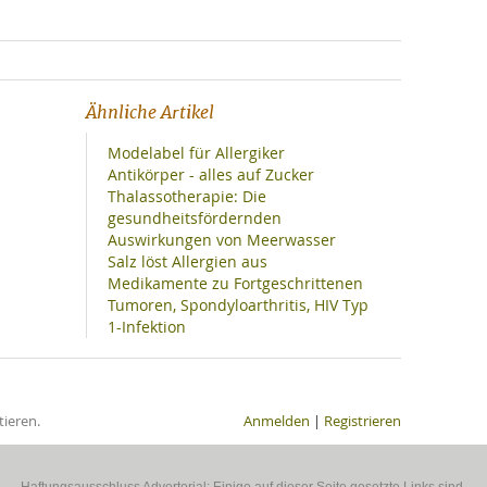
Ähnliche Artikel
Modelabel für Allergiker
Antikörper - alles auf Zucker
Thalassotherapie: Die
gesundheitsfördernden
Auswirkungen von Meerwasser
Salz löst Allergien aus
Medikamente zu Fortgeschrittenen
Tumoren, Spondyloarthritis, HIV Typ
1-Infektion
ieren.
Anmelden
|
Registrieren
Haftungsausschluss Advertorial: Einige auf dieser Seite gesetzte Links sind