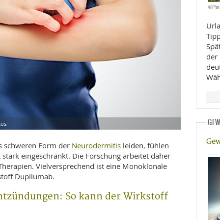
©Pi
E
RHEILKUNDE
Urla
Tip
Spä
der 
deut
Wäh
FFE
GEW
tos
CHUNG
Gew
Neurodermitis
bis schweren Form der
leiden, fühlen
t stark eingeschränkt. Die Forschung arbeitet daher
Therapien. Vielversprechend ist eine Monoklonale
stoff Dupilumab.
ntzündungen: So kann der Wirkstoff