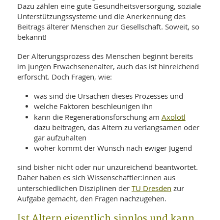
SY
Dazu zählen eine gute Gesundheitsversorgung, soziale
UN
LIF
Unterstützungssysteme und die Anerkennung des
DI
Beitrags älterer Menschen zur Gesellschaft. Soweit, so
MOB
VIT
bekannt!
UN
MI
Der Alterungsprozess des Menschen beginnt bereits
im jungen Erwachsenenalter, auch das ist hinreichend
WI
erforscht. Doch Fragen, wie:
UN
FO
was sind die Ursachen dieses Prozesses und
welche Faktoren beschleunigen ihn
Axolotl
kann die Regenerationsforschung am
dazu beitragen, das Altern zu verlangsamen oder
gar aufzuhalten
woher kommt der Wunsch nach ewiger Jugend
sind bisher nicht oder nur unzureichend beantwortet.
Daher haben es sich Wissenschaftler:innen aus
TU Dresden
unterschiedlichen Disziplinen der
zur
Aufgabe gemacht, den Fragen nachzugehen.
Ist Altern eigentlich sinnlos und kann