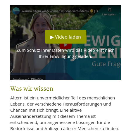
WELLNESS UND REISEN
SO
MED
AR
Ba
NEWS
TH
ARZ
UN
NE
BA
HEI
BÜCHER
GE
EDE
▶ Video laden
GIF
-
MED
HEI
Ba
KR
UN
Zum Schutz Ihrer Daten wird das Video erst nach
VO
PH
Ihrer Einwilligung geladen.
HO
KR
A-
VO
Z
ER
KA
A-
BL
Z
MED
BE
FAC
UN
NA
AN
PFL
Was wir wissen
MU
UN
SP
Altern ist ein unvermeidlicher Teil des menschlichen
ZÄ
UN
Lebens, der verschiedene Herausforderungen und
FIT
Chancen mit sich bringt. Eine aktive
PR
UN
Auseinandersetzung mit diesem Thema ist
WE
ALT
UN
entscheidend, um angemessene Lösungen für die
REI
Bedürfnisse und Anliegen älterer Menschen zu finden.