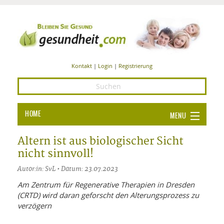
Kontakt
|
Login
|
Registrierung
HOME
MENU
Ba
GESUNDHEIT
Altern ist aus biologischer Sicht
nicht sinnvoll!
GE
ERNÄHRUNG
Autor:in: SvL • Datum: 23.07.2023
ALL
IN
Ba
BEAUTY UND PFLEGE
Am Zentrum für Regenerative Therapien in Dresden
(CRTD) wird daran geforscht den Alterungsprozess zu
Ba
ALT
BE
SPORT UND FITNESS
HEI
UN
verzögern
AL
PFL
HE
ALT