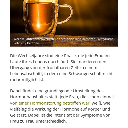
WELLNESS UND REISEN
SO
MED
AR
Ba
NEWS
TH
ARZ
UN
NE
BA
HEI
BÜCHER
GE
EDE
GIF
Wechseljahresbeschwerden lindern ohne Medikamente - ©Myriams-
-
MED
Fotos by Pixabay
HEI
Ba
KR
UN
VO
PH
Die Wechseljahre sind eine Phase, die jede Frau im
HO
KR
A-
VO
Laufe ihres Lebens durchläuft. Sie markieren den
Z
ER
KA
A-
Übergang von der fruchtbaren Zeit zu einem
BL
Z
MED
BE
Lebensabschnitt, in dem eine Schwangerschaft nicht
FAC
UN
mehr möglich ist.
NA
AN
PFL
MU
Dabei findet eine grundlegende Umstellung des
UN
SP
Hormonhaushaltes statt. Jede Frau, die schon einmal
ZÄ
UN
von einer Hormonstörung betroffen war
, weiß, wie
FIT
PR
vielfältig die Wirkung der Hormone auf Körper und
UN
WE
Geist ist. Dabei ist die Intensität der Symptome von
ALT
UN
Frau zu Frau unterschiedlich.
REI