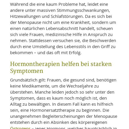
SY
Während die eine kaum Probleme hat, leidet eine
UN
LIF
andere unter massiven Stimmungsschwankungen,
DI
Hitzewallungen und Schlafstörungen. Da es sich bei
MOB
VIT
der Menopause nicht um eine Krankheit, sondern um
UN
einen natürlichen Lebensabschnitt handelt, scheuen
MI
sich viele Frauen, medizinische Hilfe in Anspruch zu
nehmen. Stattdessen versuchen sie, die Beschwerden
WI
durch eine Umstellung des Lebensstils in den Griff zu
UN
FO
bekommen – und das oft mit Erfolg.
Hormontherapien helfen bei starken
Symptomen
Grundsätzlich gilt: Frauen, die gesund sind, benötigen
keine Medikamente, um die Wechseljahre zu
überstehen. Manche leiden jedoch so sehr unter den
Symptomen, dass es kaum noch möglich ist, den
Alltag zu bewältigen. In diesem Fall kann es hilfreich
sein, eine Hormonersatztherapie zu beginnen. Die
unangenehmen Begleiterscheinungen der Menopause
entstehen durch ein Absinken des körpereigenen
Östrogens
– jenes Hormons, welches hauptsächlich in