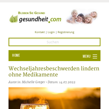
Kontakt
|
Login
|
Registrierung
HOME
MENU
Ba
GESUNDHEIT
Wechseljahresbeschwerden lindern
ohne Medikamente
GE
ERNÄHRUNG
Autor:in: Michelle Greger • Datum: 14.07.2022
ALL
IN
Ba
BEAUTY UND PFLEGE
Ba
ALT
BE
SPORT UND FITNESS
HEI
UN
AL
PFL
HE
ALT