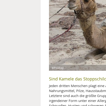
MEDIZINISCHE FACHBEGRIFF
NATU
MUND UND ZÄHNE
PRÄVENTION UND ALTER
SYMPTOME UND DIAGNOSE
VITAMINE UND MINERALSTO
WISSENSCHAFT UND FORS
©Pixabay
Sind Kamele das Stoppschild 
Jeden dritten Menschen plagt eine 
Nahrungsmittel, Pilze, Hausstaubm
Letztere sind auch die größte Gru
irgendeiner Form unter einer Alle
Schnupfen, Husten und schweren At