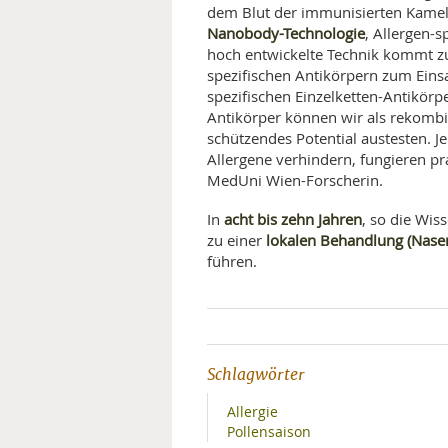
dem Blut der immunisierten Kamele
Nanobody-Technologie
, Allergen-
hoch entwickelte Technik kommt zu
spezifischen Antikörpern zum Einsa
spezifischen Einzelketten-Antikörp
Antikörper können wir als rekombi
schützendes Potential austesten. J
Allergene verhindern, fungieren prak
MedUni Wien-Forscherin.
acht bis zehn Jahren
In
, so die Wis
lokalen Behandlung (Nase
zu einer
führen.
Schlagwörter
Allergie
Pollensaison