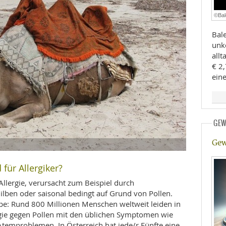
E
RHEILKUNDE
©Bal
Bal
unko
all
€ 2,
ein
FFE
GEW
CHUNG
Gew
für Allergiker?
Allergie, verursacht zum Beispiel durch
ilben oder saisonal bedingt auf Grund von Pollen.
ppe: Rund 800 Millionen Menschen weltweit leiden in
rgie gegen Pollen mit den üblichen Symptomen wie
emproblemen. In Österreich hat jede/r Fünfte eine