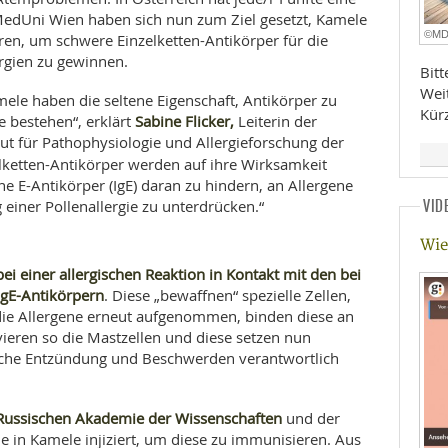
 MedUni Wien haben sich nun zum Ziel gesetzt, Kamele
©M
ren, um schwere Einzelketten-Antikörper für die
rgien zu gewinnen.
Bit
Wei
le haben die seltene Eigenschaft, Antikörper zu
Kür
Sabine Flicker,
e bestehen“, erklärt
Leiterin der
ut für Pathophysiologie und Allergieforschung der
zelketten-Antikörper werden auf ihre Wirksamkeit
ne E-Antikörper (IgE) daran zu hindern, an Allergene
VID
einer Pollenallergie zu unterdrücken.“
Wie
bei einer allergischen Reaktion in Kontakt mit den bei
IgE-Antikörpern
. Diese „bewaffnen“ spezielle Zellen,
die Allergene erneut aufgenommen, binden diese an
vieren so die Mastzellen und diese setzen nun
rgische Entzündung und Beschwerden verantwortlich
Russischen Akademie der Wissenschaften
und der
 in Kamele injiziert, um diese zu immunisieren. Aus