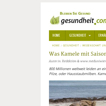
HOME
GESUNDHEIT
ERNÄ
HOME
GESUNDHEIT
ALLGEMEINE INFORMATIONE
WISSENSCHAFT U
Was Kamele mit Saison
ALTERNATIVE HEILWEISEN
AROM
Autor:in: Redaktion & www.meduniwien.
ALTERNATIVE MEDIZIN
BACH
800 Millionen weltweit leiden an ei
Pilze, oder Hausstaubmilben. Kam
ARZNEI- UND HEILMITTEL
EDELS
GIFTSTOFFE
HOMÖ
KRANKHEITEN VON A-Z
KALIF
ANGS