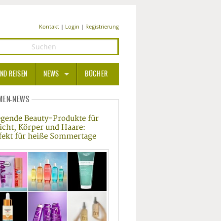
Kontakt
|
Login
|
Registrierung
ND REISEN
NEWS
BÜCHER
GESUNDHEIT
MEN-NEWS
egende Beauty-Produkte für
MEDIZIN UND PHARMA
icht, Körper und Haare:
fekt für heiße Sommertage
ERNÄHRUNG
BEAUTY UND PFLEGE
SPORT UND FITNESS
WELLNESS UND REISEN