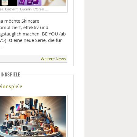
LIFESTYLE
ea, Biotherm, Eucerin, L'Oréal …
ea möchte Skincare
MOBILITÄT
mpliziert, effektiv und
tagstauglich machen. BE YOU (ab
75) ist eine neue Serie, die für
e …
Weitere News
INNSPIELE
innspiele