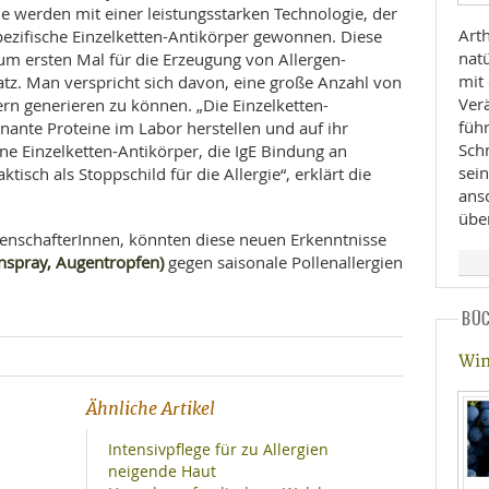
 werden mit einer leistungsstarken Technologie, der
Art
spezifische Einzelketten-Antikörper gewonnen. Diese
nat
m ersten Mal für die Erzeugung von Allergen-
mit
tz. Man verspricht sich davon, eine große Anzahl von
Ver
ern generieren zu können. „Die Einzelketten-
füh
nante Proteine im Labor herstellen und auf ihr
Sch
ene Einzelketten-Antikörper, die IgE Bindung an
sein
tisch als Stoppschild für die Allergie“, erklärt die
ans
über
senschafterInnen, könnten diese neuen Erkenntnisse
nspray, Augentropfen)
gegen saisonale Pollenallergien
BÜ
Win
Ähnliche Artikel
Intensivpflege für zu Allergien
neigende Haut