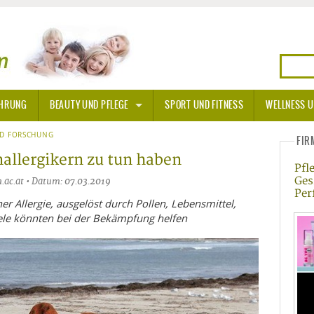
HRUNG
BEAUTY UND PFLEGE
SPORT UND FITNESS
WELLNESS U
N
ND FORSCHUNG
SONNENSCHUTZ
FIR
allergikern zu tun haben
Pfl
A THERAPIE
Ges
ac.at • Datum: 07.03.2019
Per
BLÜTEN
ner Allergie, ausgelöst durch Pollen, Lebensmittel,
ele könnten bei der Bekämpfung helfen
TEINE - HEILSTEINE
OPATHIE
ORNISCHE BLÜTEN
T