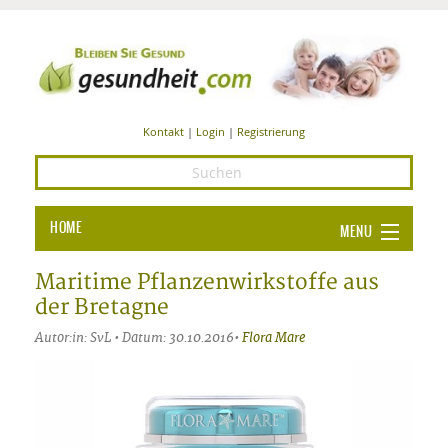
Kontakt
|
Login
|
Registrierung
HOME
MENU
Ba
GESUNDHEIT
Maritime Pflanzenwirkstoffe aus
der Bretagne
GE
ERNÄHRUNG
Autor:in: SvL • Datum: 30.10.2016•
Flora Mare
ALL
IN
Ba
BEAUTY UND PFLEGE
Ba
ALT
BE
SPORT UND FITNESS
HEI
UN
AL
PFL
HE
ALT