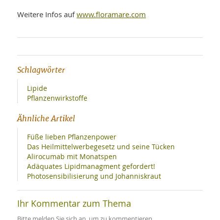
SY
UN
LIF
www.floramare.com
Weitere Infos auf
DI
MOB
VIT
UN
MI
Schlagwörter
WI
UN
Lipide
FO
Pflanzenwirkstoffe
Ähnliche Artikel
Füße lieben Pflanzenpower
Das Heilmittelwerbegesetz und seine Tücken
Alirocumab mit Monatspen
Adäquates Lipidmanagment gefordert!
Photosensibilisierung und Johanniskraut
Ihr Kommentar zum Thema
Bitte melden Sie sich an, um zu kommentieren.