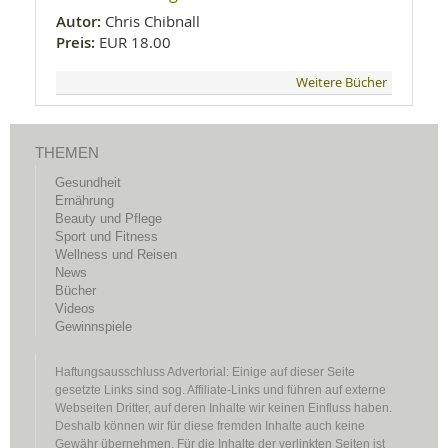
Autor:
Chris Chibnall
Preis:
EUR 18.00
Weitere Bücher
THEMEN
Gesundheit
Ernährung
Beauty und Pflege
Sport und Fitness
Wellness und Reisen
News
Bücher
Videos
Gewinnspiele
Haftungsausschluss Advertorial: Einige auf dieser Seite
gesetzte Links sind sog. Affiliate-Links und führen auf externe
Webseiten Dritter, auf deren Inhalte wir keinen Einfluss haben.
Deshalb können wir für diese fremden Inhalte auch keine
Gewähr übernehmen. Für die Inhalte der verlinkten Seiten ist