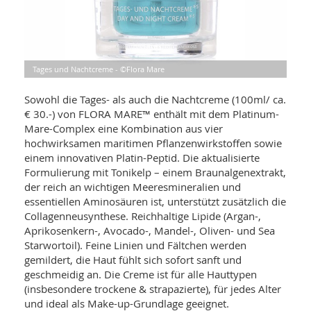
WELLNESS UND REISEN
SO
MED
AR
Ba
NEWS
TH
ARZ
UN
NE
BA
HEI
BÜCHER
Tages und Nachtcreme - ©Flora Mare
GE
EDE
GIF
-
Sowohl die Tages- als auch die Nachtcreme (100ml/ ca.
MED
HEI
Ba
KR
€ 30.-) von FLORA MARE™ enthält mit dem Platinum-
UN
VO
PH
Mare-Complex eine Kombination aus vier
HO
KR
A-
hochwirksamen maritimen Pflanzenwirkstoffen sowie
VO
Z
ER
einem innovativen Platin-Peptid. Die aktualisierte
KA
A-
BL
Formulierung mit Tonikelp – einem Braunalgenextrakt,
Z
MED
BE
FAC
der reich an wichtigen Meeresmineralien und
UN
NA
AN
essentiellen Aminosäuren ist, unterstützt zusätzlich die
PFL
MU
Collagenneusynthese. Reichhaltige Lipide (Argan-,
UN
SP
Aprikosenkern-, Avocado-, Mandel-, Oliven- und Sea
ZÄ
UN
Starwortoil). Feine Linien und Fältchen werden
FIT
gemildert, die Haut fühlt sich sofort sanft und
PR
UN
geschmeidig an. Die Creme ist für alle Hauttypen
WE
ALT
(insbesondere trockene & strapazierte), für jedes Alter
UN
REI
und ideal als Make-up-Grundlage geeignet.