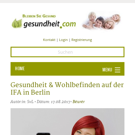
Kontakt
|
Login
|
Registrierung
HOME
MENU
Ba
GESUNDHEIT
Gesundheit & Wohlbefinden auf der
IFA in Berlin
GE
ERNÄHRUNG
Autor:in: SvL • Datum: 17.08.2017•
Beurer
ALL
IN
Ba
BEAUTY UND PFLEGE
Ba
ALT
BE
SPORT UND FITNESS
HEI
UN
AL
PFL
HE
ALT