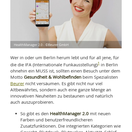
WELLNESS UND REISEN
SO
MED
AR
Ba
NEWS
TH
ARZ
UN
NE
BA
HEI
BÜCHER
GE
EDE
GIF
-
MED
HealthManager 2.0 - ©Beurer GmbH
HEI
Ba
KR
UN
VO
PH
HO
Wer in oder um Berlin herum lebt und für all jene, für
KR
A-
VO
1
Z
die die IFA (Internationale Funkausstellung)
in Berlin
ER
KA
A-
ohnehin ein MUSS ist, sollten einen Besuch unter dem
BL
Z
MED
BE
Gesundheit & Wohlbefinden
Motto
beim Spezialisten
FAC
UN
Beurer
nicht versäumen. Es gibt nicht nur viel
NA
AN
PFL
Altbewährtes, sondern auch eine ganze Menge an
MU
UN
innovativen Neuheiten zu bestaunen und natürlich
SP
ZÄ
UN
auch auszuprobieren.
FIT
PR
HealthManager 2.0
So gibt es den
mit neuen
UN
WE
Farben und benutzerfreundlicheren
ALT
UN
Zusatzfunktionen. Die integrierten Kategorien wie
REI