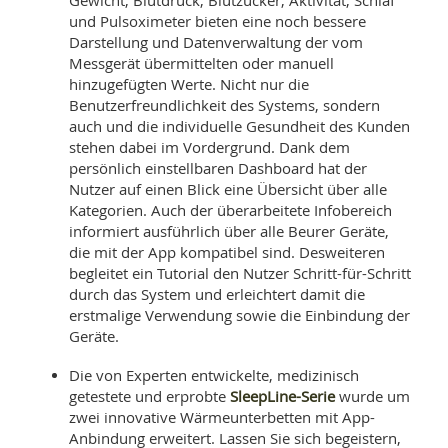
Gewicht, Blutdruck, Blutzucker, Aktivität, Schlaf
SY
UN
und Pulsoximeter bieten eine noch bessere
LIF
DI
Darstellung und Datenverwaltung der vom
MOB
Messgerät übermittelten oder manuell
VIT
hinzugefügten Werte. Nicht nur die
UN
Benutzerfreundlichkeit des Systems, sondern
MI
auch und die individuelle Gesundheit des Kunden
WI
stehen dabei im Vordergrund. Dank dem
UN
persönlich einstellbaren Dashboard hat der
FO
Nutzer auf einen Blick eine Übersicht über alle
Kategorien. Auch der überarbeitete Infobereich
informiert ausführlich über alle Beurer Geräte,
die mit der App kompatibel sind. Desweiteren
begleitet ein Tutorial den Nutzer Schritt-für-Schritt
durch das System und erleichtert damit die
erstmalige Verwendung sowie die Einbindung der
Geräte.
Die von Experten entwickelte, medizinisch
SleepLine-Serie
getestete und erprobte
wurde um
zwei innovative Wärmeunterbetten mit App-
Anbindung erweitert. Lassen Sie sich begeistern,