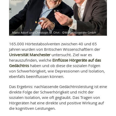
WELLNESS UND REISEN
SO
MED
AR
Ba
NEWS
TH
ARZ
UN
NE
BA
HEI
BÜCHER
GE
EDE
GIF
Mario Adorf und Christoph M. Ohrt - ©Widex Hörgeräte GmbH
-
MED
HEI
Ba
KR
UN
165.000 Hörtestabsolventen zwischen 40 und 65
VO
PH
Jahren wurden von Britischen Wissenschaftlern der
HO
KR
A-
Universität Manchester
untersucht. Ziel war es
VO
Z
ER
KA
Einflüsse Hörgeräte auf das
herauszufinden, welche
A-
BL
Z
MED
Gedächtnis
haben und ob diese die sozialen Folgen
BE
FAC
UN
von Schwerhörigkeit, wie Depressionen und Isolation,
NA
AN
PFL
ebenfalls beeinflussen können.
MU
UN
SP
Das Ergebnis: nachlassende Gedächtnisleistung ist eine
ZÄ
UN
direkte Folge der Schwerhörigkeit und nicht der
FIT
sozialen Isolation, wie oft geglaubt. Das Tragen von
PR
UN
Hörgeräten hat eine direkte und positive Wirkung auf
WE
ALT
UN
die kognitiven Leistungen.
REI