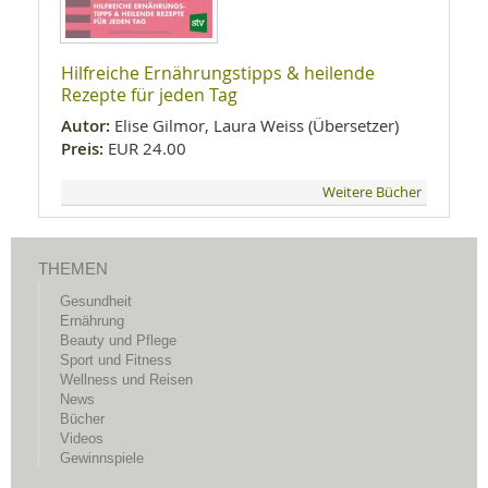
Hilfreiche Ernährungstipps & heilende
Rezepte für jeden Tag
Autor:
Elise Gilmor, Laura Weiss (Übersetzer)
Preis:
EUR 24.00
Weitere Bücher
THEMEN
Gesundheit
Ernährung
Beauty und Pflege
Sport und Fitness
Wellness und Reisen
News
Bücher
Videos
Gewinnspiele