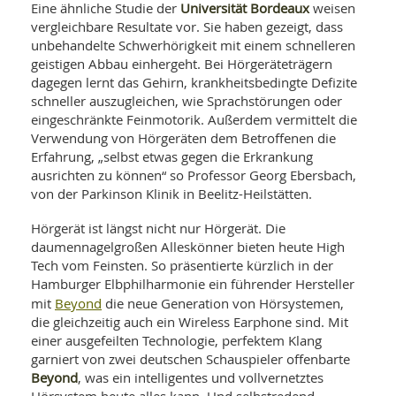
SY
Universität Bordeaux
Eine ähnliche Studie der
weisen
UN
LIF
vergleichbare Resultate vor. Sie haben gezeigt, dass
DI
unbehandelte Schwerhörigkeit mit einem schnelleren
MOB
geistigen Abbau einhergeht. Bei Hörgeräteträgern
VIT
UN
dagegen lernt das Gehirn, krankheitsbedingte Defizite
MI
schneller auszugleichen, wie Sprachstörungen oder
eingeschränkte Feinmotorik. Außerdem vermittelt die
WI
Verwendung von Hörgeräten dem Betroffenen die
UN
Erfahrung, „selbst etwas gegen die Erkrankung
FO
ausrichten zu können“ so Professor Georg Ebersbach,
von der Parkinson Klinik in Beelitz-Heilstätten.
Hörgerät ist längst nicht nur Hörgerät. Die
daumennagelgroßen Alleskönner bieten heute High
Tech vom Feinsten. So präsentierte kürzlich in der
Hamburger Elbphilharmonie ein führender Hersteller
Beyond
mit
die neue Generation von Hörsystemen,
die gleichzeitig auch ein Wireless Earphone sind. Mit
einer ausgefeilten Technologie, perfektem Klang
garniert von zwei deutschen Schauspieler offenbarte
Beyond
, was ein intelligentes und vollvernetztes