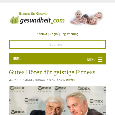
Kontakt
|
Login
|
Registrierung
HOME
MENU
Ba
GESUNDHEIT
Gutes Hören für geistige Fitness
GE
Autor:in: TaMa • Datum: 20.04.2017•
Widex
ERNÄHRUNG
ALL
IN
Ba
BEAUTY UND PFLEGE
Ba
ALT
BE
SPORT UND FITNESS
HEI
UN
AL
PFL
HE
ALT