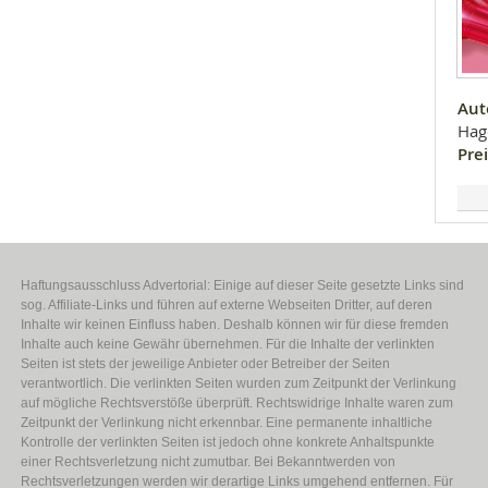
Aut
Hag
Prei
Haftungsausschluss Advertorial: Einige auf dieser Seite gesetzte Links sind
sog. Affiliate-Links und führen auf externe Webseiten Dritter, auf deren
Inhalte wir keinen Einfluss haben. Deshalb können wir für diese fremden
Inhalte auch keine Gewähr übernehmen. Für die Inhalte der verlinkten
Seiten ist stets der jeweilige Anbieter oder Betreiber der Seiten
verantwortlich. Die verlinkten Seiten wurden zum Zeitpunkt der Verlinkung
auf mögliche Rechtsverstöße überprüft. Rechtswidrige Inhalte waren zum
Zeitpunkt der Verlinkung nicht erkennbar. Eine permanente inhaltliche
Kontrolle der verlinkten Seiten ist jedoch ohne konkrete Anhaltspunkte
einer Rechtsverletzung nicht zumutbar. Bei Bekanntwerden von
Rechtsverletzungen werden wir derartige Links umgehend entfernen. Für