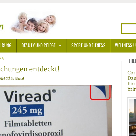
HRUNG
BEAUTY UND PFLEGE
SPORT UND FITNESS
WELLNESS U
N
MA
SONNENSCHUTZ
THE
chungen entdeckt!
Cor
A THERAPIE
Dau
Gilead Science
hor
BLÜTEN
bri
TEINE - HEILSTEINE
OPATHIE
ORNISCHE BLÜTEN
T