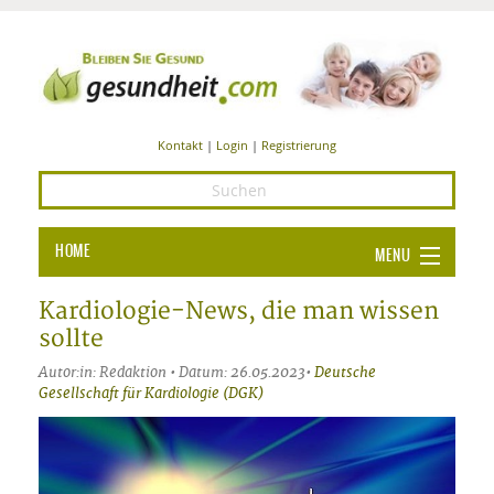
Kontakt
|
Login
|
Registrierung
HOME
MENU
Ba
GESUNDHEIT
Kardiologie-News, die man wissen
sollte
GE
ERNÄHRUNG
Autor:in: Redaktion • Datum: 26.05.2023•
Deutsche
ALL
IN
Ba
Gesellschaft für Kardiologie (DGK)
BEAUTY UND PFLEGE
Ba
ALT
BE
SPORT UND FITNESS
HEI
UN
AL
PFL
HE
ALT