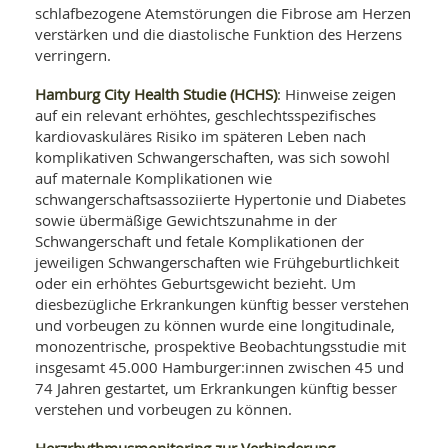
SY
schlafbezogene Atemstörungen die Fibrose am Herzen
UN
LIF
verstärken und die diastolische Funktion des Herzens
DI
verringern.
MOB
VIT
UN
Hamburg City Health Studie (HCHS)
: Hinweise zeigen
MI
auf ein relevant erhöhtes, geschlechtsspezifisches
kardiovaskuläres Risiko im späteren Leben nach
WI
komplikativen Schwangerschaften, was sich sowohl
UN
auf maternale Komplikationen wie
FO
schwangerschaftsassoziierte Hypertonie und Diabetes
sowie übermäßige Gewichtszunahme in der
Schwangerschaft und fetale Komplikationen der
jeweiligen Schwangerschaften wie Frühgeburtlichkeit
oder ein erhöhtes Geburtsgewicht bezieht. Um
diesbezügliche Erkrankungen künftig besser verstehen
und vorbeugen zu können wurde eine longitudinale,
monozentrische, prospektive Beobachtungsstudie mit
insgesamt 45.000 Hamburger:innen zwischen 45 und
74 Jahren gestartet, um Erkrankungen künftig besser
verstehen und vorbeugen zu können.