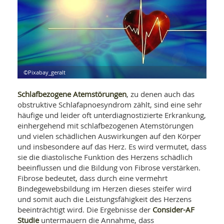
WELLNESS UND REISEN
SO
MED
AR
Ba
NEWS
TH
ARZ
UN
NE
BA
HEI
BÜCHER
GE
EDE
GIF
-
©Pixabay_geralt
MED
HEI
Ba
KR
UN
VO
PH
Schlafbezogene Atemstörungen
, zu denen auch das
HO
KR
A-
obstruktive Schlafapnoesyndrom zählt, sind eine sehr
VO
Z
ER
KA
häufige und leider oft unterdiagnostizierte Erkrankung,
A-
BL
Z
MED
einhergehend mit schlafbezogenen Atemstörungen
BE
FAC
und vielen schädlichen Auswirkungen auf den Körper
UN
NA
AN
PFL
und insbesondere auf das Herz. Es wird vermutet, dass
MU
sie die diastolische Funktion des Herzens schädlich
UN
SP
beeinflussen und die Bildung von Fibrose verstärken.
ZÄ
UN
Fibrose bedeutet, dass durch eine vermehrt
FIT
PR
Bindegewebsbildung im Herzen dieses steifer wird
UN
und somit auch die Leistungsfähigkeit des Herzens
WE
ALT
UN
Consider-AF
beeinträchtigt wird. Die Ergebnisse der
REI
Studie
untermauern die Annahme, dass