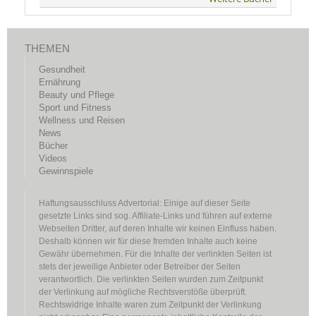
THEMEN
Gesundheit
Ernährung
Beauty und Pflege
Sport und Fitness
Wellness und Reisen
News
Bücher
Videos
Gewinnspiele
Haftungsausschluss Advertorial: Einige auf dieser Seite
gesetzte Links sind sog. Affiliate-Links und führen auf externe
Webseiten Dritter, auf deren Inhalte wir keinen Einfluss haben.
Deshalb können wir für diese fremden Inhalte auch keine
Gewähr übernehmen. Für die Inhalte der verlinkten Seiten ist
stets der jeweilige Anbieter oder Betreiber der Seiten
verantwortlich. Die verlinkten Seiten wurden zum Zeitpunkt
der Verlinkung auf mögliche Rechtsverstöße überprüft.
Rechtswidrige Inhalte waren zum Zeitpunkt der Verlinkung