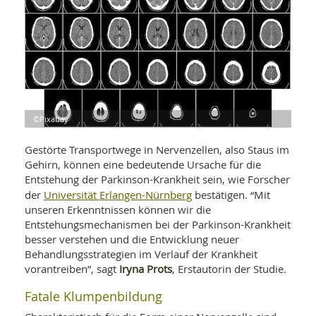
WELLNESS UND REISEN
SO
MED
AR
Ba
NEWS
TH
ARZ
UN
NE
BA
HEI
BÜCHER
GE
EDE
GIF
-
MED
HEI
Ba
KR
UN
©Pixabay
VO
PH
HO
KR
A-
Gestörte Transportwege in Nervenzellen, also Staus im
VO
Z
ER
KA
A-
Gehirn, können eine bedeutende Ursache für die
BL
Z
MED
Entstehung der Parkinson-Krankheit sein, wie Forscher
BE
FAC
UN
Universität Erlangen-Nürnberg
der
bestätigen. “Mit
NA
AN
PFL
unseren Erkenntnissen können wir die
MU
Entstehungsmechanismen bei der Parkinson-Krankheit
UN
SP
besser verstehen und die Entwicklung neuer
ZÄ
UN
Behandlungsstrategien im Verlauf der Krankheit
FIT
PR
Iryna Prots
vorantreiben”, sagt
, Erstautorin der Studie.
UN
WE
ALT
UN
Fatale Klumpenbildung
REI