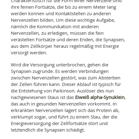
Charakteristisch für die Form einer Nervenzelle sind
SY
UN
ihre feinen Fortsätze, die bis zu einem Meter lang
LIF
DI
werden können und Kontaktstellen zu anderen
MOB
Nervenzellen bilden. Um diese wichtige Aufgabe,
VIT
nämlich die Kommunikation mit anderen
UN
Nervenzellen, zu erledigen, müssen die fein
MI
verästelten Fortsätze und deren Enden, die Synapsen,
WI
aus dem Zellkörper heraus regelmäßig mit Energie
UN
versorgt werden.
FO
Wird die Versorgung unterbrochen, gehen die
Synapsen zugrunde. Es werden Verbindungen
zwischen Nervenzellen gestört, was zum Absterben
der Zellen führen kann. Dieser Ablauf ist typisch für
die Entstehung von Parkinson. Auslöser des nun
Eiweiß alpha-Synuklein
nachgewiesenen Staus ist das
,
das auch in gesunden Nervenzellen vorkommt. In
erkrankten Nervenzellen lagert sich das Protein ab,
verklumpt sogar, und führt zu einem Stau, der die
Energieversorgung der Zellfortsätze stört und
letztendlich die Synapsen schädigt.