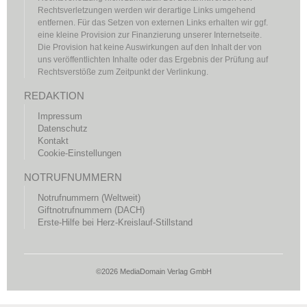
Rechtsverletzungen werden wir derartige Links umgehend
entfernen. Für das Setzen von externen Links erhalten wir ggf.
eine kleine Provision zur Finanzierung unserer Internetseite.
Die Provision hat keine Auswirkungen auf den Inhalt der von
uns veröffentlichten Inhalte oder das Ergebnis der Prüfung auf
Rechtsverstöße zum Zeitpunkt der Verlinkung.
REDAKTION
Impressum
Datenschutz
Kontakt
Cookie-Einstellungen
NOTRUFNUMMERN
Notrufnummern (Weltweit)
Giftnotrufnummern (DACH)
Erste-Hilfe bei Herz-Kreislauf-Stillstand
©2026 MediaDomain Verlag GmbH