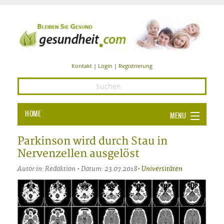
Kontakt
|
Login
|
Registrierung
HOME
MENU
Ba
GESUNDHEIT
Parkinson wird durch Stau in
Nervenzellen ausgelöst
GE
ERNÄHRUNG
Autor:in: Redaktion • Datum: 23.07.2018•
Universitäten
ALL
IN
Ba
BEAUTY UND PFLEGE
Ba
ALT
BE
SPORT UND FITNESS
HEI
UN
AL
PFL
HE
ALT