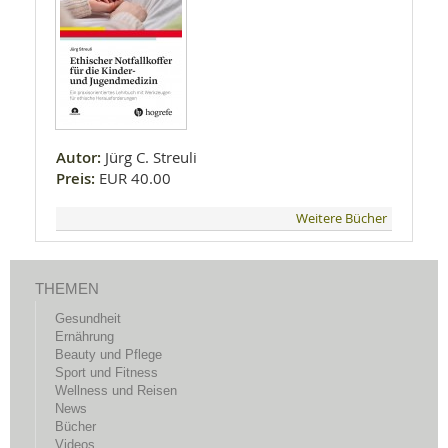
Autor:
Jürg C. Streuli
Preis:
EUR 40.00
Weitere Bücher
THEMEN
Gesundheit
Ernährung
Beauty und Pflege
Sport und Fitness
Wellness und Reisen
News
Bücher
Videos