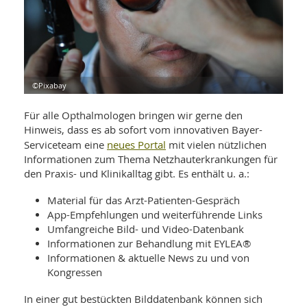
WELLNESS UND REISEN
SO
MED
AR
Ba
NEWS
TH
ARZ
UN
NE
BA
HEI
BÜCHER
GE
EDE
GIF
©Pixabay
-
MED
HEI
Ba
KR
UN
Für alle Opthalmologen bringen wir gerne den
VO
PH
Hinweis, dass es ab sofort vom innovativen Bayer-
HO
KR
A-
neues Portal
Serviceteam eine
mit vielen nützlichen
VO
Z
ER
KA
Informationen zum Thema Netzhauterkrankungen für
A-
BL
Z
MED
den Praxis- und Klinikalltag gibt. Es enthält u. a.:
BE
FAC
UN
NA
AN
PFL
Material für das Arzt-Patienten-Gespräch
MU
App-Empfehlungen und weiterführende Links
UN
SP
Umfangreiche Bild- und Video-Datenbank
ZÄ
UN
Informationen zur Behandlung mit EYLEA®
FIT
Informationen & aktuelle News zu und von
PR
UN
Kongressen
WE
ALT
UN
REI
In einer gut bestückten Bilddatenbank können sich