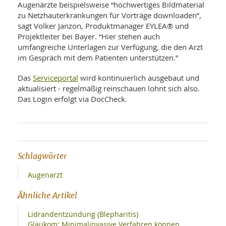
SY
Augenärzte beispielsweise “hochwertiges Bildmaterial
UN
LIF
zu Netzhauterkrankungen für Vorträge downloaden”,
DI
sagt Volker Janzon, Produktmanager EYLEA® und
MOB
Projektleiter bei Bayer. “Hier stehen auch
VIT
UN
umfangreiche Unterlagen zur Verfügung, die den Arzt
MI
im Gespräch mit dem Patienten unterstützen.”
WI
Serviceportal
Das
wird kontinuierlich ausgebaut und
UN
aktualisiert - regelmäßig reinschauen lohnt sich also.
FO
Das Login erfolgt via DocCheck.
Schlagwörter
Augenarzt
Ähnliche Artikel
Lidrandentzündung (Blepharitis)
Glaukom: Minimalinvasive Verfahren können