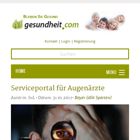
Kontakt
|
Login
|
Registrierung
HOME
MENU
Ba
GESUNDHEIT
Serviceportal für Augenärzte
GE
Autor:in: SvL • Datum: 31.01.2017•
Bayer (alle Sparten)
ERNÄHRUNG
ALL
IN
Ba
BEAUTY UND PFLEGE
Ba
ALT
BE
SPORT UND FITNESS
HEI
UN
AL
PFL
HE
ALT