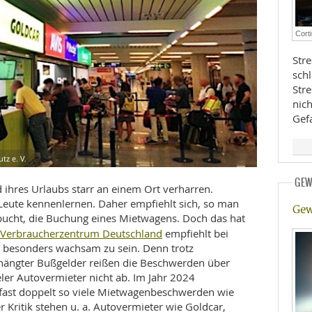
E
RHEILKUNDE
Cort
Stre
sch
Str
nic
Gef
FFE
z e. V.
GEW
CHUNG
 ihres Urlaubs starr an einem Ort verharren.
eute kennenlernen. Daher empfiehlt sich, so man
Gew
bucht, die Buchung eines Mietwagens. Doch das hat
 Verbraucherzentrum Deutschland
empfiehlt bei
besonders wachsam zu sein. Denn trotz
ängter Bußgelder reißen die Beschwerden über
ler Autovermieter nicht ab. Im Jahr 2024
 fast doppelt so viele Mietwagenbeschwerden wie
r Kritik stehen u. a. Autovermieter wie Goldcar,