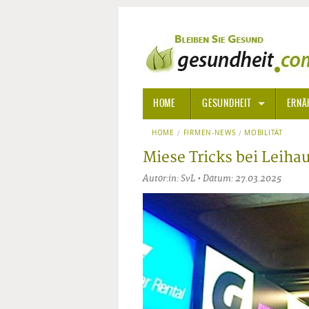
HOME
GESUNDHEIT
ERNÄ
HOME
FIRMEN-NEWS
ALLGEMEINE INFORMATIONE
MOBILITÄT
Miese Tricks bei Leiha
ALTERNATIVE HEILWEISEN
AROM
Autor:in: SvL • Datum: 27.03.2025
ALTERNATIVE MEDIZIN
BACH
ARZNEI- UND HEILMITTEL
EDELS
GIFTSTOFFE
HOMÖ
KRANKHEITEN VON A-Z
KALIF
ANGS