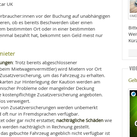
pcar UK
 Verbraucher:innen vor der Buchung auf unabhängigen
©M
eren, ob es bereits Beschwerden über einen
Bit
em bestimmten Ort oder in einer bestimmten
Wei
 einmal bezahlt hat, bekommt sein Geld meist nur
Kür
mieter
rungen
: Trotz bereits abgeschlossener
VID
 beim Mietwagenvermittler) wird Mietern vor Ort
e Zusatzversicherung, um das Fahrzeug zu erhalten.
Geh
tkarten zur Hinterlegung der Kaution werden am
chnischer Probleme oder mangelnder Deckung
ne kostenpflichtige Zusatzversicherung angeboten.
os verweigert.
m von Zusatzversicherungen werden unbemerkt
d oft nur in Fremdsprachen verfügbar.
nachträgliche Schäden
t oder gar nicht erstattet;
wie
n werden nachträglich in Rechnung gestellt.
a das gebuchte Fahrzeug angeblich nicht verfügbar ist