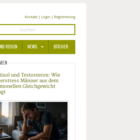
Kontakt
|
Login
|
Registrierung
ND REISEN
NEWS
BÜCHER
GESUNDHEIT
MEN
tisol und Testosteron: Wie
MEDIZIN UND PHARMA
erstress Männer aus dem
monellen Gleichgewicht
ERNÄHRUNG
ngt
BEAUTY UND PFLEGE
SPORT UND FITNESS
WELLNESS UND REISEN