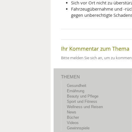
Sich vor Ort nicht zu überstü
Fahrzeugübernahme und -rück
gegen unberechtigte Schaden
Ihr Kommentar zum Thema
Bitte melden Sie sich an, um zu komment
THEMEN
Gesundheit
Ernährung
Beauty und Pflege
Sport und Fitness
Wellness und Reisen
News
Bücher
Videos
Gewinnspiele