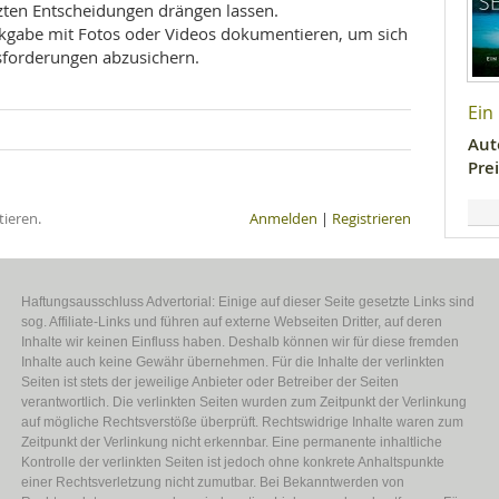
rzten Entscheidungen drängen lassen.
gabe mit Fotos oder Videos dokumentieren, um sich
sforderungen abzusichern.
Ein
Aut
Prei
ieren.
Anmelden
|
Registrieren
Haftungsausschluss Advertorial: Einige auf dieser Seite gesetzte Links sind
sog. Affiliate-Links und führen auf externe Webseiten Dritter, auf deren
Inhalte wir keinen Einfluss haben. Deshalb können wir für diese fremden
Inhalte auch keine Gewähr übernehmen. Für die Inhalte der verlinkten
Seiten ist stets der jeweilige Anbieter oder Betreiber der Seiten
verantwortlich. Die verlinkten Seiten wurden zum Zeitpunkt der Verlinkung
auf mögliche Rechtsverstöße überprüft. Rechtswidrige Inhalte waren zum
Zeitpunkt der Verlinkung nicht erkennbar. Eine permanente inhaltliche
Kontrolle der verlinkten Seiten ist jedoch ohne konkrete Anhaltspunkte
einer Rechtsverletzung nicht zumutbar. Bei Bekanntwerden von