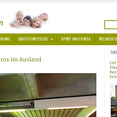
HRUNG
BEAUTY UND PFLEGE
SPORT UND FITNESS
WELLNESS U
N
SONNENSCHUTZ
THE
utos im Ausland
Cor
A THERAPIE
Dau
hor
BLÜTEN
bri
TEINE - HEILSTEINE
OPATHIE
ORNISCHE BLÜTEN
T