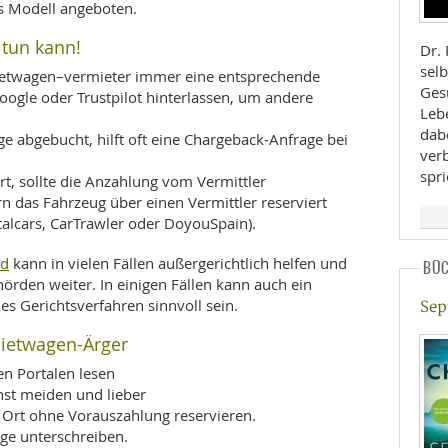
es Modell angeboten.
 tun kann!
Dr.
selb
etwagen–vermieter immer eine entsprechende
Ges
ogle oder Trustpilot hinterlassen, um andere
Leb
dab
 abgebucht, hilft oft eine Chargeback-Anfrage bei
ver
spr
t, sollte die Anzahlung vom Vermittler
n das Fahrzeug über einen Vermittler reserviert
talcars, CarTrawler oder DoyouSpain).
nd
kann in vielen Fällen außergerichtlich helfen und
BÜ
örden weiter. In einigen Fällen kann auch ein
es Gerichtsverfahren sinnvoll sein.
Sep
ietwagen-Ärger
n Portalen lesen
hst meiden und lieber
 Ort ohne Vorauszahlung reservieren.
ge unterschreiben.