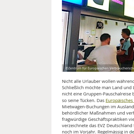
MEDIZINISCHE FACHBEGRIFF
NATU
MUND UND ZÄHNE
PRÄVENTION UND ALTER
SYMPTOME UND DIAGNOSE
VITAMINE UND MINERALSTO
©Zentrum für Europäischen Verbraucherschut
WISSENSCHAFT UND FORS
Nicht alle Urlauber wollen während
Schließlich möchte man Land und L
nicht eine Gruppen-Pauschalreise 
Europäisches
so seine Tücken. Das
Mietwagen-Buchungen im Ausland 
behördlicher Maßnahmen und verh
fragwürdige Geschäftspraktiken vie
verzeichnete das EVZ Deutschland
noch im Vorjahr. Regelmässig in de