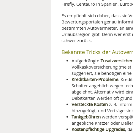
Firefly, Centauro in Spanien, Euro
Es empfiehlt sich daher, dass sie
Bewertungsportalen genau informi
bestimmten Autovermieter, an ein
Urlaubsregion gibt. Denn wer erst
schwer zurück.
Bekannte Tricks der Autover
Zusatzversiche
Aufgedrängte
Vollkaskoversicherung (meist
suggeriert, sie benötigen ein
Kreditkarten-Probleme
: Kredi
Schalter angeblich wegen te
abgelehnt. Alternativ wird ei
Debitkarten werden oft grundl
Versteckte Kosten
z. B. infor
hinzugefügt, und Verträge sin
Tankgebühren
werden verspäte
angebliche Kratzer oder Delle
Kostenpflichtige Upgrades
, d