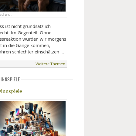
LIFESTYLE
isol und …
MOBILITÄT
ss ist nicht grundsätzlich
lecht. Im Gegenteil: Ohne
essreaktion würden wir morgens
ht in die Gänge kommen,
ahren schlechter einschätzen …
Weitere Themen
INNSPIELE
innspiele