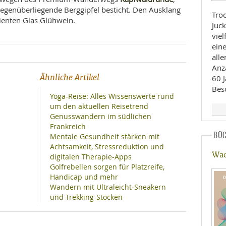
gegenüberliegende Berggipfel besticht. Den Ausklang
Tro
ienten Glas Glühwein.
Juc
viel
ein
alle
Anza
Ähnliche Artikel
60 J
Bes
Yoga-Reise: Alles Wissenswerte rund
um den aktuellen Reisetrend
Genusswandern im südlichen
Frankreich
BÜ
Mentale Gesundheit stärken mit
Achtsamkeit, Stressreduktion und
Wac
digitalen Therapie-Apps
Golfrebellen sorgen für Platzreife,
Handicap und mehr
Wandern mit Ultraleicht-Sneakern
und Trekking-Stöcken