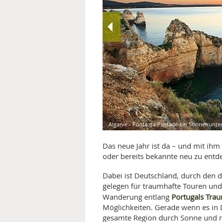
MEDIZINISCHE FACHBEGRIFF
NATU
MUND UND ZÄHNE
PRÄVENTION UND ALTER
SYMPTOME UND DIAGNOSE
VITAMINE UND MINERALSTO
Algarve - Ponta da Piedade bei Sonnenunte
WISSENSCHAFT UND FORS
Das neue Jahr ist da – und mit ihm
oder bereits bekannte neu zu entd
Dabei ist Deutschland, durch den d
gelegen für traumhafte Touren und
Portugals Tra
Wanderung entlang
Möglichkeiten. Gerade wenn es in D
gesamte Region durch Sonne und 