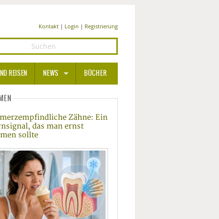
Kontakt
|
Login
|
Registrierung
ND REISEN
NEWS
BÜCHER
GESUNDHEIT
MEN
merzempfindliche Zähne: Ein
MEDIZIN UND PHARMA
nsignal, das man ernst
men sollte
ERNÄHRUNG
BEAUTY UND PFLEGE
SPORT UND FITNESS
WELLNESS UND REISEN