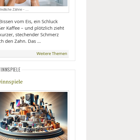
LIFESTYLE
indliche Zähne - …
Bissen vom Eis, ein Schluck
MOBILITÄT
er Kaffee – und plötzlich zieht
 kurzer, stechender Schmerz
ch den Zahn. Das …
Weitere Themen
INNSPIELE
 Hotel Rosengarten - ©Hotel Rosengarten, Schenna
rung an einem sonnigen Wintertag - ©Oberstaufen Tourismus
innspiele