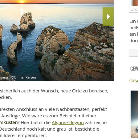
E
RHEILKUNDE
Empf
Ein 
heiß
ein
dur
FFE
GEW
rgang - ©Olimar Reisen
Yoga-Tage im
Winterwande
Gew
CHUNG
 sicherlich auch der Wunsch, neue Orte zu bereisen,
ecken.
irekten Anschluss an viele Nachbarstaaten, perfekt
 Ausflüge. Wie wäre es zum Beispiel mit einer
umküsten
Algarve-Region
? Hier bietet die
zahlreiche
eutschland noch kalt und grau ist, besticht die
mildere Temperaturen.