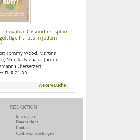
 innovative Gesundheitsplan
 geistige Fitness in jedem
er
or:
Tommy Wood, Martina
se, Monika Niehaus, Jorunn
smann (Übersetzer)
s:
EUR 21.99
Weitere Bücher
REDAKTION
Impressum
Datenschutz
Kontakt
Cookie-Einstellungen