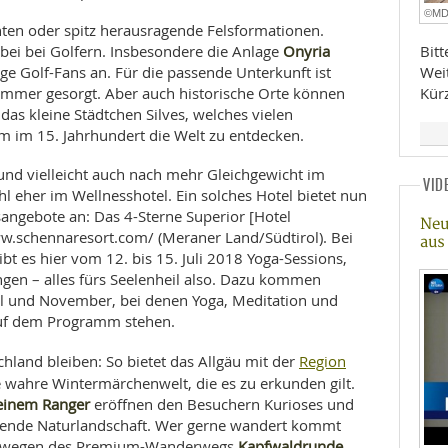
©M
ten oder spitz herausragende Felsformationen.
Onyria
abei bei Golfern. Insbesondere die Anlage
Bit
ige Golf-Fans an. Für die passende Unterkunft ist
Wei
mmer gesorgt. Aber auch historische Orte können
Kür
das kleine Städtchen Silves, welches vielen
um im 15. Jahrhundert die Welt zu entdecken.
und vielleicht auch nach mehr Gleichgewicht im
VID
hl eher im Wellnesshotel. Ein solches Hotel bietet nun
ngebote an: Das 4-Sterne Superior [Hotel
Neu
w.schennaresort.com/ (Meraner Land/Südtirol). Bei
aus
ibt es hier vom 12. bis 15. Juli 2018 Yoga-Sessions,
en – alles fürs Seelenheil also. Dazu kommen
ril und November, bei denen Yoga, Meditation und
uf dem Programm stehen.
Region
hland bleiben: So bietet das Allgäu mit der
 wahre Wintermärchenwelt, die es zu erkunden gilt.
einem Ranger
eröffnen den Besuchern Kurioses und
erende Naturlandschaft. Wer gerne wandert kommt
Kapfwaldrunde
uch wegen des Premium-Wanderwegs
,