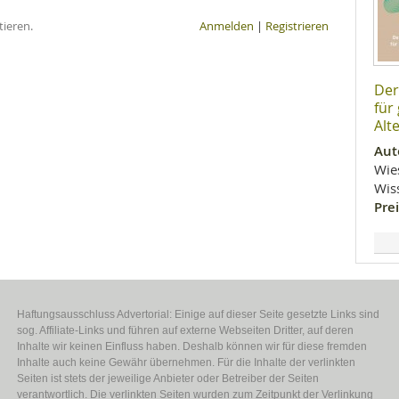
ieren.
Anmelden
|
Registrieren
Der
für
Alt
Aut
Wie
Wis
Prei
Haftungsausschluss Advertorial: Einige auf dieser Seite gesetzte Links sind
sog. Affiliate-Links und führen auf externe Webseiten Dritter, auf deren
Inhalte wir keinen Einfluss haben. Deshalb können wir für diese fremden
Inhalte auch keine Gewähr übernehmen. Für die Inhalte der verlinkten
Seiten ist stets der jeweilige Anbieter oder Betreiber der Seiten
verantwortlich. Die verlinkten Seiten wurden zum Zeitpunkt der Verlinkung