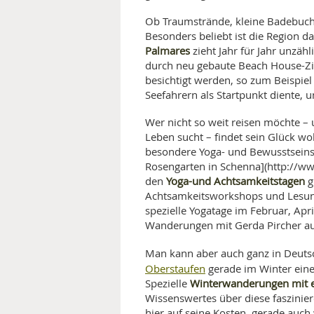
Ob Traumstrände, kleine Badebuch
Besonders beliebt ist die Region d
Palmares
zieht Jahr für Jahr unzähl
durch neu gebaute Beach House-Zi
besichtigt werden, so zum Beispiel 
Seefahrern als Startpunkt diente, 
Wer nicht so weit reisen möchte – 
Leben sucht – findet sein Glück wo
besondere Yoga- und Bewusstseinsa
Rosengarten in Schenna](http://ww
Yoga-und Achtsamkeitstagen
den
g
Achtsamkeitsworkshops und Lesung
spezielle Yogatage im Februar, Ap
Wanderungen mit Gerda Pircher a
Man kann aber auch ganz in Deutsc
Oberstaufen
gerade im Winter eine
Winterwanderungen mit 
Spezielle
Wissenswertes über diese faszini
hier auf seine Kosten, gerade a