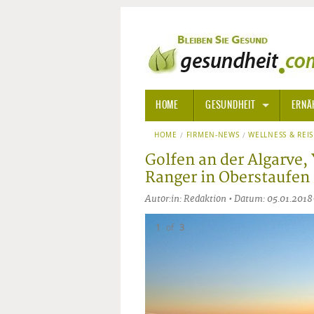
HOME
GESUNDHEIT
ERNÄ
HOME
FIRMEN-NEWS
ALLGEMEINE INFORMATIONE
WELLNESS & REI
Golfen an der Algarve
ALTERNATIVE HEILWEISEN
AROM
Ranger in Oberstaufen
Autor:in: Redaktion • Datum: 05.01.2018
ALTERNATIVE MEDIZIN
BACH
1
of
3
ARZNEI- UND HEILMITTEL
EDELS
GIFTSTOFFE
HOMÖ
KRANKHEITEN VON A-Z
KALIF
ANGS