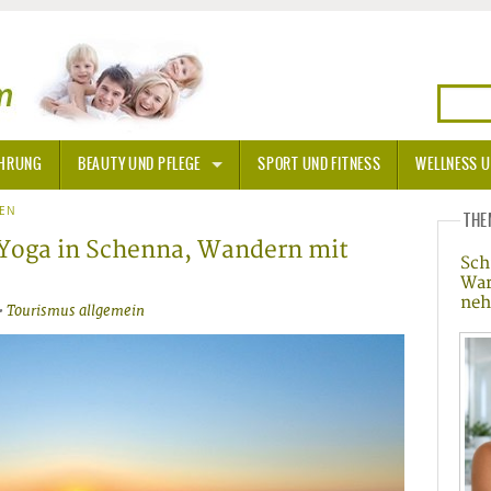
HRUNG
BEAUTY UND PFLEGE
SPORT UND FITNESS
WELLNESS U
N
SEN
SONNENSCHUTZ
THE
, Yoga in Schenna, Wandern mit
Sch
A THERAPIE
War
neh
•
Tourismus allgemein
BLÜTEN
TEINE - HEILSTEINE
OPATHIE
ORNISCHE BLÜTEN
T