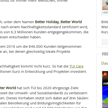
urismus für immer mehr Menschen, immer
©M
Better Holiday, Better World
TUI, unter dem Namen
Bit
e nach einem Nachhaltigkeitsstandard zertifiziert wird,
Wei
fnis von 6,3 Millionen Kunden entgegengekommen, die
Kür
reisen entschieden haben.
 dem 2016 um die 846.000 Kunden teilgenommen
 an, bei denen gleichzeitig lokale Projekte
VID
Das
TUI Care
hhaltigkeit kommt nicht kurz. So hat die
lionen Euro in Entwicklung und Projekten investiert.
tter World
hat sich TUI bis 2020 ehrgeizige Ziele
eltweit die Umwelt- und Sozialstandards zu verbessern
en. Dieses Vorhaben stützt sich dabei auf drei Säulen:
kalen Bevölkerung und Bildungsmöglichkeiten für