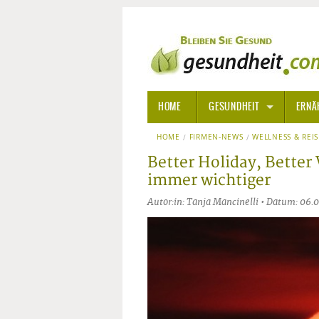
HOME
GESUNDHEIT
ERNÄ
HOME
FIRMEN-NEWS
ALLGEMEINE INFORMATIONE
WELLNESS & REI
Better Holiday, Better
ALTERNATIVE HEILWEISEN
AROM
immer wichtiger
Autor:in: Tanja Mancinelli • Datum: 06.
ALTERNATIVE MEDIZIN
BACH
ARZNEI- UND HEILMITTEL
EDELS
GIFTSTOFFE
HOMÖ
KRANKHEITEN VON A-Z
KALIF
ANGS