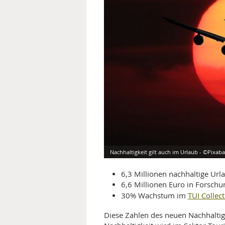
MEDIZINISCHE FACHBEGRIFF
NATU
MUND UND ZÄHNE
PRÄVENTION UND ALTER
SYMPTOME UND DIAGNOSE
VITAMINE UND MINERALSTO
WISSENSCHAFT UND FORS
Nachhaltigkeit gilt auch im Urlaub - ©Pixab
6,3 Millionen nachhaltige Urla
6,6 Millionen Euro in Forschu
TUI Collec
30% Wachstum im
Diese Zahlen des neuen Nachhaltig