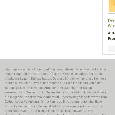
Der
Wä
Aut
Prei
Haftungsausschluss Advertorial: Einige auf dieser Seite gesetzte Links sind
sog. Affiliate-Links und führen auf externe Webseiten Dritter, auf deren
Inhalte wir keinen Einfluss haben. Deshalb können wir für diese fremden
Inhalte auch keine Gewähr übernehmen. Für die Inhalte der verlinkten
Seiten ist stets der jeweilige Anbieter oder Betreiber der Seiten
verantwortlich. Die verlinkten Seiten wurden zum Zeitpunkt der Verlinkung
auf mögliche Rechtsverstöße überprüft. Rechtswidrige Inhalte waren zum
Zeitpunkt der Verlinkung nicht erkennbar. Eine permanente inhaltliche
Kontrolle der verlinkten Seiten ist jedoch ohne konkrete Anhaltspunkte
einer Rechtsverletzung nicht zumutbar. Bei Bekanntwerden von