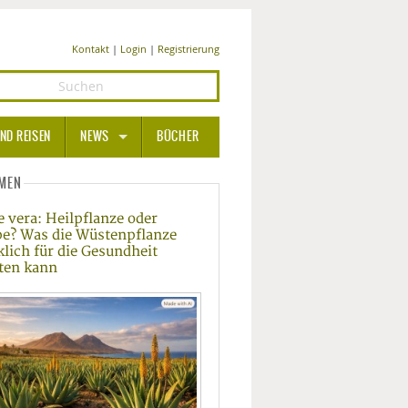
Kontakt
|
Login
|
Registrierung
ND REISEN
NEWS
BÜCHER
GESUNDHEIT
MEN
e vera: Heilpflanze oder
MEDIZIN UND PHARMA
e? Was die Wüstenpflanze
klich für die Gesundheit
ERNÄHRUNG
sten kann
BEAUTY UND PFLEGE
SPORT UND FITNESS
WELLNESS UND REISEN