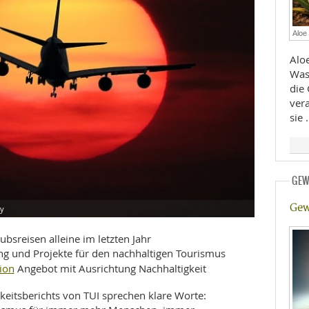
E
RHEILKUNDE
Aloe
Alo
Was
die 
vera
sie
FFE
GEW
CHUNG
Gew
ay
ubsreisen alleine im letzten Jahr
ng und Projekte für den nachhaltigen Tourismus
tion
Angebot mit Ausrichtung Nachhaltigkeit
keitsberichts von TUI sprechen klare Worte: