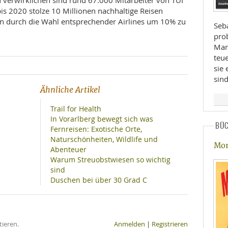
 verwirklichen sind rund 67.000 Mitarbeiter von TUI
 bis 2020 stolze 10 Millionen nachhaltige Reisen
n durch die Wahl entsprechender Airlines um 10% zu
Seba
prob
Marg
teu
sie 
sind
Ähnliche Artikel
Trail for Health
In Vorarlberg bewegt sich was
BÜ
Fernreisen: Exotische Orte,
Naturschönheiten, Wildlife und
Mon
Abenteuer
Warum Streuobstwiesen so wichtig
sind
Duschen bei über 30 Grad C
ieren.
Anmelden
|
Registrieren