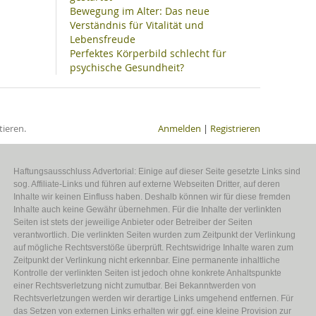
Bewegung im Alter: Das neue
Verständnis für Vitalität und
Lebensfreude
Perfektes Körperbild schlecht für
psychische Gesundheit?
ieren.
Anmelden
|
Registrieren
Haftungsausschluss Advertorial: Einige auf dieser Seite gesetzte Links sind
sog. Affiliate-Links und führen auf externe Webseiten Dritter, auf deren
Inhalte wir keinen Einfluss haben. Deshalb können wir für diese fremden
Inhalte auch keine Gewähr übernehmen. Für die Inhalte der verlinkten
Seiten ist stets der jeweilige Anbieter oder Betreiber der Seiten
verantwortlich. Die verlinkten Seiten wurden zum Zeitpunkt der Verlinkung
auf mögliche Rechtsverstöße überprüft. Rechtswidrige Inhalte waren zum
Zeitpunkt der Verlinkung nicht erkennbar. Eine permanente inhaltliche
Kontrolle der verlinkten Seiten ist jedoch ohne konkrete Anhaltspunkte
einer Rechtsverletzung nicht zumutbar. Bei Bekanntwerden von
Rechtsverletzungen werden wir derartige Links umgehend entfernen. Für
das Setzen von externen Links erhalten wir ggf. eine kleine Provision zur