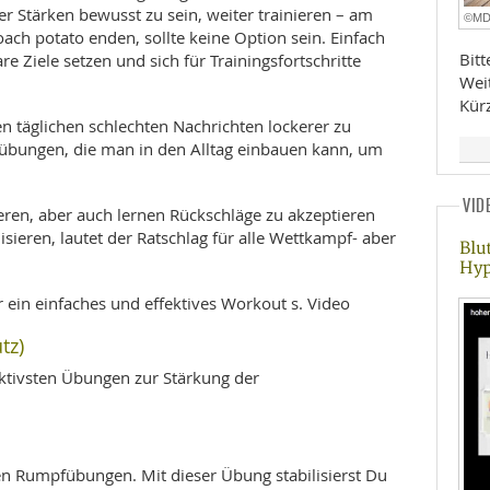
rer Stärken bewusst zu sein, weiter trainieren – am
©M
oach potato enden, sollte keine Option sein. Einfach
Bit
e Ziele setzen und sich für Trainingsfortschritte
Wei
Kür
 täglichen schlechten Nachrichten lockerer zu
übungen, die man in den Alltag einbauen kann, um
VID
ieren, aber auch lernen Rückschläge zu akzeptieren
lisieren, lautet der Ratschlag für alle Wettkampf- aber
Blu
Hyp
 ein einfaches und effektives Workout s. Video
tz)
ektivsten Übungen zur Stärkung der
sten Rumpfübungen. Mit dieser Übung stabilisierst Du