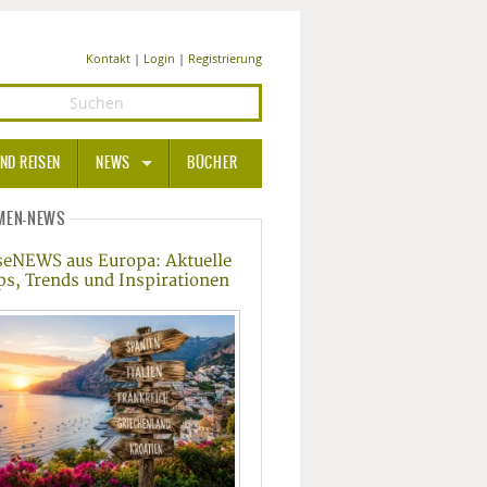
Kontakt
|
Login
|
Registrierung
ND REISEN
NEWS
BÜCHER
GESUNDHEIT
MEN-NEWS
seNEWS aus Europa: Aktuelle
MEDIZIN UND PHARMA
ps, Trends und Inspirationen
ERNÄHRUNG
BEAUTY UND PFLEGE
SPORT UND FITNESS
WELLNESS UND REISEN