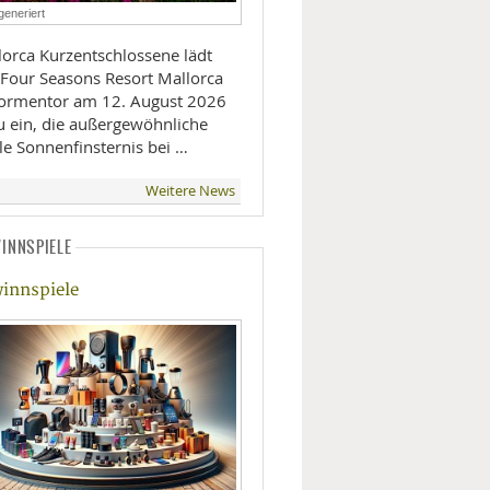
generiert
LIFESTYLE
entschlossene lädt
 Four Seasons Resort Mallorca
MOBILITÄT
Formentor am 12. August 2026
u ein, die außergewöhnliche
le Sonnenfinsternis bei …
Weitere News
INNSPIELE
innspiele