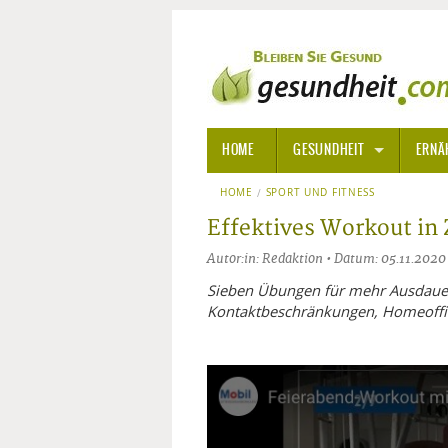
HOME
GESUNDHEIT
ERNÄ
HOME
SPORT UND FITNESS
ALLGEMEINE INFORMATIONE
Effektives Workout in
ALTERNATIVE HEILWEISEN
AROM
Autor:in: Redaktion • Datum: 05.11.2020
ALTERNATIVE MEDIZIN
BACH
Sieben Übungen für mehr Ausdauer,
Kontaktbeschränkungen, Homeoff
ARZNEI- UND HEILMITTEL
EDELS
GIFTSTOFFE
HOMÖ
KRANKHEITEN VON A-Z
KALIF
ANGS