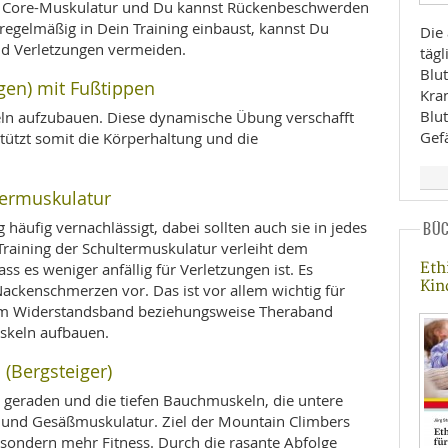
ine Core-Muskulatur und Du kannst Rückenbeschwerden
egelmäßig in Dein Training einbaust, kannst Du
Die 
d Verletzungen vermeiden.
täg
Blu
gen) mit Fußtippen
Kra
Blut
eln aufzubauen. Diese dynamische Übung verschafft
Gef
tützt somit die Körperhaltung und die
termuskulatur
häufig vernachlässigt, dabei sollten auch sie in jedes
BÜ
raining der Schultermuskulatur verleiht dem
Eth
ss es weniger anfällig für Verletzungen ist. Es
Kin
ackenschmerzen vor. Das ist vor allem wichtig für
inem Widerstandsband beziehungsweise Theraband
uskeln aufbauen.
(Bergsteiger)
e geraden und die tiefen Bauchmuskeln, die untere
 und Gesäßmuskulatur. Ziel der Mountain Climbers
 sondern mehr Fitness. Durch die rasante Abfolge