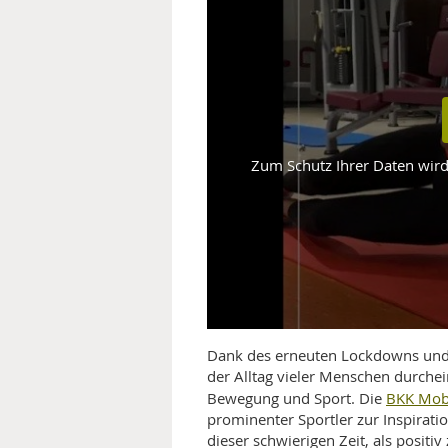
MEDIZINISCHE FACHBEGRIFF
NATU
MUND UND ZÄHNE
PRÄVENTION UND ALTER
Zum Schutz Ihrer Daten wird 
SYMPTOME UND DIAGNOSE
VITAMINE UND MINERALSTO
WISSENSCHAFT UND FORS
Dank des erneuten Lockdowns und
der Alltag vieler Menschen durchei
BKK Mobi
Bewegung und Sport. Die
prominenter Sportler zur Inspiratio
dieser schwierigen Zeit, als positiv 