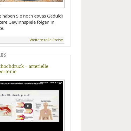
D
te haben Sie noch etwas Geduld!
tere Gewinnspiele folgen in
ze.
Weitere tolle Preise
EOS
thochdruck - arterielle
ertonie