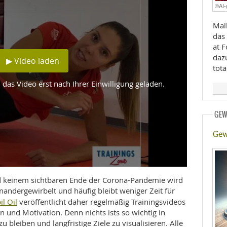
©AI-
E
RHEILKUNDE
Mallorca Kurz
das
at 
daz
▶ Video laden
tota
das Video erst nach Ihrer Einwilligung geladen.
FFE
GEW
CHUNG
Gew
 keinem sichtbaren Ende der Corona-Pandemie wird
nandergewirbelt und häufig bleibt weniger Zeit für
l Oil
veröffentlicht daher regelmäßig Trainingsvideos
n und Motivation. Denn nichts ists so wichtig in
zu bleiben und langfristige Ziele zu visualisieren. Alle