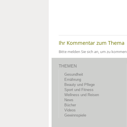
Ihr Kommentar zum Thema
Bitte melden Sie sich an, um zu komment
THEMEN
Gesundheit
Ernährung
Beauty und Pflege
Sport und Fitness
Wellness und Reisen
News
Bücher
Videos
Gewinnspiele