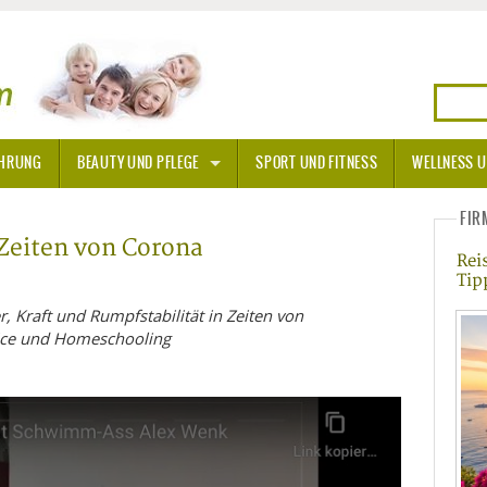
HRUNG
BEAUTY UND PFLEGE
SPORT UND FITNESS
WELLNESS U
N
SONNENSCHUTZ
FIR
 Zeiten von Corona
Rei
A THERAPIE
Tip
BLÜTEN
 Kraft und Rumpfstabilität in Zeiten von
ice und Homeschooling
TEINE - HEILSTEINE
OPATHIE
ORNISCHE BLÜTEN
T