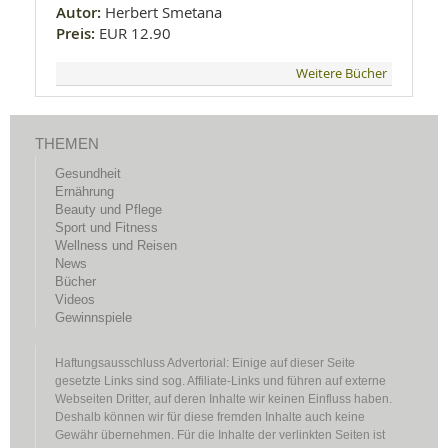
Autor:
Herbert Smetana
Preis:
EUR 12.90
Weitere Bücher
THEMEN
Gesundheit
Ernährung
Beauty und Pflege
Sport und Fitness
Wellness und Reisen
News
Bücher
Videos
Gewinnspiele
Haftungsausschluss Advertorial: Einige auf dieser Seite
gesetzte Links sind sog. Affiliate-Links und führen auf externe
Webseiten Dritter, auf deren Inhalte wir keinen Einfluss haben.
Deshalb können wir für diese fremden Inhalte auch keine
Gewähr übernehmen. Für die Inhalte der verlinkten Seiten ist