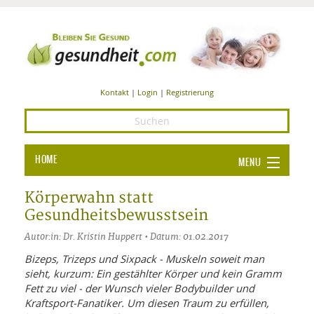
Kontakt
|
Login
|
Registrierung
HOME
MENU
Ba
GESUNDHEIT
Körperwahn statt
Gesundheitsbewusstsein
GE
ERNÄHRUNG
Autor:in: Dr. Kristin Huppert • Datum: 01.02.2017
ALL
IN
Ba
BEAUTY UND PFLEGE
Bizeps, Trizeps und Sixpack - Muskeln soweit man
sieht, kurzum: Ein gestählter Körper und kein Gramm
Ba
ALT
BE
SPORT UND FITNESS
HEI
UN
Fett zu viel - der Wunsch vieler Bodybuilder und
AL
PFL
Kraftsport-Fanatiker. Um diesen Traum zu erfüllen,
HE
ALT