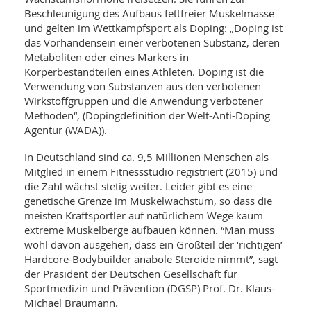
SY
Beschleunigung des Aufbaus fettfreier Muskelmasse
UN
LIF
DI
und gelten im Wettkampfsport als Doping: „Doping ist
MOB
das Vorhandensein einer verbotenen Substanz, deren
VIT
Metaboliten oder eines Markers in
UN
Körperbestandteilen eines Athleten. Doping ist die
MI
Verwendung von Substanzen aus den verbotenen
Wirkstoffgruppen und die Anwendung verbotener
WI
UN
Methoden“, (Dopingdefinition der Welt-Anti-Doping
FO
Agentur (WADA)).
In Deutschland sind ca. 9,5 Millionen Menschen als
Mitglied in einem Fitnessstudio registriert (2015) und
die Zahl wächst stetig weiter. Leider gibt es eine
genetische Grenze im Muskelwachstum, so dass die
meisten Kraftsportler auf natürlichem Wege kaum
extreme Muskelberge aufbauen können. “Man muss
wohl davon ausgehen, dass ein Großteil der ‘richtigen’
Hardcore-Bodybuilder anabole Steroide nimmt”, sagt
der Präsident der Deutschen Gesellschaft für
Sportmedizin und Prävention (DGSP) Prof. Dr. Klaus-
Michael Braumann.