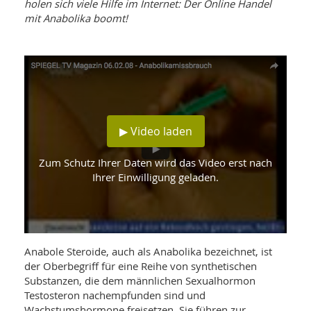
WELLNESS UND REISEN
holen sich viele Hilfe im Internet: Der Online Handel
SO
MED
mit Anabolika boomt!
AR
Ba
NEWS
TH
ARZ
UN
NE
BA
HEI
BÜCHER
GE
EDE
GIF
-
MED
HEI
Ba
KR
UN
VO
PH
▶ Video laden
HO
KR
A-
VO
Z
ER
KA
A-
Zum Schutz Ihrer Daten wird das Video erst nach
BL
Z
MED
Ihrer Einwilligung geladen.
BE
FAC
UN
NA
AN
PFL
MU
UN
SP
ZÄ
UN
Anabole Steroide, auch als Anabolika bezeichnet, ist
FIT
PR
der Oberbegriff für eine Reihe von synthetischen
UN
WE
Substanzen, die dem männlichen Sexualhormon
ALT
UN
Testosteron nachempfunden sind und
REI
Wachstumshormone freisetzen. Sie führen zur