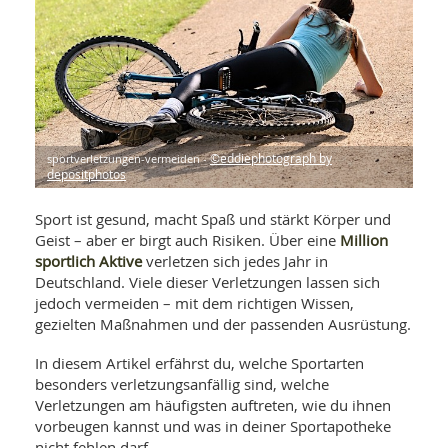
WELLNESS UND REISEN
SO
MED
AR
Ba
NEWS
TH
ARZ
UN
NE
BA
HEI
BÜCHER
GE
EDE
GIF
-
MED
HEI
sportverletzungen-vermeiden -
©eddiephotograph by
Ba
KR
UN
depositphotos
VO
PH
HO
KR
A-
VO
Z
Sport ist gesund, macht Spaß und stärkt Körper und
ER
KA
A-
Million
Geist – aber er birgt auch Risiken. Über eine
BL
Z
MED
BE
sportlich Aktive
verletzen sich jedes Jahr in
FAC
UN
Deutschland. Viele dieser Verletzungen lassen sich
NA
AN
PFL
jedoch vermeiden – mit dem richtigen Wissen,
MU
UN
gezielten Maßnahmen und der passenden Ausrüstung.
SP
ZÄ
UN
In diesem Artikel erfährst du, welche Sportarten
FIT
PR
besonders verletzungsanfällig sind, welche
UN
WE
Verletzungen am häufigsten auftreten, wie du ihnen
ALT
UN
vorbeugen kannst und was in deiner Sportapotheke
REI
nicht fehlen darf.