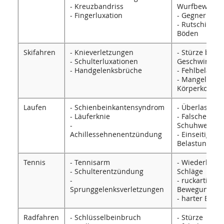
- Kreuzbandriss
Wurfbewegu
- Fingerluxation
- Gegnerkonta
- Rutschige
Böden
Skifahren
- Knieverletzungen
- Stürze bei 
- Schulterluxationen
Geschwindigk
- Handgelenksbrüche
- Fehlbelastu
- Mangelnde
Körperkontrol
Laufen
- Schienbeinkantensyndrom
- Überlastung
- Läuferknie
- Falsches
-
Schuhwerk
Achillessehnenentzündung
- Einseitige
Belastung
Tennis
- Tennisarm
- Wiederholte
- Schulterentzündung
Schläge
-
- ruckartige
Sprunggelenksverletzungen
Bewegungen
- harter Bode
Radfahren
- Schlüsselbeinbruch
- Stürze