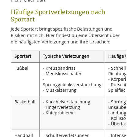
SY
UN
LIF
Häufige Sportverletzungen nach
DI
MOB
Sportart
VIT
UN
Jede Sportart bringt spezifische Belastungen und
MI
Risiken mit sich. Hier findest du eine Übersicht über
die häufigsten Verletzungen und ihre Ursachen:
WI
UN
FO
Sportart
Typische Verletzungen
Häufige Ursa
Fußball
- Kreuzbandriss
- Schnelle
- Meniskusschaden
Richtungswec
-
- Körperkonta
Sprunggelenksverstauchung
- Rutschige
- Muskelzerrung
Spielfläche
Basketball
- Knöchelverstauchung
- Sprünge mit
- Fingerverletzung
unsauberer
- Knieprobleme
Landung
- Kollisionen
- Überlastung
Handball
- Schulterverletzungen
- Intensive