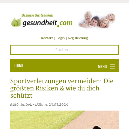
Kontakt
|
Login
|
Registrierung
HOME
MENU
Ba
GESUNDHEIT
Sportverletzungen vermeiden: Die
größten Risiken & wie du dich
GE
ERNÄHRUNG
schützt
ALL
IN
Ba
BEAUTY UND PFLEGE
Autor:in: SvL • Datum: 23.03.2025
Ba
ALT
BE
SPORT UND FITNESS
HEI
UN
AL
PFL
HE
ALT