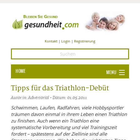
Kontakt
|
Login
|
Registrierung
HOME
MENU
Ba
GESUNDHEIT
Tipps für das Triathlon-Debüt
GE
Autor:in: Advertorial • Datum: 01.05.2011
ERNÄHRUNG
ALL
Schwimmen, Laufen, Radfahren, viele Hobbysportler
IN
Ba
BEAUTY UND PFLEGE
träumen davon einmal in ihrem Leben einen Triathlon
zu finishen. Auch wenn ein Triathlon eine
Ba
ALT
BE
SPORT UND FITNESS
systematische Vorbereitung und viel Trainingszeit
HEI
UN
AL
fordert – spätestens auf der Ziellinie sind alle
PFL
HE
ALT