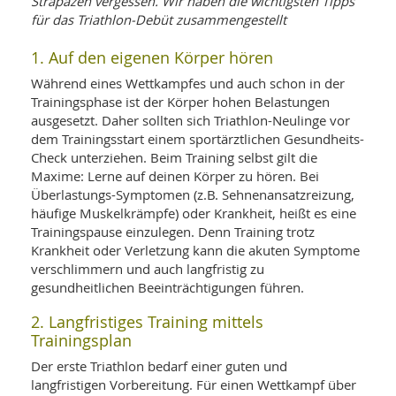
Strapazen vergessen. Wir haben die wichtigsten Tipps
WELLNESS UND REISEN
SO
MED
für das Triathlon-Debüt zusammengestellt
AR
Ba
NEWS
TH
ARZ
1. Auf den eigenen Körper hören
UN
NE
BA
HEI
BÜCHER
Während eines Wettkampfes und auch schon in der
GE
Trainingsphase ist der Körper hohen Belastungen
EDE
GIF
ausgesetzt. Daher sollten sich Triathlon-Neulinge vor
-
MED
dem Trainingsstart einem sportärztlichen Gesundheits-
HEI
Ba
KR
UN
Check unterziehen. Beim Training selbst gilt die
VO
PH
HO
KR
A-
Maxime: Lerne auf deinen Körper zu hören. Bei
VO
Z
ER
Überlastungs-Symptomen (z.B. Sehnenansatzreizung,
KA
A-
häufige Muskelkrämpfe) oder Krankheit, heißt es eine
BL
Z
MED
BE
Trainingspause einzulegen. Denn Training trotz
FAC
UN
Krankheit oder Verletzung kann die akuten Symptome
NA
AN
PFL
verschlimmern und auch langfristig zu
MU
UN
gesundheitlichen Beeinträchtigungen führen.
SP
ZÄ
UN
2. Langfristiges Training mittels
FIT
PR
Trainingsplan
UN
WE
ALT
Der erste Triathlon bedarf einer guten und
UN
langfristigen Vorbereitung. Für einen Wettkampf über
REI