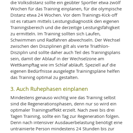
SY
die Volksdistanz sollte ein geübter Sportler etwa zwölf
UN
LIF
Wochen für das Training einplanen, für die olympische
DI
Distanz etwa 24 Wochen. Vor dem Trainings-Kick-off
MOB
ist es ratsam mittels Leistungsdiagnostik den eigenen
VIT
UN
Trainingsbereich und die derzeitige Leistungsfähigkeit
MI
zu ermitteln. Im Training sollten sich Laufen,
Schwimmen und Radfahren abwechseln. Der Wechsel
WI
zwischen den Disziplinen gilt als vierte Triathlon-
UN
Disziplin und sollte daher auch Teil des Trainingsplans
FO
sein, damit der Ablauf in der Wechselzone am
Wettkampftag wie im Schlaf abläuft. Speziell auf die
eigenen Bedürfnisse ausgelegte Trainingspläne helfen
das Training optimal zu gestalten.
3. Auch Ruhephasen einplanen
Mindestens genauso wichtig wie das Training selbst
sind die Regenerationsphasen, denn nur so wird ein
optimaler Trainingseffekt erzielt. Nach zwei bis drei
Tagen Training, sollte ein Tag zur Regeneration folgen.
Denn nach intensiver Ausdauerbelastung benötigt eine
untrainierte Person mindestens 24 Stunden bis zur