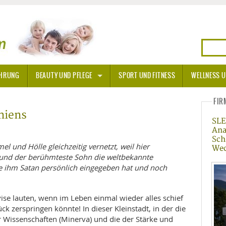
HRUNG
BEAUTY UND PFLEGE
SPORT UND FITNESS
WELLNESS U
N
SONNENSCHUTZ
FIR
eniens
SLE
A THERAPIE
Ana
Sch
BLÜTEN
el und Hölle gleichzeitig vernetzt, weil hier
Wec
 und der berühmteste Sohn die weltbekannte
ie ihm Satan persönlich eingegeben hat und noch
TEINE - HEILSTEINE
OPATHIE
ise lauten, wenn im Leben einmal wieder alles schief
k zerspringen könnte! In dieser Kleinstadt, in der die
ORNISCHE BLÜTEN
T
r Wissenschaften (Minerva) und die der Stärke und