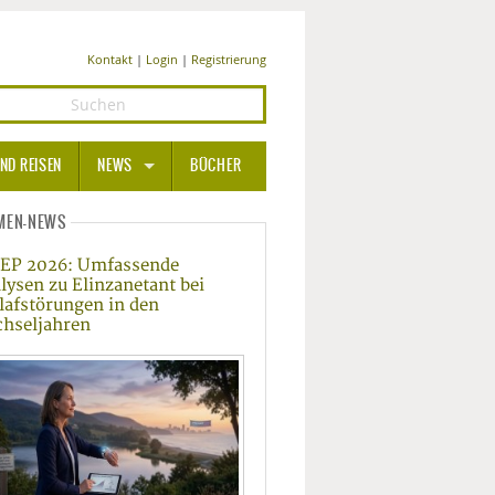
Kontakt
|
Login
|
Registrierung
ND REISEN
NEWS
BÜCHER
GESUNDHEIT
MEN-NEWS
EP 2026: Umfassende
MEDIZIN UND PHARMA
lysen zu Elinzanetant bei
lafstörungen in den
ERNÄHRUNG
hseljahren
BEAUTY UND PFLEGE
SPORT UND FITNESS
WELLNESS UND REISEN