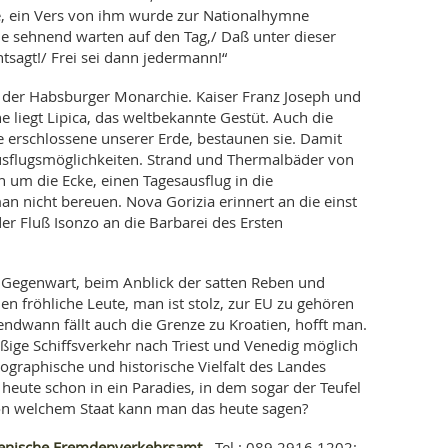
te, ein Vers von ihm wurde zur Nationalhymne
Die sehnend warten auf den Tag,/ Daß unter dieser
tsagt!/ Frei sei dann jedermann!“
eil der Habsburger Monarchie. Kaiser Franz Joseph und
he liegt Lipica, das weltbekannte Gestüt. Auch die
e erschlossene unserer Erde, bestaunen sie. Damit
Ausflugsmöglichkeiten. Strand und Thermalbäder von
 um die Ecke, einen Tagesausflug in die
n nicht bereuen. Nova Gorizia erinnert an die einst
der Fluß Isonzo an die Barbarei des Ersten
r Gegenwart, beim Anblick der satten Reben und
en fröhliche Leute, man ist stolz, zur EU zu gehören
ndwann fällt auch die Grenze zu Kroatien, hofft man.
ige Schiffsverkehr nach Triest und Venedig möglich
eographische und historische Vielfalt des Landes
eute schon in ein Paradies, in dem sogar der Teufel
 Von welchem Staat kann man das heute sagen?
enische Fremdenverkehrsamt
- Tel.: 089 2916 1202;