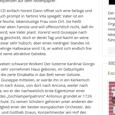
 Sequenzen auf dem Notenpapier.
CD einfach hören! Dann öffnet sich eine farbige und
Der 
ch prompt in Tartinis Vita spiegelt: Vater ist ein
eine
e fesche, lebenslustige Frau vom Ort. Sie heißt
Org
r alten Familie und will offensichtlich nicht, daß ihr
inne
rd, wie Vater plant. Vorerst wird Giuseppe nach
leb
g geschickt, doch er denkt Tag und Nacht an seine
füh
 zwar sehr hübsch, aber eines niedrigen Standes ist.
ehrige Halbwaise wird 18, er wähnt sich endlich frei
t seine attraktive Geliebte.
BÜ
weben schwarze Wolken! Der lüsterne Kardinal Giorgo
m sehr vornehmen Haus geboren, im Geburtsjahr
En
 die zarte Elisabetta in das Bett seiner Gelüste.
 Giuseppe mitteilen, er werde ihn in ein Kerkerloch
fhin nach Assisi, von dort nach Ancona, weiter nach
, wo er der nachweislich erste Eigentümer einer
e des „Gschlamperlpatrons“ Antonius gründet er 1726
hule. Zu seinen Schülern gehören unter anderen der
glied einer der besten europäischen Orchester, des
, und Gottlieb Graun, Konzertmeister am Hof des