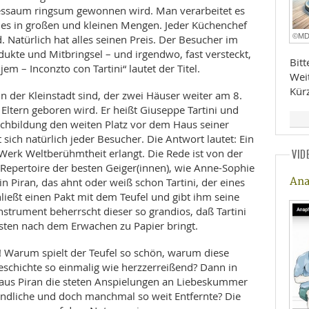
essaum ringsum gewonnen wird. Man verarbeitet es
t es in großen und kleinen Mengen. Jeder Küchenchef
©M
. Natürlich hat alles seinen Preis. Der Besucher im
ukte und Mitbringsel – und irgendwo, fast versteckt,
Bit
ijem – Inconzto con Tartini“ lautet der Titel.
Wei
Kür
der Kleinstadt sind, der zwei Häuser weiter am 8.
ltern geboren wird. Er heißt Giuseppe Tartini und
chbildung den weiten Platz vor dem Haus seiner
 sich natürlich jeder Besucher. Die Antwort lautet: Ein
Werk Weltberühmtheit erlangt. Die Rede ist von der
VID
 Repertoire der besten Geiger(innen), wie Anne-Sophie
Ana
n Piran, das ahnt oder weiß schon Tartini, der eines
ließt einen Pakt mit dem Teufel und gibt ihm seine
nstrument beherrscht dieser so grandios, daß Tartini
sten nach dem Erwachen zu Papier bringt.
! Warum spielt der Teufel so schön, warum diese
schichte so einmalig wie herzzerreißend? Dann in
aus Piran die steten Anspielungen an Liebeskummer
tändliche und doch manchmal so weit Entfernte? Die