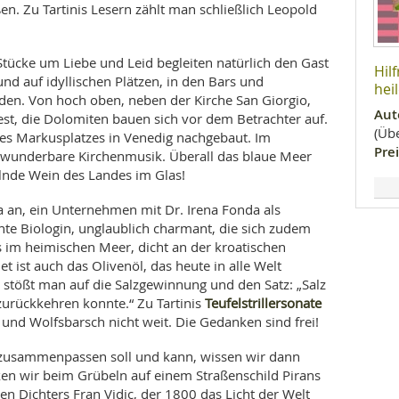
n. Zu Tartinis Lesern zählt man schließlich Leopold
Stücke um Liebe und Leid begleiten natürlich den Gast
Hil
nd auf idyllischen Plätzen, in den Bars und
hei
äden. Von hoch oben, neben der Kirche San Giorgio,
Aut
st, die Dolomiten bauen sich vor dem Betrachter auf.
(Übe
es Markusplatzes in Venedig nachgebaut. Im
Prei
 wunderbare Kirchenmusik. Überall das blaue Meer
lnde Wein des Landes im Glas!
a an, ein Unternehmen mit Dr. Irena Fonda als
rnte Biologin, unglaublich charmant, die sich zudem
 im heimischen Meer, dicht an der kroatischen
et ist auch das Olivenöl, das heute in alle Welt
 stößt man auf die Salzgewinnung und den Satz: „Salz
Teufelstrillersonate
zurückkehren konnte.“ Zu Tartinis
und Wolfsbarsch nicht weit. Die Gedanken sind frei!
ch zusammenpassen soll und kann, wissen wir dann
ken wir beim Grübeln auf einem Straßenschild Pirans
 Dichters Fran Vidic, der 1800 das Licht der Welt