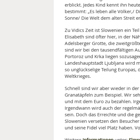
erblickt. Jedes Kind kennt ihn heu
bestimmt: „Es leben alle Völker,/ 
Sonne/ Die Welt dem alten Streit en
Zu Vidics Zeit ist Slowenien ein T
Elisabeth sind öfter hier, in der Nä
Adelsberger Grotte, die zweitgrößt
sind wir bei den tausendfältigen 
Portoroz und Krka liegen sozusagen
Landeshauptstadt Ljubljana wird ma
so unglückselige Teilung Europas, 
Weltkrieges.
Schnell sind wir aber wieder in de
Granatäpfeln zum Beispiel. Wir seh
und mit dem Euro zu bezahlen. Irge
Irgendwann wird auch der regelmäß
sein. Doch das Erreichte und die g
Slowenien versetzen den Besucher h
und seine Fidel viel Platz haben.
Informationen
Slow
Weitere
unter: