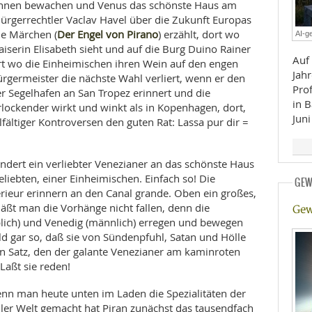
brunnen bewachen und Venus das schönste Haus am
Bürgerrechtler Vaclav Havel über die Zukunft Europas
E
RHEILKUNDE
Der Engel von Pirano
ne Märchen (
) erzählt, dort wo
AI-ge
serin Elisabeth sieht und auf die Burg Duino Rainer
Auf
ort wo die Einheimischen ihren Wein auf den engen
Jah
rgermeister die nächste Wahl verliert, wenn er den
Prof
r Segelhafen an San Tropez erinnert und die
in B
ockender wirkt und winkt als in Kopenhagen, dort,
Juni
lfältiger Kontroversen den guten Rat: Lassa pur dir =
FFE
ndert ein verliebter Venezianer an das schönste Haus
eliebten, einer Einheimischen. Einfach so! Die
GEW
CHUNG
rieur erinnern an den Canal grande. Oben ein großes,
läßt man die Vorhänge nicht fallen, denn die
Gew
lich) und Venedig (männlich) erregen und bewegen
ld gar so, daß sie von Sündenpfuhl, Satan und Hölle
n Satz, den der galante Venezianer am kaminroten
Laßt sie reden!
enn man heute unten im Laden die Spezialitäten der
er Welt gemacht hat Piran zunächst das tausendfach