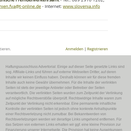
nien.fva@t-online.de
www.slovenia.info
- Internet:
ieren.
Anmelden
|
Registrieren
Haftungsausschluss Advertorial: Einige auf dieser Seite gesetzte Links sind
sog. Affiliate-Links und führen auf externe Webseiten Dritter, auf deren
Inhalte wir keinen Einfluss haben. Deshalb können wir für diese fremden
Inhalte auch keine Gewähr übernehmen. Für die Inhalte der verlinkten
Seiten ist stets der jeweilige Anbieter oder Betreiber der Seiten
verantwortlich. Die verlinkten Seiten wurden zum Zeitpunkt der Verlinkung
auf mögliche Rechtsverstöße überprüft. Rechtswidrige Inhalte waren zum
Zeitpunkt der Verlinkung nicht erkennbar. Eine permanente inhaltliche
Kontrolle der verlinkten Seiten ist jedoch ohne konkrete Anhaltspunkte
einer Rechtsverletzung nicht zumutbar. Bei Bekanntwerden von
Rechtsverletzungen werden wir derartige Links umgehend entfernen. Für
das Setzen von externen Links erhalten wir ggf. eine kleine Provision zur
Finanzierung unserer Internetseite. Die Provision hat keine Auswirkungen