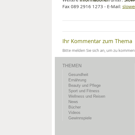
slowe
Fax 089 2916 1273 - E-Mail:
Ihr Kommentar zum Thema
Bitte melden Sie sich an, um zu komment
THEMEN
Gesundheit
Ernährung
Beauty und Pflege
Sport und Fitness
Wellness und Reisen
News
Bücher
Videos
Gewinnspiele