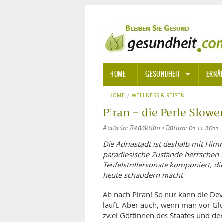
HOME
GESUNDHEIT
ERNÄ
HOME
WELLNESS & REISEN
ALLGEMEINE INFORMATIONE
Piran – die Perle Slow
ALTERNATIVE HEILWEISEN
AROM
Autor:in: Redaktion • Datum: 01.11.2011
ALTERNATIVE MEDIZIN
BACH
Die Adriastadt ist deshalb mit Himm
paradiesische Zustände herrschen
Teufelstrillersonate komponiert, d
ARZNEI- UND HEILMITTEL
EDELS
heute schaudern macht
GIFTSTOFFE
HOMÖ
Ab nach Piran! So nur kann die Dev
läuft. Aber auch, wenn man vor Glüc
KRANKHEITEN VON A-Z
KALIF
ANGS
zwei Göttinnen des Staates und de