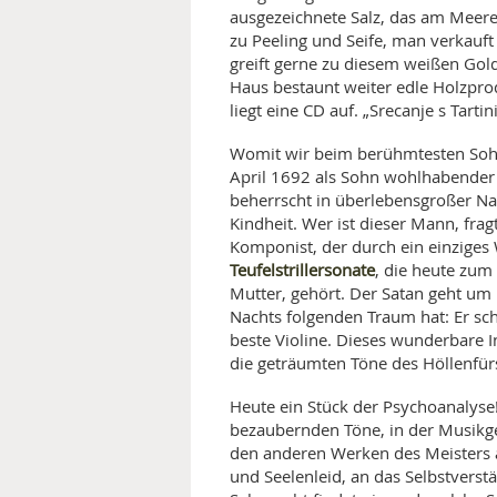
ausgezeichnete Salz, das am Meer
zu Peeling und Seife, man verkauf
greift gerne zu diesem weißen Gold
Haus bestaunt weiter edle Holzprod
liegt eine CD auf. „Srecanje s Tartin
Womit wir beim berühmtesten Sohn 
April 1692 als Sohn wohlhabender E
beherrscht in überlebensgroßer Na
Kindheit. Wer ist dieser Mann, fragt
Komponist, der durch ein einziges 
Teufelstrillersonate
, die heute zum
Mutter, gehört. Der Satan geht um i
Nachts folgenden Traum hat: Er sch
beste Violine. Dieses wunderbare I
die geträumten Töne des Höllenfür
Heute ein Stück der Psychoanalyse
bezaubernden Töne, in der Musikge
den anderen Werken des Meisters 
und Seelenleid, an das Selbstvers