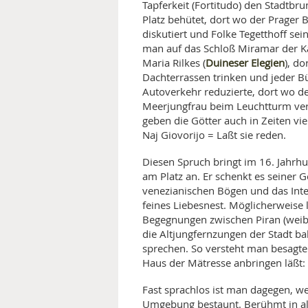
Tapferkeit (Fortitudo) den Stadt
Platz behütet, dort wo der Prager 
MEDIZINISCHE FACHBEGRIFF
NATU
diskutiert und Folke Tegetthoff sei
man auf das Schloß Miramar der Kai
MUND UND ZÄHNE
Duineser Elegien
Maria Rilkes (
), d
Dachterrassen trinken und jeder Bü
PRÄVENTION UND ALTER
Autoverkehr reduzierte, dort wo de
Meerjungfrau beim Leuchtturm verl
SYMPTOME UND DIAGNOSE
geben die Götter auch in Zeiten vie
Naj Giovorijo = Laßt sie reden.
VITAMINE UND MINERALSTO
Diesen Spruch bringt im 16. Jahrhu
am Platz an. Er schenkt es seiner G
WISSENSCHAFT UND FORS
venezianischen Bögen und das Inte
feines Liebesnest. Möglicherweise 
Begegnungen zwischen Piran (weib
die Altjungfernzungen der Stadt ba
sprechen. So versteht man besagte
Haus der Mätresse anbringen läßt: 
Fast sprachlos ist man dagegen, w
Umgebung bestaunt. Berühmt in all