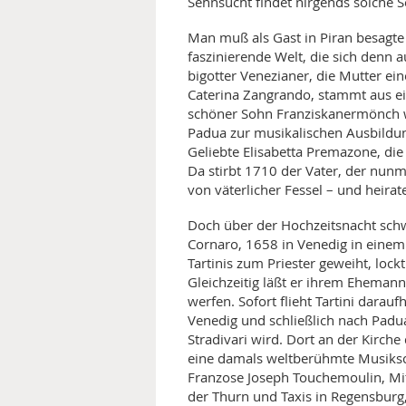
Sehnsucht findet nirgends solche
Man muß als Gast in Piran besagte 
faszinierende Welt, die sich denn au
bigotter Venezianer, die Mutter ein
Caterina Zangrando, stammt aus eine
schöner Sohn Franziskanermönch wi
Padua zur musikalischen Ausbildun
Geliebte Elisabetta Premazone, die
Da stirbt 1710 der Vater, der nunm
von väterlicher Fessel – und heirate
Doch über der Hochzeitsnacht sch
Cornaro, 1658 in Venedig in eine
Tartinis zum Priester geweiht, lockt
Gleichzeitig läßt er ihrem Ehemann
werfen. Sofort flieht Tartini darau
Venedig und schließlich nach Padua
Stradivari wird. Dort an der Kirch
eine damals weltberühmte Musiksc
Franzose Joseph Touchemoulin, Mit
der Thurn und Taxis in Regensburg