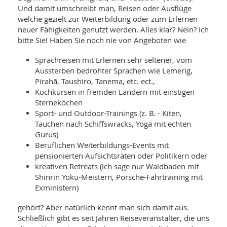
SY
Und damit umschreibt man, Reisen oder Ausflüge
UN
LIF
welche gezielt zur Weiterbildung oder zum Erlernen
DI
neuer Fähigkeiten genutzt werden. Alles klar? Nein? Ich
MOB
VIT
bitte Sie! Haben Sie noch nie von Angeboten wie
UN
MI
Sprachreisen mit Erlernen sehr seltener, vom
Aussterben bedrohter Sprachen wie Lemerig,
WI
Pirahã, Taushiro, Tanema, etc. ect.,
UN
Kochkursen in fremden Ländern mit einstigen
FO
Sterneköchen
Sport- und Outdoor-Trainings (z. B. - Kiten,
Tauchen nach Schiffswracks, Yoga mit echten
Gurus)
Beruflichen Weiterbildungs-Events mit
pensionierten Aufsichtsräten oder Politikern oder
kreativen Retreats (ich sage nur Waldbaden mit
Shinrin Yoku-Meistern, Porsche-Fahrtraining mit
Exministern)
gehört? Aber natürlich kennt man sich damit aus.
Schließlich gibt es seit Jahren Reiseveranstalter, die uns