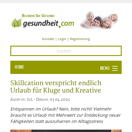
Kontakt
|
Login
|
Registrierung
HOME
MENU
Ba
GESUNDHEIT
Skillcation verspricht endlich
Urlaub für Kluge und Kreative
GE
ERNÄHRUNG
Autor:in: SvL • Datum: 03.04.2025
ALL
IN
Ba
BEAUTY UND PFLEGE
Entspannen im Urlaub? Nein, bitte nicht! Vielmehr
braucht es Urlaub mit Mehrwert zur Entdeckung neuer
Ba
ALT
BE
SPORT UND FITNESS
HEI
UN
Fähigkeiten statt auszuharren im Alltagsstress
AL
PFL
HE
ALT