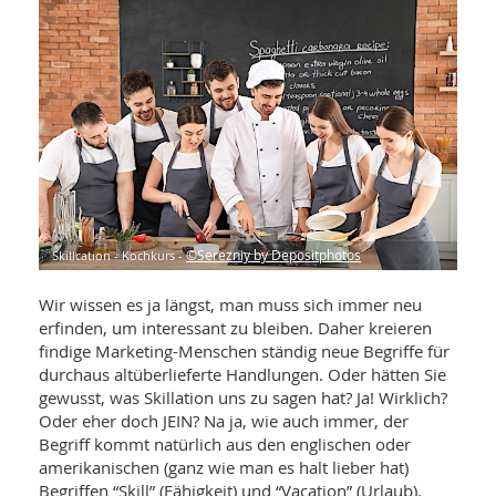
WELLNESS UND REISEN
SO
MED
AR
Ba
NEWS
TH
ARZ
UN
NE
BA
HEI
BÜCHER
GE
EDE
GIF
-
MED
HEI
Ba
KR
UN
VO
PH
HO
KR
A-
VO
Z
ER
KA
Skillcation - Kochkurs -
©Serezniy by Depositphotos
A-
BL
Z
MED
BE
FAC
UN
Wir wissen es ja längst, man muss sich immer neu
NA
AN
PFL
erfinden, um interessant zu bleiben. Daher kreieren
MU
findige Marketing-Menschen ständig neue Begriffe für
UN
SP
durchaus altüberlieferte Handlungen. Oder hätten Sie
ZÄ
UN
gewusst, was Skillation uns zu sagen hat? Ja! Wirklich?
FIT
PR
Oder eher doch JEIN? Na ja, wie auch immer, der
UN
WE
Begriff kommt natürlich aus den englischen oder
ALT
UN
amerikanischen (ganz wie man es halt lieber hat)
REI
Begriffen “Skill” (Fähigkeit) und “Vacation” (Urlaub).