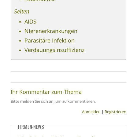
SY
UN
LIF
Selten
DI
MOB
AIDS
VIT
UN
Nierenerkrankungen
MI
Parasitäre Infektion
WI
Verdauungsinsuffizienz
UN
FO
Ihr Kommentar zum Thema
Bitte melden Sie sich an, um zu kommentieren.
Anmelden
|
Registrieren
FIRMEN-NEWS