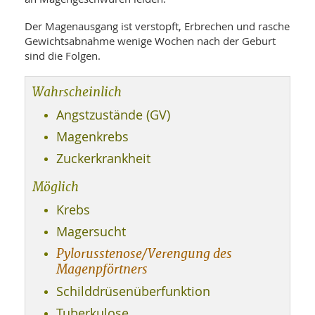
WELLNESS UND REISEN
SO
MED
AR
Der Magenausgang ist verstopft, Erbrechen und rasche
Ba
NEWS
TH
ARZ
Gewichtsabnahme wenige Wochen nach der Geburt
UN
NE
sind die Folgen.
BA
HEI
BÜCHER
GE
EDE
GIF
Wahrscheinlich
-
MED
HEI
Ba
Angstzustände (GV)
KR
UN
VO
PH
Magenkrebs
HO
KR
A-
VO
Z
ER
Zuckerkrankheit
KA
A-
BL
Z
MED
BE
Möglich
FAC
UN
NA
AN
PFL
Krebs
MU
UN
Magersucht
SP
ZÄ
UN
Pylorusstenose/Verengung des
FIT
PR
Magenpförtners
UN
WE
Schilddrüsenüberfunktion
ALT
UN
REI
Tuberkulose