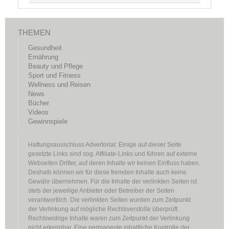
THEMEN
Gesundheit
Ernährung
Beauty und Pflege
Sport und Fitness
Wellness und Reisen
News
Bücher
Videos
Gewinnspiele
Haftungsausschluss Advertorial: Einige auf dieser Seite
gesetzte Links sind sog. Affiliate-Links und führen auf externe
Webseiten Dritter, auf deren Inhalte wir keinen Einfluss haben.
Deshalb können wir für diese fremden Inhalte auch keine
Gewähr übernehmen. Für die Inhalte der verlinkten Seiten ist
stets der jeweilige Anbieter oder Betreiber der Seiten
verantwortlich. Die verlinkten Seiten wurden zum Zeitpunkt
der Verlinkung auf mögliche Rechtsverstöße überprüft.
Rechtswidrige Inhalte waren zum Zeitpunkt der Verlinkung
nicht erkennbar. Eine permanente inhaltliche Kontrolle der