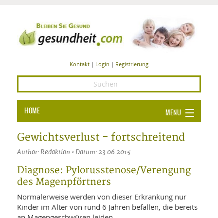
Kontakt
|
Login
|
Registrierung
HOME
MENU
Ba
GESUNDHEIT
Gewichtsverlust - fortschreitend
GE
Author: Redaktion • Datum: 23.06.2015
ERNÄHRUNG
ALL
Diagnose: Pylorusstenose/Verengung
IN
Ba
BEAUTY UND PFLEGE
des Magenpförtners
Ba
ALT
BE
Normalerweise werden von dieser Erkrankung nur
SPORT UND FITNESS
HEI
UN
Kinder im Alter von rund 6 Jahren befallen, die bereits
AL
PFL
an Magengeschwüren leiden.
HE
ALT