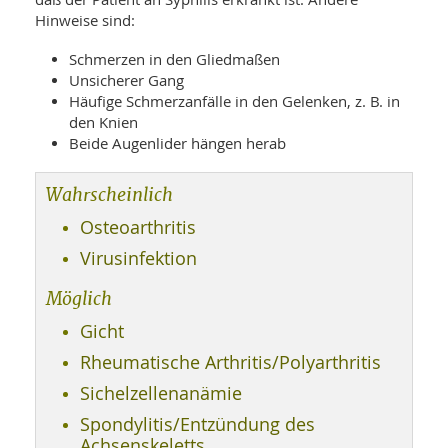
WELLNESS UND REISEN
SO
MED
Hinweise sind:
AR
Ba
NEWS
TH
ARZ
Schmerzen in den Gliedmaßen
UN
NE
Unsicherer Gang
BA
HEI
BÜCHER
Häufige Schmerzanfälle in den Gelenken, z. B. in
GE
den Knien
EDE
GIF
-
Beide Augenlider hängen herab
MED
HEI
Ba
KR
UN
VO
PH
Wahrscheinlich
HO
KR
A-
VO
Z
ER
Osteoarthritis
KA
A-
BL
Z
MED
BE
Virusinfektion
FAC
UN
NA
AN
PFL
Möglich
MU
UN
SP
Gicht
ZÄ
UN
Rheumatische Arthritis/Polyarthritis
FIT
PR
Sichelzellenanämie
UN
WE
ALT
UN
Spondylitis/Entzündung des
REI
Achsenskeletts