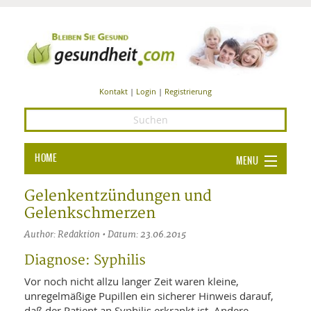
Kontakt
|
Login
|
Registrierung
HOME
MENU
Ba
GESUNDHEIT
Gelenkentzündungen und
Gelenkschmerzen
GE
ERNÄHRUNG
Author: Redaktion • Datum: 23.06.2015
ALL
IN
Ba
BEAUTY UND PFLEGE
Diagnose: Syphilis
Ba
ALT
BE
Vor noch nicht allzu langer Zeit waren kleine,
SPORT UND FITNESS
HEI
UN
unregelmäßige Pupillen ein sicherer Hinweis darauf,
AL
PFL
HE
daß der Patient an Syphilis erkrankt ist. Andere
ALT