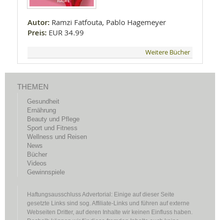
Autor:
Ramzi Fatfouta, Pablo Hagemeyer
Preis:
EUR 34.99
Weitere Bücher
THEMEN
Gesundheit
Ernährung
Beauty und Pflege
Sport und Fitness
Wellness und Reisen
News
Bücher
Videos
Gewinnspiele
Haftungsausschluss Advertorial: Einige auf dieser Seite
gesetzte Links sind sog. Affiliate-Links und führen auf externe
Webseiten Dritter, auf deren Inhalte wir keinen Einfluss haben.