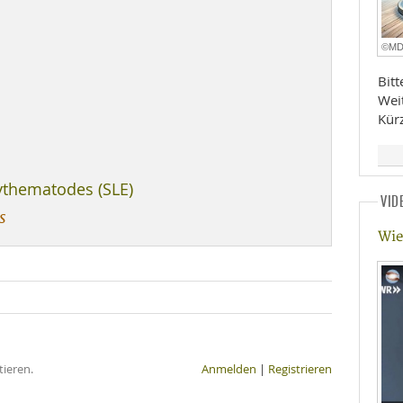
©M
Bit
Wei
Kür
ythematodes (SLE)
VID
s
Wie
ieren.
Anmelden
|
Registrieren