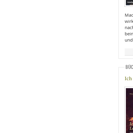
Mac
wir
nac
bei
und
BÜ
Ich