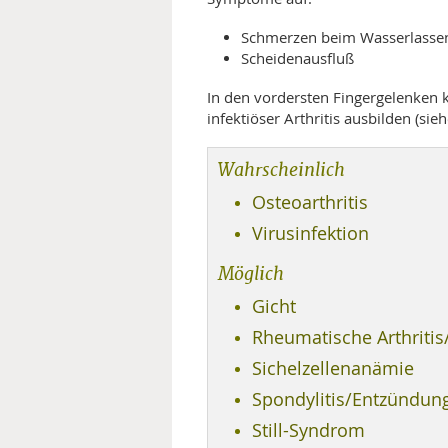
MEDIZINISCHE FACHBEGRIFF
NATU
Schmerzen beim Wasserlasse
Scheidenausfluß
MUND UND ZÄHNE
In den vordersten Fingergelenken 
infektiöser Arthritis ausbilden (sieh
PRÄVENTION UND ALTER
Wahrscheinlich
SYMPTOME UND DIAGNOSE
Osteoarthritis
VITAMINE UND MINERALSTO
Virusinfektion
WISSENSCHAFT UND FORS
Möglich
Gicht
Rheumatische Arthritis/
Sichelzellenanämie
Spondylitis/Entzündung
Still-Syndrom