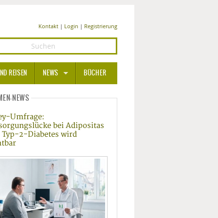
Kontakt
|
Login
|
Registrierung
ND REISEN
NEWS
BÜCHER
GESUNDHEIT
MEN-NEWS
ey-Umfrage:
MEDIZIN UND PHARMA
sorgungslücke bei Adipositas
 Typ-2-Diabetes wird
ERNÄHRUNG
htbar
BEAUTY UND PFLEGE
SPORT UND FITNESS
WELLNESS UND REISEN