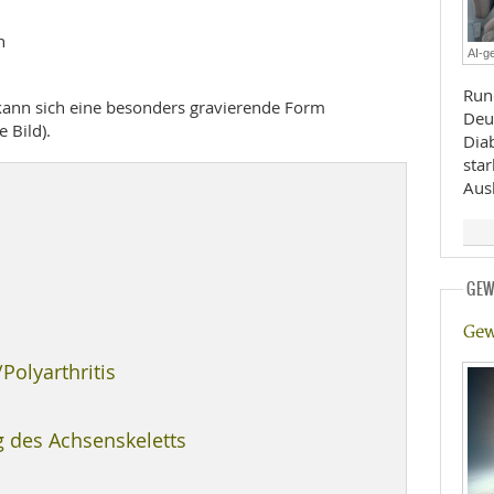
E
RHEILKUNDE
n
AI-ge
Run
kann sich eine besonders gravierende Form
Deu
e Bild).
Diab
sta
Ausl
FFE
GEW
CHUNG
Gew
Polyarthritis
 des Achsenskeletts