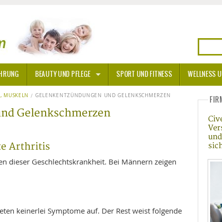
HRUNG
BEAUTY UND PFLEGE
SPORT UND FITNESS
WELLNESS U
N
, MUSKELN
GELENKENTZÜNDUNGEN UND GELENKSCHMERZEN
SONNENSCHUTZ
FIR
und Gelenkschmerzen
Civ
A THERAPIE
Ver
und
BLÜTEN
e Arthritis
sic
en dieser Geschlechtskrankheit. Bei Männern zeigen
TEINE - HEILSTEINE
OPATHIE
reten keinerlei Symptome auf. Der Rest weist folgende
ORNISCHE BLÜTEN
T