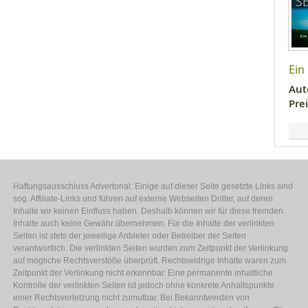
Ein
Aut
Prei
Haftungsausschluss Advertorial: Einige auf dieser Seite gesetzte Links sind
sog. Affiliate-Links und führen auf externe Webseiten Dritter, auf deren
Inhalte wir keinen Einfluss haben. Deshalb können wir für diese fremden
Inhalte auch keine Gewähr übernehmen. Für die Inhalte der verlinkten
Seiten ist stets der jeweilige Anbieter oder Betreiber der Seiten
verantwortlich. Die verlinkten Seiten wurden zum Zeitpunkt der Verlinkung
auf mögliche Rechtsverstöße überprüft. Rechtswidrige Inhalte waren zum
Zeitpunkt der Verlinkung nicht erkennbar. Eine permanente inhaltliche
Kontrolle der verlinkten Seiten ist jedoch ohne konkrete Anhaltspunkte
einer Rechtsverletzung nicht zumutbar. Bei Bekanntwerden von