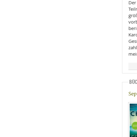
Der
Tei
größ
vorb
beri
Kar
Ges
zahl
mei
BÜ
Sep