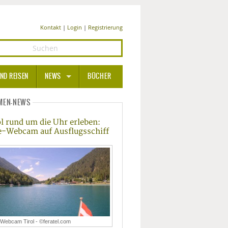
Kontakt
|
Login
|
Registrierung
ND REISEN
NEWS
BÜCHER
GESUNDHEIT
MEN-NEWS
ol rund um die Uhr erleben:
MEDIZIN UND PHARMA
e-Webcam auf Ausflugsschiff
ERNÄHRUNG
BEAUTY UND PFLEGE
SPORT UND FITNESS
WELLNESS UND REISEN
-Webcam Tirol - ©feratel.com