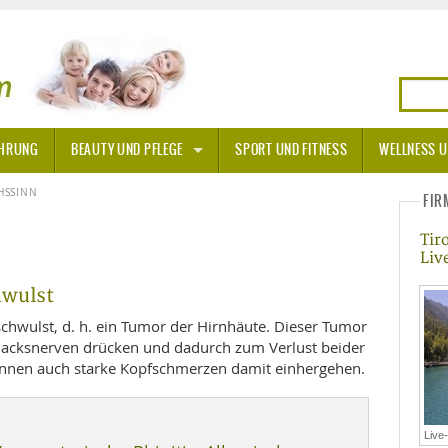
HRUNG
BEAUTY UND PFLEGE
SPORT UND FITNESS
WELLNESS U
N
HSSINN
SONNENSCHUTZ
FIR
Tir
A THERAPIE
Liv
BLÜTEN
hwulst
hwulst, d. h. ein Tumor der Hirnhäute. Dieser Tumor
TEINE - HEILSTEINE
acksnerven drücken und dadurch zum Verlust beider
önnen auch starke Kopfschmerzen damit einhergehen.
OPATHIE
ORNISCHE BLÜTEN
T
Live