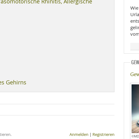
asomotorische Rhinitis, Allergische
Wie 
E
RHEILKUNDE
Url
ent
geli
vom
GEW
FFE
Gew
es Gehirns
CHUNG
ieren.
Anmelden
|
Registrieren
©M