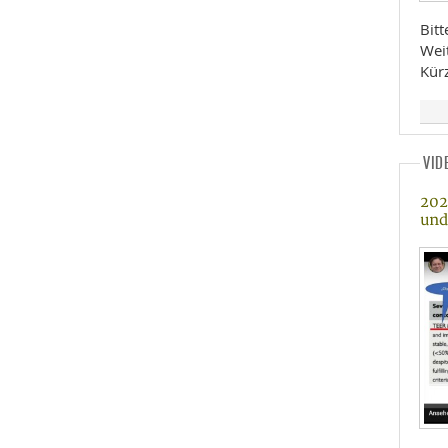
Bit
Wei
Kür
VID
202
und