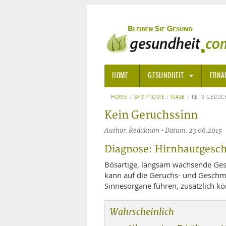
HOME
GESUNDHEIT
ERNÄ
HOME
SYMPTOME
ALLGEMEINE INFORMATIONE
NASE
KEIN GERUC
Kein Geruchssinn
ALTERNATIVE HEILWEISEN
AROM
Author: Redaktion • Datum: 23.06.2015
ALTERNATIVE MEDIZIN
BACH
Diagnose: Hirnhautgesc
Bösartige, langsam wachsende Gesc
ARZNEI- UND HEILMITTEL
EDELS
kann auf die Geruchs- und Geschm
Sinnesorgane führen, zusätzlich k
GIFTSTOFFE
HOMÖ
Wahrscheinlich
KRANKHEITEN VON A-Z
KALIF
ANGS