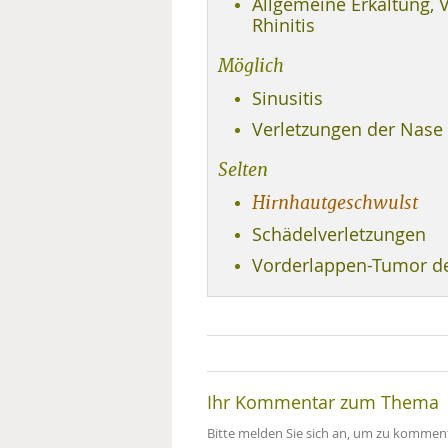
Allgemeine Erkältung, V
Rhinitis
MEDIZINISCHE FACHBEGRIFF
NATU
Möglich
MUND UND ZÄHNE
Sinusitis
PRÄVENTION UND ALTER
Verletzungen der Nase
Selten
SYMPTOME UND DIAGNOSE
Hirnhautgeschwulst
VITAMINE UND MINERALSTO
Schädelverletzungen
Vorderlappen-Tumor d
WISSENSCHAFT UND FORS
Ihr Kommentar zum Thema
Bitte melden Sie sich an, um zu komment