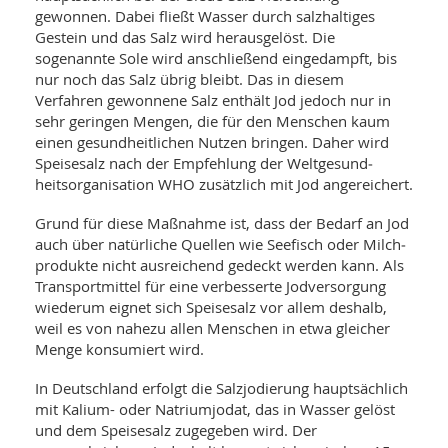
SY
gewonnen. Dabei fließt Wasser durch salzhaltiges
UN
LIF
DI
Gestein und das Salz wird herausgelöst. Die
sogenannte Sole wird anschließend eingedampft, bis
MOB
VIT
nur noch das Salz übrig bleibt. Das in diesem
UN
Verfahren gewonnene Salz enthält Jod jedoch nur in
MI
sehr geringen Mengen, die für den Menschen kaum
einen gesundheitlichen Nutzen bringen. Daher wird
WI
UN
Speisesalz nach der Empfehlung der Weltgesund­
FO
heitsorganisation WHO zusätzlich mit Jod angereichert.
Grund für diese Maßnahme ist, dass der Bedarf an Jod
auch über natürliche Quellen wie Seefisch oder Milch­
produkte nicht ausreichend gedeckt werden kann. Als
Transportmittel für eine verbesserte Jodversorgung
wiederum eignet sich Speisesalz vor allem deshalb,
weil es von nahezu allen Menschen in etwa gleicher
Menge konsumiert wird.
In Deutschland erfolgt die Salzjodierung hauptsächlich
mit Kalium- oder Natriumjodat, das in Wasser gelöst
und dem Speisesalz zugegeben wird. Der