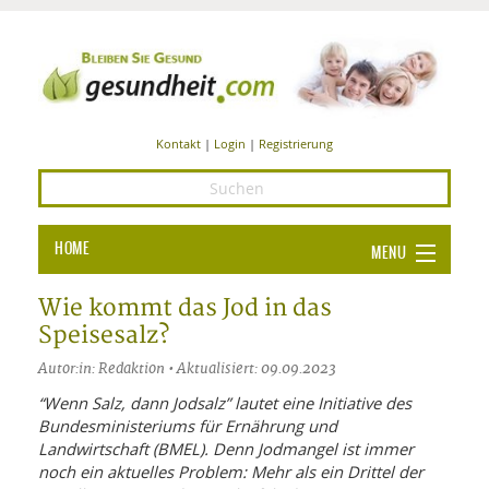
Kontakt
|
Login
|
Registrierung
HOME
MENU
Ba
GESUNDHEIT
Wie kommt das Jod in das
Speisesalz?
GE
ERNÄHRUNG
Autor:in: Redaktion • Aktualisiert: 09.09.2023
ALL
IN
Ba
BEAUTY UND PFLEGE
“Wenn Salz, dann Jodsalz” lautet eine Initiative des
Bundesministeriums für Ernährung und
Ba
ALT
BE
SPORT UND FITNESS
HEI
UN
Landwirtschaft (BMEL). Denn Jodmangel ist immer
AL
PFL
noch ein aktuelles Problem: Mehr als ein Drittel der
HE
ALT