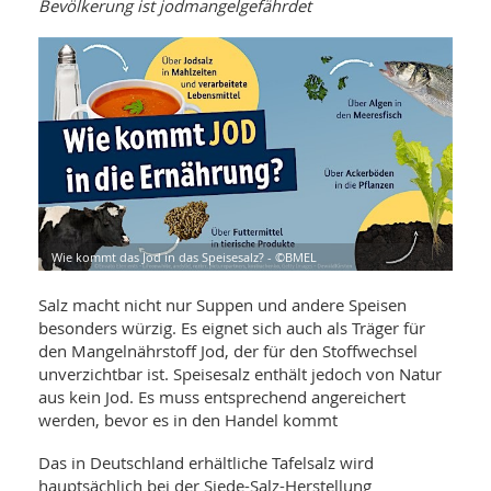
WELLNESS UND REISEN
Bevölkerung ist jodmangelgefährdet
SO
MED
AR
Ba
NEWS
TH
ARZ
UN
NE
BA
HEI
BÜCHER
GE
EDE
GIF
-
MED
HEI
Ba
KR
UN
VO
PH
HO
KR
A-
VO
Z
ER
KA
A-
Wie kommt das Jod in das Speisesalz? - ©BMEL
BL
Z
MED
BE
FAC
UN
Salz macht nicht nur Suppen und andere Speisen
NA
AN
PFL
besonders würzig. Es eignet sich auch als Träger für
MU
den Mangelnährstoff Jod, der für den Stoffwechsel
UN
SP
ZÄ
unverzichtbar ist. Speisesalz enthält jedoch von Natur
UN
aus kein Jod. Es muss entsprechend angereichert
FIT
PR
werden, bevor es in den Handel kommt
UN
WE
ALT
UN
Das in Deutschland erhältliche Tafelsalz wird
REI
hauptsächlich bei der Siede-Salz-Herstellung