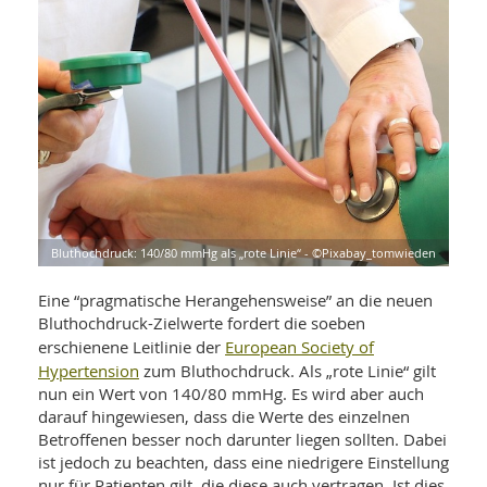
WELLNESS UND REISEN
SO
MED
AR
Ba
NEWS
TH
ARZ
UN
NE
BA
HEI
BÜCHER
GE
EDE
GIF
-
MED
HEI
Ba
KR
UN
VO
PH
HO
KR
A-
VO
Z
ER
KA
A-
Bluthochdruck: 140/80 mmHg als „rote Linie“ - ©Pixabay_tomwieden
BL
Z
MED
BE
FAC
UN
Eine “pragmatische Herangehensweise” an die neuen
NA
AN
PFL
Bluthochdruck-Zielwerte fordert die soeben
MU
European Society of
erschienene Leitlinie der
UN
SP
Hypertension
zum Bluthochdruck. Als „rote Linie“ gilt
ZÄ
UN
nun ein Wert von 140/80 mmHg. Es wird aber auch
FIT
PR
darauf hingewiesen, dass die Werte des einzelnen
UN
WE
Betroffenen besser noch darunter liegen sollten. Dabei
ALT
UN
ist jedoch zu beachten, dass eine niedrigere Einstellung
REI
nur für Patienten gilt, die diese auch vertragen. Ist dies