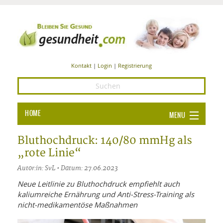
Kontakt
|
Login
|
Registrierung
HOME
MENU
Ba
GESUNDHEIT
Bluthochdruck: 140/80 mmHg als
„rote Linie“
GE
ERNÄHRUNG
Autor:in: SvL • Datum: 27.06.2023
ALL
IN
Ba
BEAUTY UND PFLEGE
Neue Leitlinie zu Bluthochdruck empfiehlt auch
kaliumreiche Ernährung und Anti-Stress-Training als
Ba
ALT
BE
SPORT UND FITNESS
HEI
UN
nicht-medikamentöse Maßnahmen
AL
PFL
HE
ALT