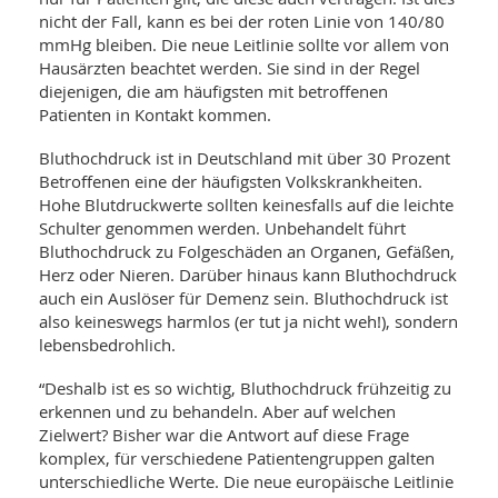
SY
nicht der Fall, kann es bei der roten Linie von 140/80
UN
LIF
DI
mmHg bleiben. Die neue Leitlinie sollte vor allem von
MOB
Hausärzten beachtet werden. Sie sind in der Regel
VIT
diejenigen, die am häufigsten mit betroffenen
UN
Patienten in Kontakt kommen.
MI
Bluthochdruck ist in Deutschland mit über 30 Prozent
WI
Betroffenen eine der häufigsten Volkskrankheiten.
UN
FO
Hohe Blutdruckwerte sollten keinesfalls auf die leichte
Schulter genommen werden. Unbehandelt führt
Bluthochdruck zu Folgeschäden an Organen, Gefäßen,
Herz oder Nieren. Darüber hinaus kann Bluthochdruck
auch ein Auslöser für Demenz sein. Bluthochdruck ist
also keineswegs harmlos (er tut ja nicht weh!), sondern
lebensbedrohlich.
“Deshalb ist es so wichtig, Bluthochdruck frühzeitig zu
erkennen und zu behandeln. Aber auf welchen
Zielwert? Bisher war die Antwort auf diese Frage
komplex, für verschiedene Patientengruppen galten
unterschiedliche Werte. Die neue europäische Leitlinie