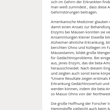
sich im Gehirn der Erkrankten finden
man weiß zumindest , dass diese A
MEDIZINISCHE FACHBEGRIFF
NATU
Gehirnstörungen beitragen.
MUND UND ZÄHNE
Amerikanische Mediziner glauben 
damit einen Ansatz zur Behandlun
PRÄVENTION UND ALTER
Enzyms bei Mäusen konnten sie ver
Ansammlungen kleiner Eiweiße bilde
SYMPTOME UND DIAGNOSE
Alzheimer-ähnliche Erkrankung, b
berichten Ohno und Kollegen im Fa
Mäusestamm, bildet große Mengen d
VITAMINE UND MINERALSTO
für Gedächtnisprobleme. Bei einig
aus, jenes Enzym, das die beta-Am
WISSENSCHAFT UND FORS
herausschneidet. Nach diesem Eingr
und zeigten auch sonst keine körp
“Unsere Resultate zeigen erstmals
Erkrankung Gedächtnisverlust und
werden können, indem die beta-Amy
so Masuo Ohno von der Northweste
Die große Hoffnung der Forscher li
Hemmstoffe vielleicht auch beim 