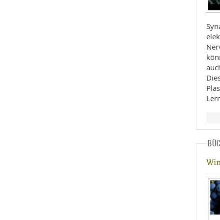
Syn
elek
Nerv
könn
auc
Die
Plas
Ler
BÜ
Win