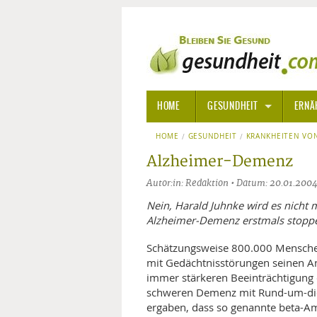
HOME
GESUNDHEIT
ERNÄ
HOME
GESUNDHEIT
ALLGEMEINE INFORMATIONE
KRANKHEITEN VON
Alzheimer-Demenz
ALTERNATIVE HEILWEISEN
AROM
Autor:in: Redaktion • Datum: 20.01.200
ALTERNATIVE MEDIZIN
BACH
Nein, Harald Juhnke wird es nicht
Alzheimer-Demenz erstmals stopp
ARZNEI- UND HEILMITTEL
EDELS
Schätzungsweise 800.000 Mensche
mit Gedächtnisstörungen seinen An
GIFTSTOFFE
HOMÖ
immer stärkeren Beeinträchtigung d
schweren Demenz mit Rund-um-die
KRANKHEITEN VON A-Z
KALIF
ANGS
ergaben, dass so genannte beta-Am