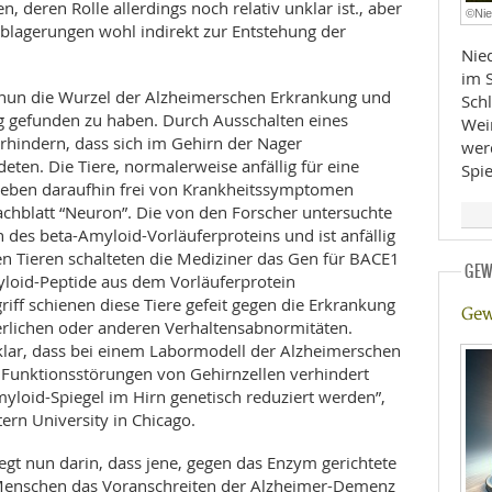
, deren Rolle allerdings noch relativ unklar ist., aber
©Nie
blagerungen wohl indirekt zur Entstehung der
E
RHEILKUNDE
Nie
im 
nun die Wurzel der Alzheimerschen Erkrankung und
Sch
g gefunden zu haben. Durch Ausschalten eines
Wei
hindern, dass sich im Gehirn der Nager
wer
ten. Die Tiere, normalerweise anfällig für eine
Spie
lieben daraufhin frei von Krankheitssymptomen
chblatt “Neuron”. Die von den Forscher untersuchte
es beta-Amyloid-Vorläuferproteins und ist anfällig
FFE
en Tieren schalteten die Mediziner das Gen für BACE1
GEW
yloid-Peptide aus dem Vorläuferprotein
CHUNG
iff schienen diese Tiere gefeit gegen die Erkrankung
Gew
erlichen oder anderen Verhaltensabnormitäten.
 klar, dass bei einem Labormodell der Alzheimerschen
 Funktionsstörungen von Gehirnzellen verhindert
loid-Spiegel im Hirn genetisch reduziert werden”,
rn University in Chicago.
egt nun darin, dass jene, gegen das Enzym gerichtete
Menschen das Voranschreiten der Alzheimer-Demenz