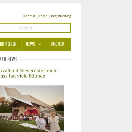
Kontakt
|
Login
|
Registrierung
ND REISEN
NEWS
BÜCHER
GESUNDHEIT
MEN-NEWS
tivalland Niederösterreich:
MEDIZIN UND PHARMA
uss hat viele Bühnen
ERNÄHRUNG
BEAUTY UND PFLEGE
SPORT UND FITNESS
WELLNESS UND REISEN