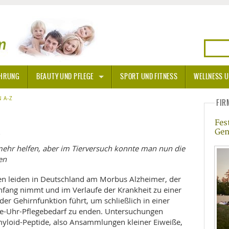
HRUNG
BEAUTY UND PFLEGE
SPORT UND FITNESS
WELLNESS U
N
 A-Z
SONNENSCHUTZ
FIR
Fes
A THERAPIE
Gen
4
BLÜTEN
 mehr helfen, aber im Tierversuch konnte man nun die
en
TEINE - HEILSTEINE
n leiden in Deutschland am Morbus Alzheimer, der
fang nimmt und im Verlaufe der Krankheit zu einer
OPATHIE
er Gehirnfunktion führt, um schließlich in einer
-Uhr-Pflegebedarf zu enden. Untersuchungen
ORNISCHE BLÜTEN
T
yloid-Peptide, also Ansammlungen kleiner Eiweiße,