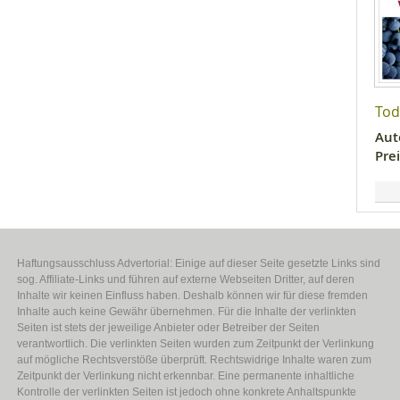
Tod
Aut
Prei
Haftungsausschluss Advertorial: Einige auf dieser Seite gesetzte Links sind
sog. Affiliate-Links und führen auf externe Webseiten Dritter, auf deren
Inhalte wir keinen Einfluss haben. Deshalb können wir für diese fremden
Inhalte auch keine Gewähr übernehmen. Für die Inhalte der verlinkten
Seiten ist stets der jeweilige Anbieter oder Betreiber der Seiten
verantwortlich. Die verlinkten Seiten wurden zum Zeitpunkt der Verlinkung
auf mögliche Rechtsverstöße überprüft. Rechtswidrige Inhalte waren zum
Zeitpunkt der Verlinkung nicht erkennbar. Eine permanente inhaltliche
Kontrolle der verlinkten Seiten ist jedoch ohne konkrete Anhaltspunkte