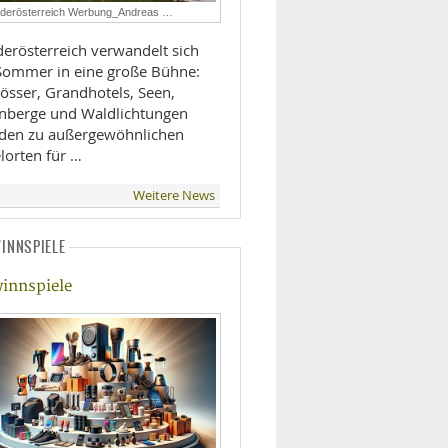
derösterreich Werbung_Andreas …
LIFESTYLE
derösterreich verwandelt sich
Sommer in eine große Bühne:
MOBILITÄT
lösser, Grandhotels, Seen,
nberge und Waldlichtungen
den zu außergewöhnlichen
lorten für …
Weitere News
INNSPIELE
innspiele