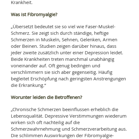
SY
Krankheit.
UN
LIF
DI
Was ist Fibromyalgie?
MOB
VIT
„Übersetzt bedeutet sie so viel wie Faser-Muskel-
UN
Schmerz. Sie zeigt sich durch ständige, heftige
MI
Schmerzen in Muskeln, Sehnen, Gelenken, Armen
WI
oder Beinen. Studien zeigen darüber hinaus, dass
UN
jeder zweite zusätzlich unter einer Depression leidet.
FO
Beide Krankheiten treten manchmal unabhängig
voneinander auf. Oft genug bedingen und
verschlimmern sie sich aber gegenseitig. Häufig
begleitet Erschöpfung nach geringsten Anstrengungen
die Erkrankung.“
Worunter leiden die Betroffenen?
„Chronische Schmerzen beeinflussen erheblich die
Lebensqualität. Depressive Verstimmungen wiederum
wirken sich oft nachteilig auf die
Schmerzwahrnehmung und Schmerzverarbeitung aus.
Die schlimmen Auswirkungen der Fibromyalgie-