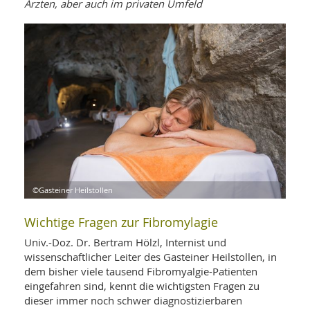
WELLNESS UND REISEN
Ärzten, aber auch im privaten Umfeld
SO
MED
AR
Ba
NEWS
TH
ARZ
UN
NE
BA
HEI
BÜCHER
GE
EDE
GIF
-
MED
HEI
Ba
KR
UN
VO
PH
HO
KR
A-
VO
Z
ER
KA
A-
BL
Z
MED
BE
FAC
UN
©Gasteiner Heilstollen
NA
AN
PFL
MU
Wichtige Fragen zur Fibromylagie
UN
SP
ZÄ
UN
Univ.-Doz. Dr. Bertram Hölzl, Internist und
FIT
wissenschaftlicher Leiter des Gasteiner Heilstollen, in
PR
dem bisher viele tausend Fibromyalgie-Patienten
UN
WE
eingefahren sind, kennt die wichtigsten Fragen zu
ALT
UN
dieser immer noch schwer diagnostizierbaren
REI