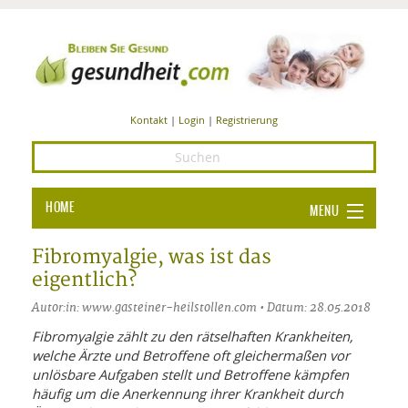
Kontakt
|
Login
|
Registrierung
HOME
MENU
Ba
GESUNDHEIT
Fibromyalgie, was ist das
eigentlich?
GE
ERNÄHRUNG
Autor:in: www.gasteiner-heilstollen.com • Datum: 28.05.2018
ALL
IN
Ba
BEAUTY UND PFLEGE
Fibromyalgie zählt zu den rätselhaften Krankheiten,
welche Ärzte und Betroffene oft gleichermaßen vor
Ba
ALT
BE
SPORT UND FITNESS
HEI
UN
unlösbare Aufgaben stellt und Betroffene kämpfen
AL
PFL
häufig um die Anerkennung ihrer Krankheit durch
HE
ALT