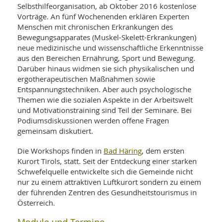
SY
Selbsthilfeorganisation, ab Oktober 2016 kostenlose
UN
LIF
Vorträge. An fünf Wochenenden erklären Experten
DI
Menschen mit chronischen Erkrankungen des
MOB
VIT
Bewegungsapparates (Muskel-Skelett-Erkrankungen)
UN
neue medizinische und wissenschaftliche Erkenntnisse
MI
aus den Bereichen Ernährung, Sport und Bewegung.
Darüber hinaus widmen sie sich physikalischen und
WI
ergotherapeutischen Maßnahmen sowie
UN
Entspannungstechniken. Aber auch psychologische
FO
Themen wie die sozialen Aspekte in der Arbeitswelt
und Motivationstraining sind Teil der Seminare. Bei
Podiumsdiskussionen werden offene Fragen
gemeinsam diskutiert.
Bad Häring
Die Workshops finden in
, dem ersten
Kurort Tirols, statt. Seit der Entdeckung einer starken
Schwefelquelle entwickelte sich die Gemeinde nicht
nur zu einem attraktiven Luftkurort sondern zu einem
der führenden Zentren des Gesundheitstourismus in
Österreich.