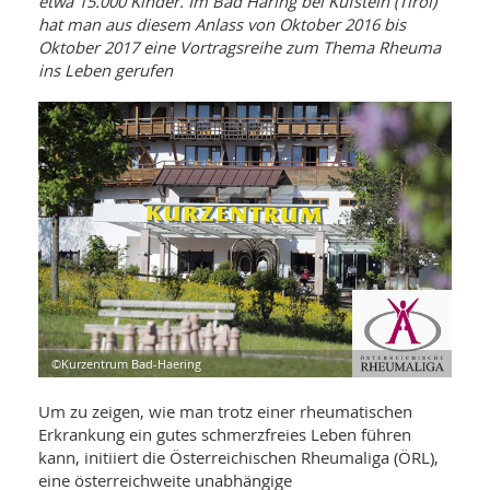
etwa 15.000 Kinder. Im Bad Häring bei Kufstein (Tirol)
WELLNESS UND REISEN
SO
MED
hat man aus diesem Anlass von Oktober 2016 bis
AR
Ba
Oktober 2017 eine Vortragsreihe zum Thema Rheuma
NEWS
TH
ARZ
ins Leben gerufen
UN
NE
BA
HEI
BÜCHER
GE
EDE
GIF
-
MED
HEI
Ba
KR
UN
VO
PH
HO
KR
A-
VO
Z
ER
KA
A-
BL
Z
MED
BE
FAC
UN
NA
AN
PFL
MU
UN
SP
©Kurzentrum Bad-Haering
ZÄ
UN
FIT
Um zu zeigen, wie man trotz einer rheumatischen
PR
UN
Erkrankung ein gutes schmerzfreies Leben führen
WE
ALT
UN
kann, initiiert die Österreichischen Rheumaliga (ÖRL),
REI
eine österreichweite unabhängige