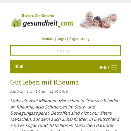
Kontakt
|
Login
|
Registrierung
HOME
MENU
Ba
GESUNDHEIT
Gut leben mit Rheuma
GE
Autor:in: SvL • Datum: 14.10.2016
ERNÄHRUNG
ALL
Mehr als zwei Millionen Menschen in Österreich leiden
IN
Ba
BEAUTY UND PFLEGE
an Rheuma; also Schmerzen im Stütz- und
Bewegungsapparat. Betroffen sind nicht nur ältere
Ba
ALT
BE
SPORT UND FITNESS
Menschen, sondern auch 2.000 Kinder. In Deutschland
HEI
UN
AL
sind es sogar rund 10 Millionen Menschen darunter
PFL
HE
ALT