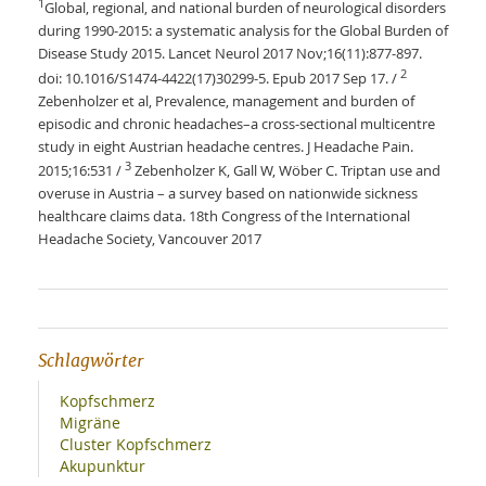
1
Global, regional, and national burden of neurological disorders
during 1990-2015: a systematic analysis for the Global Burden of
Disease Study 2015. Lancet Neurol 2017 Nov;16(11):877-897.
2
doi: 10.1016/S1474-4422(17)30299-5. Epub 2017 Sep 17. /
Zebenholzer et al, Prevalence, management and burden of
episodic and chronic headaches–a cross-sectional multicentre
study in eight Austrian headache centres. J Headache Pain.
3
2015;16:531 /
Zebenholzer K, Gall W, Wöber C. Triptan use and
overuse in Austria – a survey based on nationwide sickness
healthcare claims data. 18th Congress of the International
Headache Society, Vancouver 2017
Schlagwörter
Kopfschmerz
Migräne
Cluster Kopfschmerz
Akupunktur