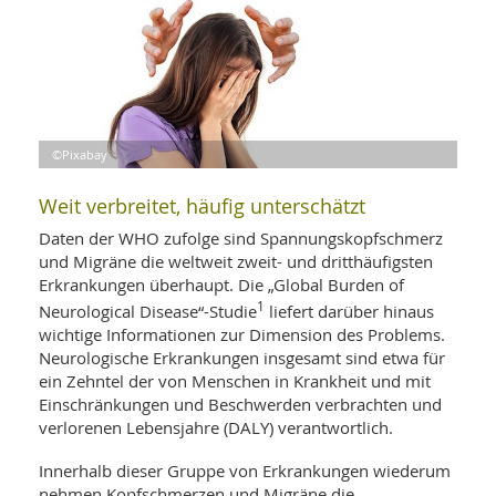
WELLNESS UND REISEN
SO
MED
AR
Ba
NEWS
TH
ARZ
UN
NE
BA
HEI
BÜCHER
GE
EDE
GIF
-
©Pixabay
MED
HEI
Ba
KR
UN
VO
PH
Weit verbreitet, häufig unterschätzt
HO
KR
A-
VO
Z
Daten der WHO zufolge sind Spannungskopfschmerz
ER
KA
A-
und Migräne die weltweit zweit- und dritthäufigsten
BL
Z
MED
BE
Erkrankungen überhaupt. Die „Global Burden of
FAC
UN
1
Neurological Disease“-Studie
liefert darüber hinaus
NA
AN
PFL
wichtige Informationen zur Dimension des Problems.
MU
UN
Neurologische Erkrankungen insgesamt sind etwa für
SP
ZÄ
ein Zehntel der von Menschen in Krankheit und mit
UN
FIT
Einschränkungen und Beschwerden verbrachten und
PR
verlorenen Lebensjahre (DALY) verantwortlich.
UN
WE
ALT
UN
Innerhalb dieser Gruppe von Erkrankungen wiederum
REI
nehmen Kopfschmerzen und Migräne die