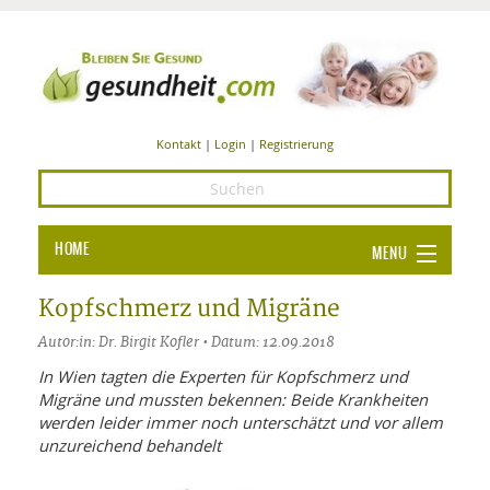
Kontakt
|
Login
|
Registrierung
HOME
MENU
Ba
GESUNDHEIT
Kopfschmerz und Migräne
GE
Autor:in: Dr. Birgit Kofler • Datum: 12.09.2018
ERNÄHRUNG
ALL
In Wien tagten die Experten für Kopfschmerz und
IN
Ba
BEAUTY UND PFLEGE
Migräne und mussten bekennen: Beide Krankheiten
werden leider immer noch unterschätzt und vor allem
Ba
ALT
BE
SPORT UND FITNESS
unzureichend behandelt
HEI
UN
AL
PFL
HE
ALT