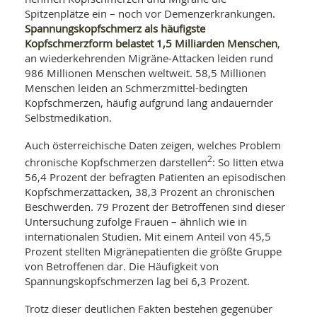
SY
UN
Spitzenplätze ein – noch vor Demenzerkrankungen.
LIF
DI
Spannungskopfschmerz als häufigste
MOB
Kopfschmerzform belastet 1,5 Milliarden Menschen
,
VIT
an wiederkehrenden Migräne-Attacken leiden rund
UN
986 Millionen Menschen weltweit. 58,5 Millionen
MI
Menschen leiden an Schmerzmittel-bedingten
WI
Kopfschmerzen, häufig aufgrund lang andauernder
UN
Selbstmedikation.
FO
Auch österreichische Daten zeigen, welches Problem
2
chronische Kopfschmerzen darstellen
: So litten etwa
56,4 Prozent der befragten Patienten an episodischen
Kopfschmerzattacken, 38,3 Prozent an chronischen
Beschwerden. 79 Prozent der Betroffenen sind dieser
Untersuchung zufolge Frauen – ähnlich wie in
internationalen Studien. Mit einem Anteil von 45,5
Prozent stellten Migränepatienten die größte Gruppe
von Betroffenen dar. Die Häufigkeit von
Spannungskopfschmerzen lag bei 6,3 Prozent.
Trotz dieser deutlichen Fakten bestehen gegenüber