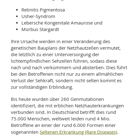
SY
UN
LIF
Retinitis Pigmentosa
DI
Usher-Syndrom
MOB
Lebersche Kongenitale Amaurose und
VIT
UN
Morbus Stargardt
MI
Ihre Ursache werden in einer Veränderung des
WI
genetischen Bauplans der Netzhautzellen vermutet,
UN
die letztlich zu einer Unterversorgung der
FO
lichtempfindlichen Sehzellen führen, sodass diese
nach und nach verkümmern und absterben. Dies führt
bei den Betroffenen nicht nur zu einem allmählichen
Verlust der Sehkraft, sondern nicht selten kommt es
zur vollständigen Erblindung.
Bis heute wurden über 260 Genmutationen
identifiziert, die mit erblichen Netzhauterkrankungen
verbunden sind. In Deutschland betrifft dies rund
75.000 Menschen, weltweit leiden rund 4 Mio.
Betroffene an einer der rund 6.000 Formen einer
Seltenen Erkrankung (Rare Diseases)
sogenannten
.