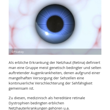
WELLNESS UND REISEN
SO
MED
AR
Ba
NEWS
TH
ARZ
UN
NE
BA
HEI
BÜCHER
GE
EDE
GIF
-
MED
HEI
Ba
KR
UN
VO
PH
HO
KR
A-
©Pixabay
VO
Z
ER
KA
A-
BL
Z
MED
Als erbliche Erkrankung der Netzhaut (Retina) definiert
BE
FAC
UN
man eine Gruppe meist genetisch bedingter und selten
NA
AN
PFL
auftretender Augenkrankheiten, denen aufgrund einer
MU
mangelhaften Versorgung der Sehzellen eine
UN
SP
kontinuierliche Verschlechterung der Sehfähigkeit
ZÄ
UN
gemeinsam ist.
FIT
PR
UN
Zu diesen, medizinisch als hereditäre retinale
WE
ALT
UN
Dystrophien bedingten erblichen
REI
Netzhauterkrankungen gehören u.a.