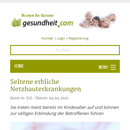
Kontakt
|
Login
|
Registrierung
HOME
MENU
Ba
GESUNDHEIT
Seltene erbliche
Netzhauterkrankungen
GE
ERNÄHRUNG
Autor:in: SvL • Datum: 04.04.2021
ALL
IN
Ba
BEAUTY UND PFLEGE
Sie treten meist bereits im Kindesalter auf und können
zur völligen Erblindung der Betroffenen führen
Ba
ALT
BE
SPORT UND FITNESS
HEI
UN
AL
PFL
HE
ALT