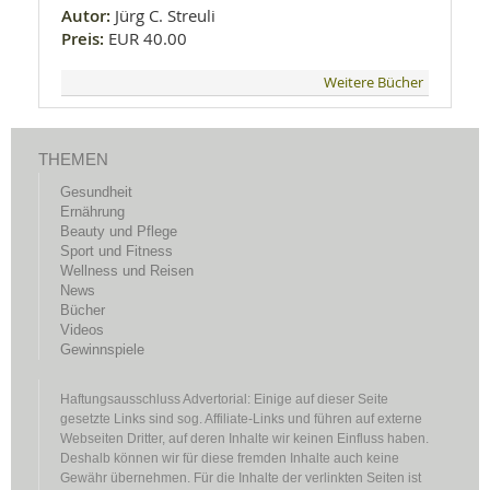
Autor:
Jürg C. Streuli
Preis:
EUR 40.00
Weitere Bücher
THEMEN
Gesundheit
Ernährung
Beauty und Pflege
Sport und Fitness
Wellness und Reisen
News
Bücher
Videos
Gewinnspiele
Haftungsausschluss Advertorial: Einige auf dieser Seite
gesetzte Links sind sog. Affiliate-Links und führen auf externe
Webseiten Dritter, auf deren Inhalte wir keinen Einfluss haben.
Deshalb können wir für diese fremden Inhalte auch keine
Gewähr übernehmen. Für die Inhalte der verlinkten Seiten ist