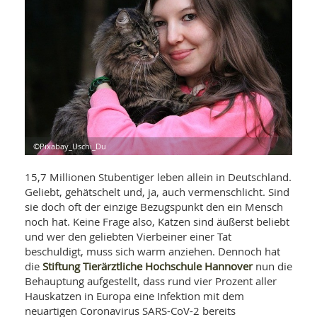
WELLNESS UND REISEN
SO
MED
AR
Ba
NEWS
TH
ARZ
UN
NE
BA
HEI
BÜCHER
GE
EDE
GIF
-
MED
HEI
Ba
KR
UN
VO
PH
HO
KR
A-
©Pixabay_Uschi_Du
VO
Z
ER
KA
A-
BL
15,7 Millionen Stubentiger leben allein in Deutschland.
Z
MED
BE
FAC
Geliebt, gehätschelt und, ja, auch vermenschlicht. Sind
UN
NA
AN
PFL
sie doch oft der einzige Bezugspunkt den ein Mensch
MU
noch hat. Keine Frage also, Katzen sind äußerst beliebt
UN
SP
und wer den geliebten Vierbeiner einer Tat
ZÄ
UN
beschuldigt, muss sich warm anziehen. Dennoch hat
FIT
Stiftung Tierärztliche Hochschule Hannover
die
nun die
PR
UN
Behauptung aufgestellt, dass rund vier Prozent aller
WE
ALT
UN
Hauskatzen in Europa eine Infektion mit dem
REI
neuartigen Coronavirus SARS-CoV-2 bereits