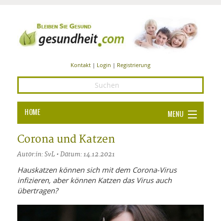
Kontakt
|
Login
|
Registrierung
HOME
MENU
Ba
GESUNDHEIT
Corona und Katzen
GE
Autor:in: SvL • Datum: 14.12.2021
ERNÄHRUNG
ALL
Hauskatzen können sich mit dem Corona-Virus
IN
Ba
BEAUTY UND PFLEGE
infizieren, aber können Katzen das Virus auch
übertragen?
Ba
ALT
BE
SPORT UND FITNESS
HEI
UN
AL
PFL
HE
ALT