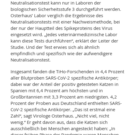
Neutralisationstest kann nur in Laboren der
biologischen Sicherheitsstufe 3 durchgeführt werden.
Osterhaus’ Labor verglich die Ergebnisse des
Neutralisationstests mit einer Nachweismethode, bei
der nur der Hauptteil des Spikeproteins des Virus
eingesetzt wird. „Jedes veterinärmedizinische Labor
kann diese Tests durchführen“, erklärt der Leiter der
Studie. Und der Test erwies sich als ähnlich
empfindlich und spezifisch wie der aufwendigere
Neutralisationstest.
Insgesamt fanden die TiHo-Forschenden in 4,4 Prozent
aller Blutproben SARS-CoV-2 spezifische Antikörper;
dabei war der Anteil der positiv getesteten Katzen in
Spanien mit 6,4 Prozent am höchsten und in
Großbritannien mit 3,3 Prozent am niedrigsten. 4,2
Prozent der Proben aus Deutschland enthielten SARS-
CoV-2 spezifische Antikörper. „Das ist erstmal eine
Zahl“, sagt Virologe Osterhaus. „Nicht viel, nicht
wenig.“ Er geht davon aus, dass die Katzen sich
ausschließlich bei Menschen angesteckt haben: „In
dieser frühen Phase der Pandemie waren Menschen