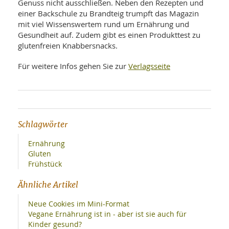
SY
Genuss nicht ausschließen. Neben den Rezepten und
UN
LIF
einer Backschule zu Brandteig trumpft das Magazin
DI
mit viel Wissenswertem rund um Ernährung und
MOB
Gesundheit auf. Zudem gibt es einen Produkttest zu
VIT
glutenfreien Knabbersnacks.
UN
MI
Verlagsseite
Für weitere Infos gehen Sie zur
WI
UN
FO
Schlagwörter
Ernährung
Gluten
Frühstück
Ähnliche Artikel
Neue Cookies im Mini-Format
Vegane Ernährung ist in - aber ist sie auch für
Kinder gesund?