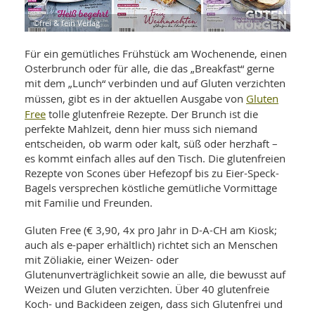
WELLNESS UND REISEN
SO
MED
AR
©frei & fein Verlag
Ba
NEWS
TH
ARZ
UN
Für ein gemütliches Frühstück am Wochenende, einen
NE
BA
HEI
BÜCHER
Osterbrunch oder für alle, die das „Breakfast“ gerne
GE
mit dem „Lunch“ verbinden und auf Gluten verzichten
EDE
GIF
Gluten
-
müssen, gibt es in der aktuellen Ausgabe von
MED
HEI
Ba
KR
Free
tolle glutenfreie Rezepte. Der Brunch ist die
UN
VO
PH
perfekte Mahlzeit, denn hier muss sich niemand
HO
KR
A-
entscheiden, ob warm oder kalt, süß oder herzhaft –
VO
Z
ER
es kommt einfach alles auf den Tisch. Die glutenfreien
KA
A-
Rezepte von Scones über Hefezopf bis zu Eier-Speck-
BL
Z
MED
BE
Bagels versprechen köstliche gemütliche Vormittage
FAC
UN
NA
AN
mit Familie und Freunden.
PFL
MU
UN
SP
Gluten Free (€ 3,90, 4x pro Jahr in D-A-CH am Kiosk;
ZÄ
UN
auch als e-paper erhältlich) richtet sich an Menschen
FIT
mit Zöliakie, einer Weizen- oder
PR
Glutenunverträglichkeit sowie an alle, die bewusst auf
UN
WE
Weizen und Gluten verzichten. Über 40 glutenfreie
ALT
UN
Koch- und Backideen zeigen, dass sich Glutenfrei und
REI