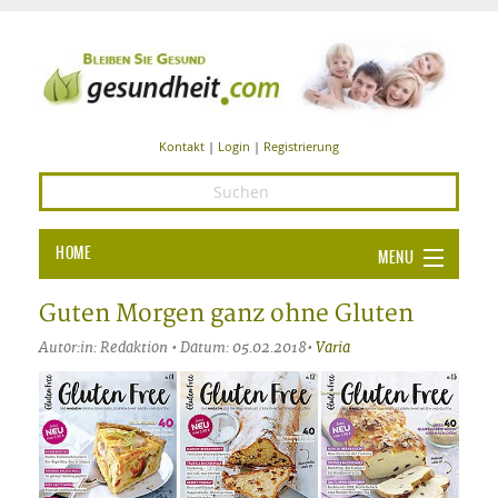
Kontakt
|
Login
|
Registrierung
HOME
MENU
Ba
GESUNDHEIT
Guten Morgen ganz ohne Gluten
GE
Autor:in: Redaktion • Datum: 05.02.2018•
Varia
ERNÄHRUNG
ALL
IN
Ba
BEAUTY UND PFLEGE
Ba
ALT
BE
SPORT UND FITNESS
HEI
UN
AL
PFL
HE
ALT