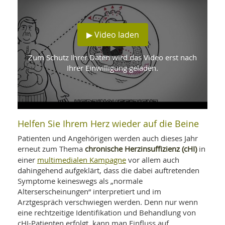
WELLNESS UND REISEN
SO
MED
AR
Ba
NEWS
TH
ARZ
▶ Video laden
UN
NE
BA
HEI
BÜCHER
GE
Zum Schutz Ihrer Daten wird das Video erst nach
EDE
GIF
Ihrer Einwilligung geladen.
-
MED
HEI
Ba
KR
UN
VO
PH
HO
KR
A-
VO
Z
ER
KA
A-
Helfen Sie Ihrem Herz wieder auf die Beine
BL
Z
MED
BE
FAC
UN
Patienten und Angehörigen werden auch dieses Jahr
NA
AN
PFL
chronische Herzinsuffizienz (cHI)
erneut zum Thema
in
MU
multimedialen Kampagne
einer
vor allem auch
UN
SP
dahingehend aufgeklärt, dass die dabei auftretenden
ZÄ
UN
Symptome keineswegs als „normale
FIT
PR
Alterserscheinungen“ interpretiert und im
UN
WE
Arztgespräch verschwiegen werden. Denn nur wenn
ALT
UN
eine rechtzeitige Identifikation und Behandlung von
REI
cHI-Patienten erfolgt, kann man Einfluss auf