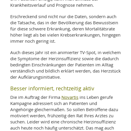
SY
Krankheitsverlauf und Prognose nehmen.
UN
LIF
DI
Erschreckend sind nicht nur die Daten, sondern auch
MOB
VIT
die Tatsache, das in der Bevölkerung das Bewusstsein
UN
für diese schwere Erkrankung, deren Mortalitätsrate
MI
höher liegt als bei vielen Krebserkrankungen, hingegen
immer noch gering ist.
WI
UN
Auch dieses Jahr ist ein animierter TV-Spot, in welchem
FO
die Symptome der Herzinsuffizienz sowie die dadurch
bedingten Einschränkungen der Patienten im Alltag
verständlich und bildlich erklärt werden, das Herzstück
der Aufklärungsinitiative.
Besser informiert, rechtzeitig aktiv
Novartis
Die im Auftrag der Firma
ins Leben gerufe
Kampagne adressiert sich an Patienten und
Angehörige gleichermaßen. So sollen Betroffene dazu
motiviert werden, frühzeitig den Rat Ihres Arztes zu
suchen. Leider wird eine chronische Herzinsuffizienz
auch heute noch häufig unterschätzt. Das mag auch