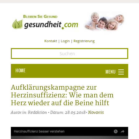
Kontakt
|
Login
|
Registrierung
HOME
MENU
Ba
GESUNDHEIT
Aufklärungskampagne zur
Herzinsuffizienz: Wie man dem
GE
ERNÄHRUNG
Herz wieder auf die Beine hilft
ALL
IN
Ba
BEAUTY UND PFLEGE
Autor:in: Redaktion • Datum: 28.05.2018•
Novartis
Ba
ALT
BE
SPORT UND FITNESS
HEI
UN
AL
PFL
HE
ALT