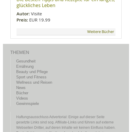
glückliches Leben
Autor:
Visite
Preis:
EUR 19.99
Weitere Bücher
THEMEN
Gesundheit
Ernährung
Beauty und Pflege
Sport und Fitness
Wellness und Reisen
News
Bücher
Videos
Gewinnspiele
Haftungsausschluss Advertorial: Einige auf dieser Seite
gesetzte Links sind sog. Affiliate-Links und führen auf externe
Webseiten Dritter, auf deren Inhalte wir keinen Einfluss haben.