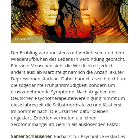
WELLNESS UND REISEN
SO
MED
AR
Ba
NEWS
TH
ARZ
UN
NE
BA
HEI
BÜCHER
GE
EDE
GIF
©Pixabay
-
MED
HEI
Ba
KR
UN
Der Frühling wird meistens mit Verliebtsein und dem
VO
PH
Wiederaufblühen des Lebens in Verbindung gebracht.
HO
KR
A-
Für viele Menschen sieht die Wirklichkeit jedoch
VO
Z
ER
KA
anders aus: ab März steigt nämlich die Anzahl akuter
A-
BL
Z
MED
Depressionen stark an. Dabei handelt es sich nicht um
BE
FAC
UN
die sogenannte Frühjahrsmüdigkeit, sondern um
NA
AN
PFL
ernstzunehmende Symptome. Nach Angaben der
MU
Deutschen Psychotherapeutenvereinigung nimmt um
UN
SP
diese Jahreszeit die Selbstmordrate zu und lässt erst
ZÄ
UN
im Sommer nach. Die Ursachen dafür bleiben
FIT
PR
ungeklärt. Experten vermuten u.a. einen
UN
WE
Serotoninmangel im Gehirn als auslösenden Faktor.
ALT
UN
REI
Samer Schleusener
, Facharzt für Psychiatrie erklärt es