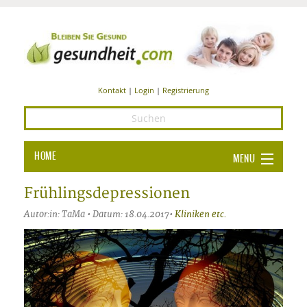
Kontakt
|
Login
|
Registrierung
HOME
MENU
Ba
GESUNDHEIT
Frühlingsdepressionen
GE
Autor:in: TaMa • Datum: 18.04.2017•
Kliniken etc.
ERNÄHRUNG
ALL
IN
Ba
BEAUTY UND PFLEGE
Ba
ALT
BE
SPORT UND FITNESS
HEI
UN
AL
PFL
HE
ALT