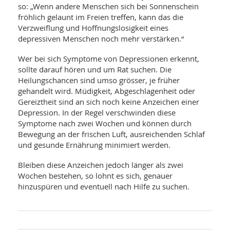
SY
so: „Wenn andere Menschen sich bei Sonnenschein
UN
LIF
fröhlich gelaunt im Freien treffen, kann das die
DI
Verzweiflung und Hoffnungslosigkeit eines
MOB
VIT
depressiven Menschen noch mehr verstärken.“
UN
MI
Wer bei sich Symptome von Depressionen erkennt,
sollte darauf hören und um Rat suchen. Die
WI
Heilungschancen sind umso grösser, je früher
UN
gehandelt wird. Müdigkeit, Abgeschlagenheit oder
FO
Gereiztheit sind an sich noch keine Anzeichen einer
Depression. In der Regel verschwinden diese
Symptome nach zwei Wochen und können durch
Bewegung an der frischen Luft, ausreichenden Schlaf
und gesunde Ernährung minimiert werden.
Bleiben diese Anzeichen jedoch länger als zwei
Wochen bestehen, so lohnt es sich, genauer
hinzuspüren und eventuell nach Hilfe zu suchen.