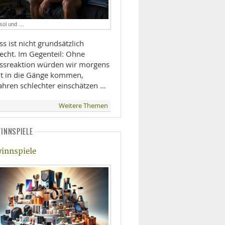
LIFESTYLE
isol und …
MOBILITÄT
ss ist nicht grundsätzlich
lecht. Im Gegenteil: Ohne
essreaktion würden wir morgens
ht in die Gänge kommen,
ahren schlechter einschätzen …
Weitere Themen
hrt für einen Mädels-Trip - ©Color Line
INNSPIELE
innspiele