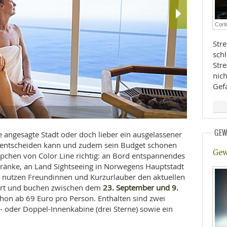
E
RHEILKUNDE
Cort
Stre
sch
Str
nic
Gef
FFE
Mini-Kreuzfa
GEW
CHUNG
e angesagte Stadt oder doch lieber ein ausgelassener
t entscheiden kann und zudem sein Budget schonen
Gew
pchen von Color Line richtig: an Bord entspannendes
änke, an Land Sightseeing in Norwegens Hauptstadt
nutzen Freundinnen und Kurzurlauber den aktuellen
23. September und 9.
ahrt und buchen zwischen dem
hon ab 69 Euro pro Person. Enthalten sind zwei
- oder Doppel-Innenkabine (drei Sterne) sowie ein