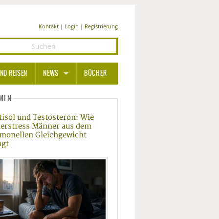
Kontakt
|
Login
|
Registrierung
ND REISEN
NEWS
BÜCHER
GESUNDHEIT
MEN
tisol und Testosteron: Wie
MEDIZIN UND PHARMA
erstress Männer aus dem
monellen Gleichgewicht
ERNÄHRUNG
ngt
BEAUTY UND PFLEGE
SPORT UND FITNESS
WELLNESS UND REISEN