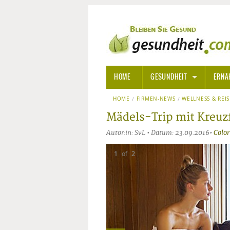
HOME
GESUNDHEIT
ERNÄ
HOME
FIRMEN-NEWS
ALLGEMEINE INFORMATIONE
WELLNESS & REI
Mädels-Trip mit Kreuz
ALTERNATIVE HEILWEISEN
AROM
Autor:in: SvL • Datum: 23.09.2016•
Color
ALTERNATIVE MEDIZIN
BACH
1
of
2
ARZNEI- UND HEILMITTEL
EDELS
GIFTSTOFFE
HOMÖ
KRANKHEITEN VON A-Z
KALIF
ANGS