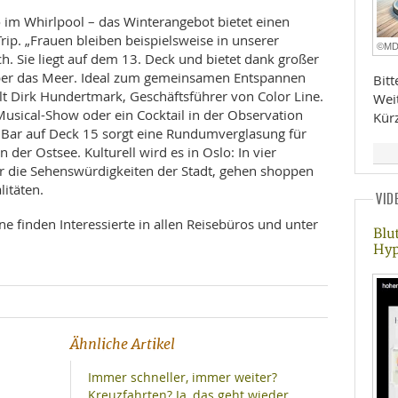
im Whirlpool – das Winterangebot bietet einen
ip. „Frauen bleiben beispielsweise in unserer
©M
. Sie liegt auf dem 13. Deck und bietet dank großer
über das Meer. Ideal zum gemeinsamen Entspannen
Bit
 Dirk Hundertmark, Geschäftsführer von Color Line.
Wei
usical-Show oder ein Cocktail in der Observation
Kür
Bar auf Deck 15 sorgt eine Rundumverglasung für
der Ostsee. Kulturell wird es in Oslo: In vier
r die Sehenswürdigkeiten der Stadt, gehen shoppen
itäten.
VID
e finden Interessierte in allen Reisebüros und unter
Blu
Hyp
Ähnliche Artikel
Immer schneller, immer weiter?
Kreuzfahrten? Ja, das geht wieder.