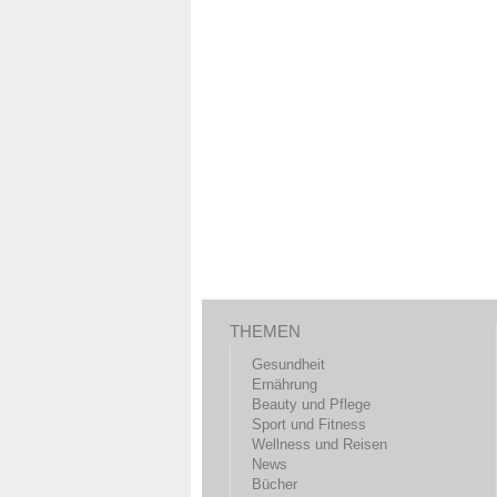
THEMEN
Gesundheit
Ernährung
Beauty und Pflege
Sport und Fitness
Wellness und Reisen
News
Bücher