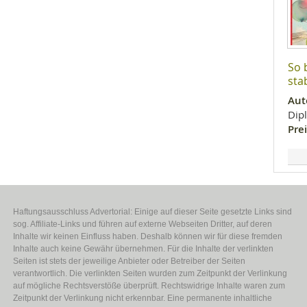
So 
stab
Aut
Dip
Prei
Haftungsausschluss Advertorial: Einige auf dieser Seite gesetzte Links sind
sog. Affiliate-Links und führen auf externe Webseiten Dritter, auf deren
Inhalte wir keinen Einfluss haben. Deshalb können wir für diese fremden
Inhalte auch keine Gewähr übernehmen. Für die Inhalte der verlinkten
Seiten ist stets der jeweilige Anbieter oder Betreiber der Seiten
verantwortlich. Die verlinkten Seiten wurden zum Zeitpunkt der Verlinkung
auf mögliche Rechtsverstöße überprüft. Rechtswidrige Inhalte waren zum
Zeitpunkt der Verlinkung nicht erkennbar. Eine permanente inhaltliche