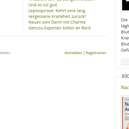
Und es tut gut!
Leptospirose: Kehrt eine lang
vergessene Krankheit zurück?
Die 
Neues vom Darm mit Charme
täg
Genuss-Experten bitten an Bord
Blu
Kra
Blut
Gef
ieren.
Anmelden
|
Registrieren
BÜ
Nac