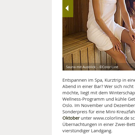
MEDIZINISCHE FACHBEGRIFF
NATU
MUND UND ZÄHNE
PRÄVENTION UND ALTER
SYMPTOME UND DIAGNOSE
VITAMINE UND MINERALSTO
Sauna mit Ausblick: - ©Color Line
WISSENSCHAFT UND FORS
Entspannen im Spa, Kurztrip in ein
Abend in einer Bar? Wer sich nich
möchte, liegt mit dem Winterschäp
Wellness-Programm und kühle Getr
Oslo. Im November und Dezember 
Sonderpreis für eine Mini-Kreuzf
Oktober
unter www.colorline.de sc
Übernachtungen in einer Zwei-Bett
vierstündiger Landgang.