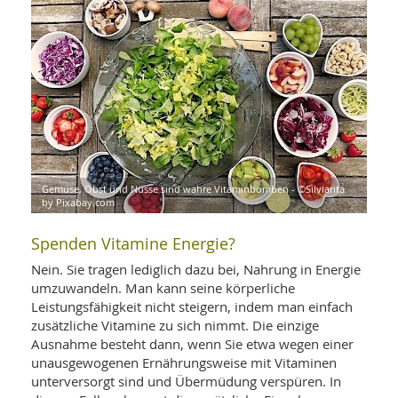
WELLNESS UND REISEN
SO
MED
AR
Ba
NEWS
TH
ARZ
UN
NE
BA
HEI
BÜCHER
GE
EDE
GIF
-
MED
HEI
Ba
KR
UN
VO
PH
HO
KR
A-
Gemüse, Obst und Nüsse sind wahre Vitaminbomben - ©Silviarita
VO
Z
ER
by Pixabay.com
KA
A-
BL
Z
MED
BE
FAC
Spenden Vitamine Energie?
UN
NA
AN
PFL
Nein. Sie tragen lediglich dazu bei, Nahrung in Energie
MU
UN
umzuwandeln. Man kann seine körperliche
SP
ZÄ
UN
Leistungsfähigkeit nicht steigern, indem man einfach
FIT
zusätzliche Vitamine zu sich nimmt. Die einzige
PR
Ausnahme besteht dann, wenn Sie etwa wegen einer
UN
WE
unausgewogenen Ernährungsweise mit Vitaminen
ALT
UN
unterversorgt sind und Übermüdung verspüren. In
REI