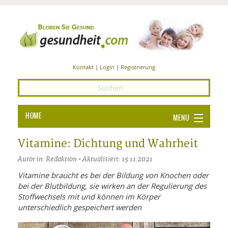
Kontakt
|
Login
|
Registrierung
HOME
MENU
Ba
GESUNDHEIT
Vitamine: Dichtung und Wahrheit
GE
Autor:in: Redaktion • Aktualisiert: 15.11.2021
ERNÄHRUNG
ALL
Vitamine braucht es bei der Bildung von Knochen oder
IN
Ba
BEAUTY UND PFLEGE
bei der Blutbildung, sie wirken an der Regulierung des
Stoffwechsels mit und können im Körper
Ba
ALT
BE
SPORT UND FITNESS
unterschiedlich gespeichert werden
HEI
UN
AL
PFL
HE
ALT