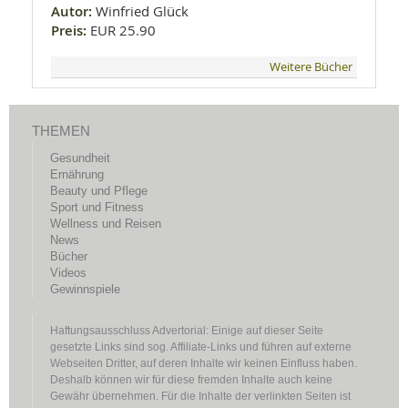
Autor:
Winfried Glück
Preis:
EUR 25.90
Weitere Bücher
THEMEN
Gesundheit
Ernährung
Beauty und Pflege
Sport und Fitness
Wellness und Reisen
News
Bücher
Videos
Gewinnspiele
Haftungsausschluss Advertorial: Einige auf dieser Seite
gesetzte Links sind sog. Affiliate-Links und führen auf externe
Webseiten Dritter, auf deren Inhalte wir keinen Einfluss haben.
Deshalb können wir für diese fremden Inhalte auch keine
Gewähr übernehmen. Für die Inhalte der verlinkten Seiten ist