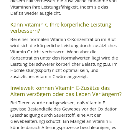
SY
diesem Fall verbessert die zusätzliche Einnahme von
UN
LIF
Vitaminen Ihre Leistungsfähigkeit, indem sie das
DI
Defizit wieder ausgleicht.
MOB
VIT
Kann Vitamin C Ihre körperliche Leistung
UN
verbessern?
MI
Bei einer normalen Vitamin C-Konzentration im Blut
WI
wird sich die körperliche Leistung durch zusätzliches
UN
Vitamin C nicht verbessern. Wenn aber die
FO
Konzentration unter den Normalwerten liegt wird die
Leistung bei schwerer körperlicher Belastung (z.B. im
Hochleistungssport) nicht optimal sein, und
zusätzliches Vitamin C wäre angezeigt.
Inwieweit können Vitamin E-Zusätze das
Altern verzögern oder das Leben Verlängern?
Bei Tieren wurde nachgewiesen, daß Vitamin E
gewisse Bestandteile des Gewebes vor der Oxidation
(Beschädigung durch Sauerstoff, eine Art der
Gewebealterung) schützt. Ein Mangel an Vitamin E
könnte danach Alterungsprozesse beschleunigen; es