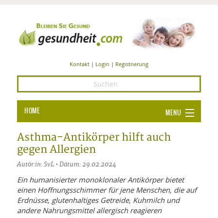
Kontakt
|
Login
|
Registrierung
HOME
MENU
Ba
GESUNDHEIT
Asthma-Antikörper hilft auch
gegen Allergien
GE
ERNÄHRUNG
Autor:in: SvL • Datum: 29.02.2024
ALL
IN
Ba
BEAUTY UND PFLEGE
Ein humanisierter monoklonaler Antikörper bietet
einen Hoffnungsschimmer für jene Menschen, die auf
Ba
ALT
BE
SPORT UND FITNESS
HEI
UN
Erdnüsse, glutenhaltiges Getreide, Kuhmilch und
AL
PFL
andere Nahrungsmittel allergisch reagieren
HE
ALT