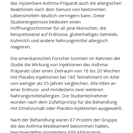
SY
das injizierbare Asthma-Präparat auch die allergischen
UN
LIF
Reaktionen nach dem Genuss von bestimmten
DI
Lebensmitteln deutlich verringern kann. Diese
MOB
VIT
Studienergebnisse bedeuten einen
UN
Hoffnungsschimmer für all jene Menschen, die
MI
beispielsweise auf Erdnüsse, glutenhaltiges Getreide,
Kuhmilch und andere Nahrungsmittel allergisch
WI
reagieren.
UN
FO
Die amerikanischen Forscher konnten im Rahmen der
Studie die Wirkung von Injektionen des Asthma-
Präparats über einen Zeitraum von 16 bis 20 Wochen
mit Placebo-Injektionen bei 180 Teilnehmern im Alter
von weniger als 55 Jahren vergleichen. Alle litten an
einer Erdnuss- und mindestens zwei weiteren
Nahrungsmittelallergien. Die Studienteilnehmer
wurden nach dem Zufallsprinzip für die Behandlung
mit Omalizumab oder Placebo-Injektionen ausgewählt.
Nach der Behandlung waren 67 Prozent der Gruppe,
die das Asthma-Medikament bekommen hatten,
beschwerdefrei mindestens 600 Milligramm