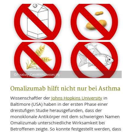
WELLNESS UND REISEN
SO
MED
AR
Ba
NEWS
TH
ARZ
UN
NE
BA
HEI
BÜCHER
GE
EDE
GIF
-
MED
HEI
Ba
KR
UN
VO
PH
HO
KR
A-
VO
Z
ER
KA
A-
BL
Z
MED
©Pixabay_CatsWithGlasses (4)
BE
FAC
UN
NA
AN
PFL
Omalizumab hilft nicht nur bei Asthma
MU
UN
SP
Johns Hopkins University
Wissenschaftler der
in
ZÄ
UN
Baltimore (USA) haben in der ersten Phase einer
FIT
dreistufigen Studie herausgefunden, dass der
PR
UN
monoklonale Antikörper mit dem schwierigen Namen
WE
ALT
Omalizumab unterschiedliche Wirksamkeit bei
UN
REI
Betroffenen zeigte. So konnte festgestellt werden, dass