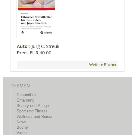
Autor:
Jürg C. Streuli
Preis:
EUR 40.00
Weitere Bücher
THEMEN
Gesundheit
Ernährung
Beauty und Pflege
Sport und Fitness
Wellness und Reisen
News
Bücher
Videos